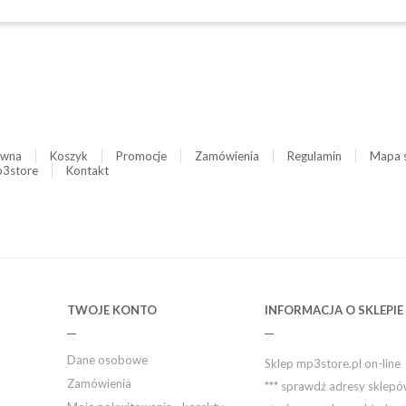
ówna
Koszyk
Promocje
Zamówienia
Regulamin
Mapa 
3store
Kontakt
TWOJE KONTO
INFORMACJA O SKLEPIE
Dane osobowe
Sklep mp3store.pl on-line
Zamówienia
*** sprawdź adresy sklep