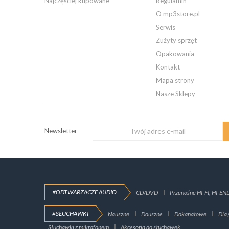
Najczęściej kupowane
Regulamin
O mp3store.pl
Serwis
Zużyty sprzęt
Opakowania
Kontakt
Mapa strony
Nasze Sklepy
Newsletter
#ODTWARZACZE AUDIO
CD/DVD
Przenośne HI-FI, HI-EN
#SŁUCHAWKI
Nauszne
Douszne
Dokanałowe
Dla 
Słuchawki z mikrofonem
Akcesoria do słuchawek