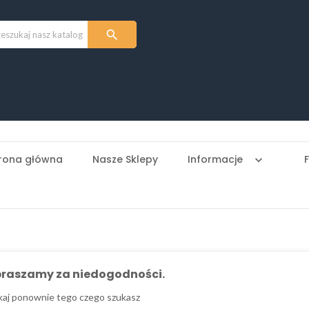

rona główna
Nasze Sklepy
Informacje
keyboard_arrow_down
praszamy za niedogodności.
aj ponownie tego czego szukasz