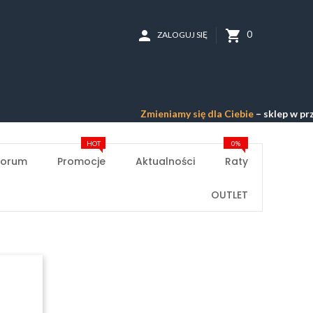
person
shopping_cart
0
ZALOGUJ SIĘ
Zmieniamy się dla Ciebie
– sklep w prze
HOT
0%
Forum
Promocje
Aktualności
Raty
OUTLET