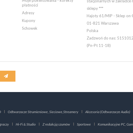
Moje pokwitowania - korekty
stacjonarnych w zakładce 
płatności
sklepy ***
Adresy
Hajoty 61/MIP - Sklep on-l
Kupony
01-821 Warszawa
Schowek
Polska
Zadzwoń do nas:
515101
(Pn-Pt 11-18)
D
Odtwarzacze Strumieniowe, Sieciowe,Streamery
Akcesoria (Odtwarzacze Audio)
graczy
Hi-Fi & Studio
Z redukcją szumów
Sportowe
Komunikacyjne PC, Gami