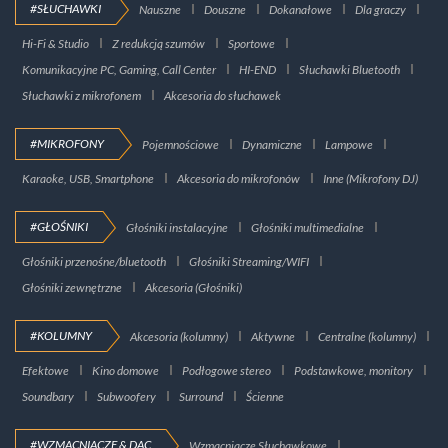
#SŁUCHAWKI
Nauszne
Douszne
Dokanałowe
Dla graczy
Hi-Fi & Studio
Z redukcją szumów
Sportowe
Komunikacyjne PC, Gaming, Call Center
HI-END
Słuchawki Bluetooth
Słuchawki z mikrofonem
Akcesoria do słuchawek
#MIKROFONY
Pojemnościowe
Dynamiczne
Lampowe
Karaoke, USB, Smartphone
Akcesoria do mikrofonów
Inne (Mikrofony DJ)
#GŁOŚNIKI
Głośniki instalacyjne
Głośniki multimedialne
Głośniki przenośne/bluetooth
Głośniki Streaming/WIFI
Głośniki zewnętrzne
Akcesoria (Głośniki)
#KOLUMNY
Akcesoria (kolumny)
Aktywne
Centralne (kolumny)
Efektowe
Kino domowe
Podłogowe stereo
Podstawkowe, monitory
Soundbary
Subwoofery
Surround
Ścienne
#WZMACNIACZE & DAC
Wzmacniacze Słuchawkowe