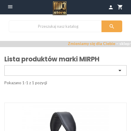

shopping_cart
person

Zmieniamy się dla Ciebie
– sklep 
Lista produktów marki MIRPH

Pokazano 1-1 z 1 pozycji