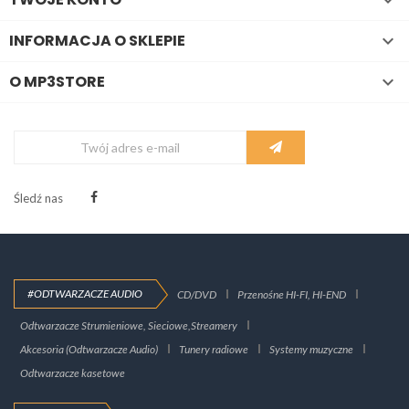

INFORMACJA O SKLEPIE

O MP3STORE

Śledź nas
#ODTWARZACZE AUDIO
CD/DVD
Przenośne HI-FI, HI-END
Odtwarzacze Strumieniowe, Sieciowe,Streamery
Akcesoria (Odtwarzacze Audio)
Tunery radiowe
Systemy muzyczne
Odtwarzacze kasetowe