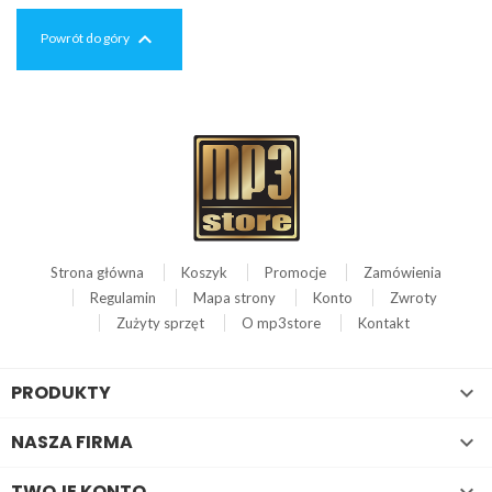

Powrót do góry
Strona główna
Koszyk
Promocje
Zamówienia
Regulamin
Mapa strony
Konto
Zwroty
Zużyty sprzęt
O mp3store
Kontakt
PRODUKTY

NASZA FIRMA

TWOJE KONTO