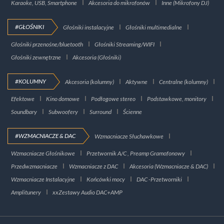
Karaoke, USB, Smartphone
Akcesoria do mikrofonów
Inne (Mikrofony DJ)
#GŁOŚNIKI
Głośniki instalacyjne
Głośniki multimedialne
Głośniki przenośne/bluetooth
Głośniki Streaming/WIFI
Głośniki zewnętrzne
Akcesoria (Głośniki)
#KOLUMNY
Akcesoria (kolumny)
Aktywne
Centralne (kolumny)
Efektowe
Kino domowe
Podłogowe stereo
Podstawkowe, monitory
Soundbary
Subwoofery
Surround
Ścienne
#WZMACNIACZE & DAC
Wzmacniacze Słuchawkowe
Wzmacniacze Głośnikowe
Przetwornik A/C , Preamp Gramofonowy
Przedwzmacniacze
Wzmacniacze z DAC
Akcesoria (Wzmacniacze & DAC)
Wzmacniacze Instalacyjne
Końcówki mocy
DAC -Przetworniki
Amplitunery
xxZestawy Audio DAC+AMP