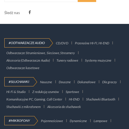
Śledź nas
#ODTWARZACZE AUDIO
CD/DVD
Przenośne HI-FI, HI-END
Odtwarzacze Strumieniowe, Sieciowe,Streamery
Akcesoria (Odtwarzacze Audio)
Tunery radiowe
Systemy muzyczne
Odtwarzacze kasetowe
#SŁUCHAWKI
Nauszne
Douszne
Dokanałowe
Dla graczy
Hi-Fi & Studio
Z redukcją szumów
Sportowe
Komunikacyjne PC, Gaming, Call Center
HI-END
Słuchawki Bluetooth
Słuchawki z mikrofonem
Akcesoria do słuchawek
#MIKROFONY
Pojemnościowe
Dynamiczne
Lampowe