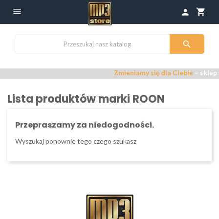

shopping_cart
person

Zmieniamy się dla Ciebie
– sklep 
Lista produktów marki ROON
Przepraszamy za niedogodności.
Wyszukaj ponownie tego czego szukasz