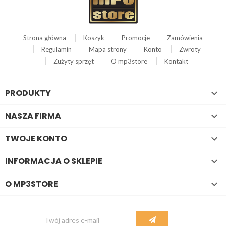
Strona główna
Koszyk
Promocje
Zamówienia
Regulamin
Mapa strony
Konto
Zwroty
Zużyty sprzęt
O mp3store
Kontakt
PRODUKTY

NASZA FIRMA

TWOJE KONTO

INFORMACJA O SKLEPIE

O MP3STORE
