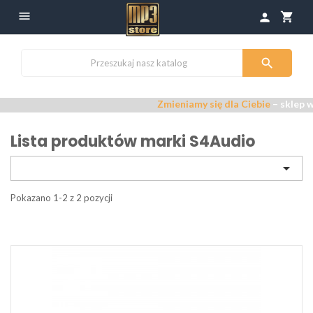

shopping_cart
person

Zmieniamy się dla Ciebie
– sklep w
Lista produktów marki S4Audio

Pokazano 1-2 z 2 pozycji