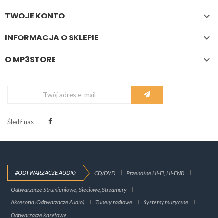
TWOJE KONTO

INFORMACJA O SKLEPIE

O MP3STORE

Śledź nas
#ODTWARZACZE AUDIO
CD/DVD
Przenośne HI-FI, HI-END
Odtwarzacze Strumieniowe, Sieciowe,Streamery
Akcesoria (Odtwarzacze Audio)
Tunery radiowe
Systemy muzyczne
Odtwarzacze kasetowe