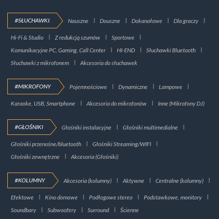
#SŁUCHAWKI
Nauszne
Douszne
Dokanałowe
Dla graczy
Hi-Fi & Studio
Z redukcją szumów
Sportowe
Komunikacyjne PC, Gaming, Call Center
HI-END
Słuchawki Bluetooth
Słuchawki z mikrofonem
Akcesoria do słuchawek
#MIKROFONY
Pojemnościowe
Dynamiczne
Lampowe
Karaoke, USB, Smartphone
Akcesoria do mikrofonów
Inne (Mikrofony DJ)
#GŁOŚNIKI
Głośniki instalacyjne
Głośniki multimedialne
Głośniki przenośne/bluetooth
Głośniki Streaming/WIFI
Głośniki zewnętrzne
Akcesoria (Głośniki)
#KOLUMNY
Akcesoria (kolumny)
Aktywne
Centralne (kolumny)
Efektowe
Kino domowe
Podłogowe stereo
Podstawkowe, monitory
Soundbary
Subwoofery
Surround
Ścienne