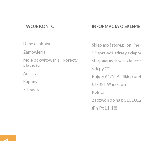
TWOJE KONTO
INFORMACJA O SKLEPIE
Dane osobowe
Sklep mp3store.pl on-line
Zamówienia
*** sprawdź adresy sklep
Moje pokwitowania - korekty
stacjonarnych w zakładce 
płatności
sklepy ***
Adresy
Hajoty 61/MIP - Sklep on-l
Kupony
01-821 Warszawa
Schowek
Polska
Zadzwoń do nas:
515101
(Pn-Pt 11-18)