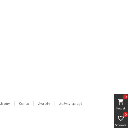
0
shopping_cart
strony
Konto
Zwroty
Zużyty sprzęt
Koszyk
0

Schowek