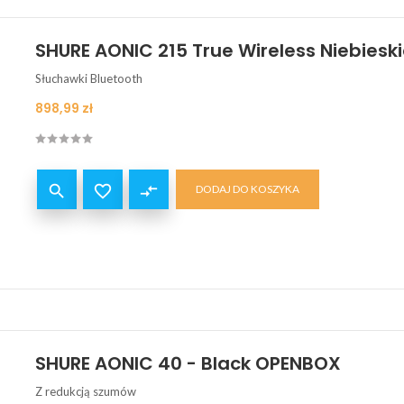
SHURE AONIC 215 True Wireless Niebiesk
Słuchawki Bluetooth
Cena
898,99 zł


compare_arrows
DODAJ DO KOSZYKA
SHURE AONIC 40 - Black OPENBOX
Z redukcją szumów