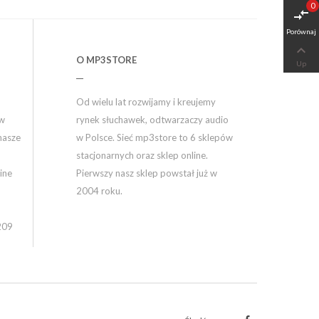
0
compare_arrows
Porównaj

O MP3STORE
Up
Od wielu lat rozwijamy i kreujemy
ów
rynek słuchawek, odtwarzaczy audio
nasze
w Polsce. Sieć mp3store to 6 sklepów
stacjonarnych oraz sklep online.
ine
Pierwszy nasz sklep powstał już w
2004 roku.
209