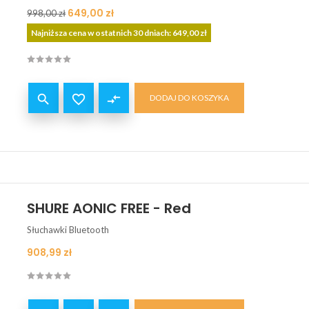
Cena
Cena
649,00 zł
998,00 zł
podstawowa
Najniższa cena w ostatnich 30 dniach: 649,00 zł


compare_arrows
DODAJ DO KOSZYKA
SHURE AONIC FREE - Red
Słuchawki Bluetooth
Cena
908,99 zł