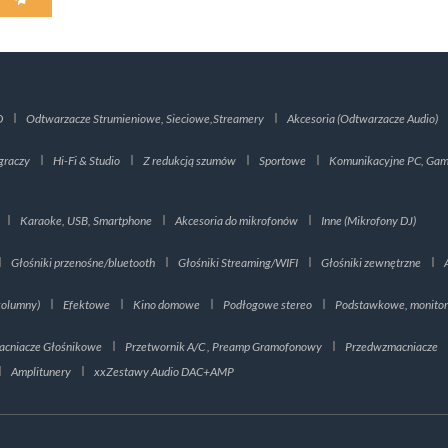
D
Odtwarzacze Strumieniowe, Sieciowe,Streamery
Akcesoria (Odtwarzacze Audio)
graczy
Hi-Fi & Studio
Z redukcją szumów
Sportowe
Komunikacyjne PC, Gami
Karaoke, USB, Smartphone
Akcesoria do mikrofonów
Inne (Mikrofony DJ)
Głośniki przenośne/bluetooth
Głośniki Streaming/WIFI
Głośniki zewnętrzne
kolumny)
Efektowe
Kino domowe
Podłogowe stereo
Podstawkowe, monito
cniacze Głośnikowe
Przetwornik A/C , Preamp Gramofonowy
Przedwzmacniacze
Amplitunery
xxZestawy Audio DAC+AMP