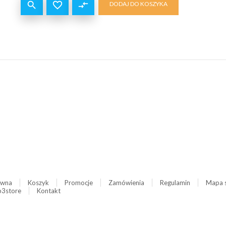


compare_arrows
DODAJ DO KOSZYKA
ówna
Koszyk
Promocje
Zamówienia
Regulamin
Mapa 
3store
Kontakt