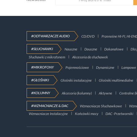
#ODTWARZACZE AUDIO
CD/DVD
Przenośne HI-FI, HI-EN
#SŁUCHAWKI
Nauszne
Douszne
Dokanałowe
Dla 
Słuchawki z mikrofonem
Akcesoria do słuchawek
#MIKROFONY
Pojemnościowe
Dynamiczne
Lampowe
#GŁOŚNIKI
Głośniki instalacyjne
Głośniki multimedialne
#KOLUMNY
Akcesoria (kolumny)
Aktywne
Centralne (
#WZMACNIACZE & DAC
Wzmacniacze Słuchawkowe
Wzma
Wzmacniacze Instalacyjne
Końcówki mocy
DAC -Przetworniki