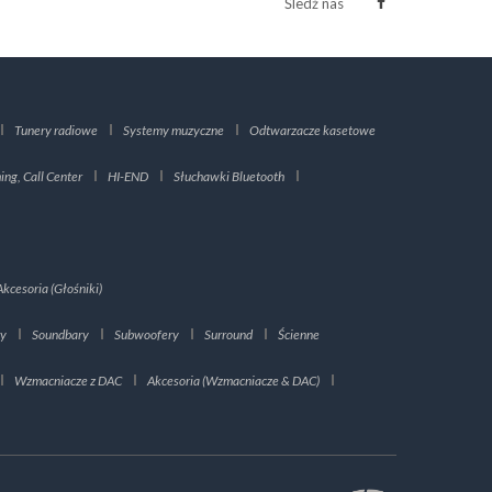
Śledź nas
Tunery radiowe
Systemy muzyczne
Odtwarzacze kasetowe
ng, Call Center
HI-END
Słuchawki Bluetooth
Akcesoria (Głośniki)
ry
Soundbary
Subwoofery
Surround
Ścienne
Wzmacniacze z DAC
Akcesoria (Wzmacniacze & DAC)