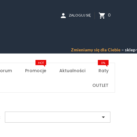
person
shopping_cart
0
ZALOGUJ SIĘ
Zmieniamy się dla Ciebie
– sklep w p
HOT
0%
Forum
Promocje
Aktualności
Raty
OUTLET

: