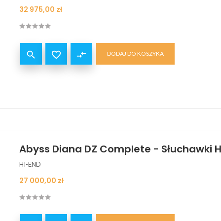
Cena
32 975,00 zł


compare_arrows
DODAJ DO KOSZYKA
Abyss Diana DZ Complete - Słuchawki H
HI-END
Cena
27 000,00 zł