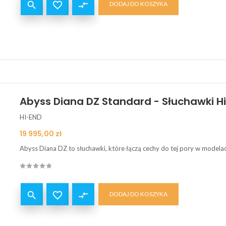


compare_arrows
DODAJ DO KOSZYKA
Abyss Diana DZ Standard - Słuchawki H
HI-END
Cena
19 995,00 zł
Abyss Diana DZ to słuchawki, które łączą cechy do tej pory w model


compare_arrows
DODAJ DO KOSZYKA