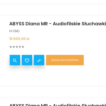
ABYSS Diana MR - Audiofilskie Słuchaw
HI-END
Cena
15 500,00 zł


compare_arrows
DODAJ DO KOSZYKA
ABYSS Diana MR - Audiofilskie Słuchaw