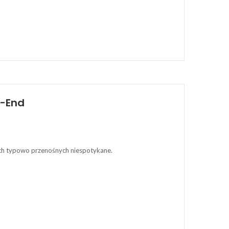
i-End
ach typowo przenośnych niespotykane.