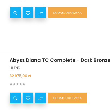


compare_arrows
DODAJ DO KOSZYKA
Abyss Diana TC Complete - Dark Bronz
HI-END
Cena
32 975,00 zł


compare_arrows
DODAJ DO KOSZYKA