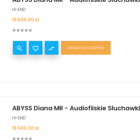
HI-END
Cena
15 500,00 zł


compare_arrows
DODAJ DO KOSZYKA
ABYSS Diana MR - Audiofilskie Słuchawk
HI-END
Cena
15 500,00 zł