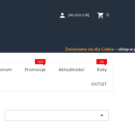
person
shopping_cart
0
ZALOGUJ SIĘ
Zmieniamy się dla Ciebie
– sklep w przeb
HOT
0%
Forum
Promocje
Aktualności
Raty
OUTLET

: