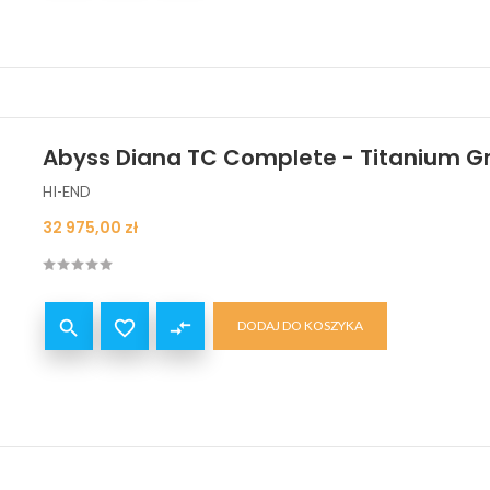
Abyss Diana TC Complete - Titanium G
HI-END
Cena
32 975,00 zł


compare_arrows
DODAJ DO KOSZYKA