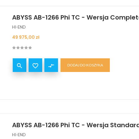
ABYSS AB-1266 Phi TC - Wersja Comple
HI-END
Cena
49 975,00 zł


compare_arrows
DODAJ DO KOSZYKA
ABYSS AB-1266 Phi TC - Wersja Standar
HI-END