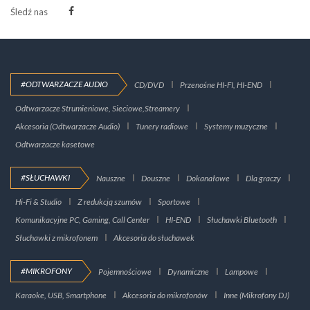
Śledź nas
#ODTWARZACZE AUDIO
CD/DVD
Przenośne HI-FI, HI-END
Odtwarzacze Strumieniowe, Sieciowe,Streamery
Akcesoria (Odtwarzacze Audio)
Tunery radiowe
Systemy muzyczne
Odtwarzacze kasetowe
#SŁUCHAWKI
Nauszne
Douszne
Dokanałowe
Dla graczy
Hi-Fi & Studio
Z redukcją szumów
Sportowe
Komunikacyjne PC, Gaming, Call Center
HI-END
Słuchawki Bluetooth
Słuchawki z mikrofonem
Akcesoria do słuchawek
#MIKROFONY
Pojemnościowe
Dynamiczne
Lampowe
Karaoke, USB, Smartphone
Akcesoria do mikrofonów
Inne (Mikrofony DJ)