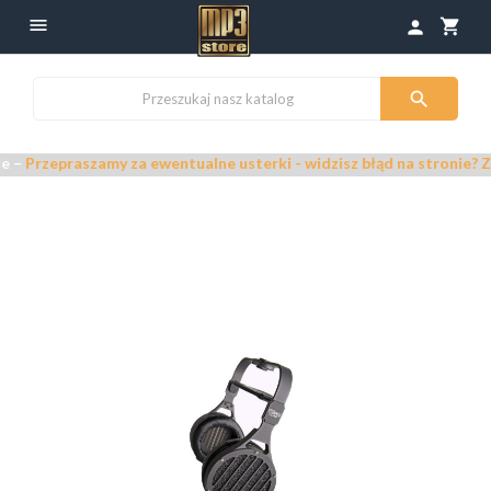

shopping_cart
person

praszamy za ewentualne usterki - widzisz błąd na stronie? Zgłoś go