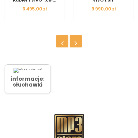
Kablem VIVO 1.8M...
VIVO 1.8m
Cena
6 495,00 zł
Cena
9 990,00 zł
informacje:
słuchawki