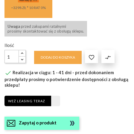
~3298 ZŁ * 10 RAT 0%
Uwaga
przed zakupami ratalnymi
prosimy skontaktować się z obsługą sklepu.
Ilość

compare_arrows
DODAJ DO KOSZYKA

Realizacja w ciągu: 1 - 41 dni - przed dokonaniem
przedpłaty prosimy o potwierdzenie dostępności z obsługą
sklepu!
WEŹ LEASING TERAZ
Zapytaj o produkt