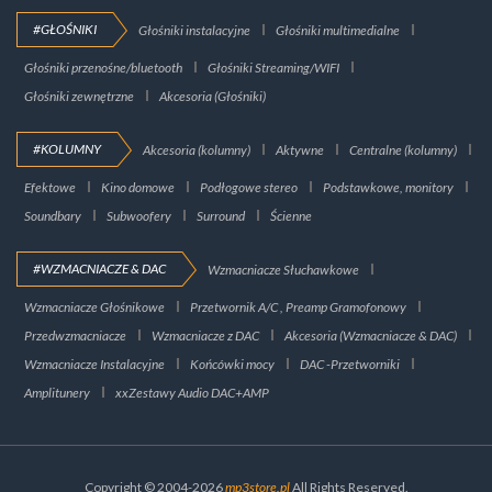
#GŁOŚNIKI
Głośniki instalacyjne
Głośniki multimedialne
Głośniki przenośne/bluetooth
Głośniki Streaming/WIFI
Głośniki zewnętrzne
Akcesoria (Głośniki)
#KOLUMNY
Akcesoria (kolumny)
Aktywne
Centralne (kolumny)
Efektowe
Kino domowe
Podłogowe stereo
Podstawkowe, monitory
Soundbary
Subwoofery
Surround
Ścienne
#WZMACNIACZE & DAC
Wzmacniacze Słuchawkowe
Wzmacniacze Głośnikowe
Przetwornik A/C , Preamp Gramofonowy
Przedwzmacniacze
Wzmacniacze z DAC
Akcesoria (Wzmacniacze & DAC)
Wzmacniacze Instalacyjne
Końcówki mocy
DAC -Przetworniki
Amplitunery
xxZestawy Audio DAC+AMP
Copyright © 2004-2026
mp3store.pl
All Rights Reserved.