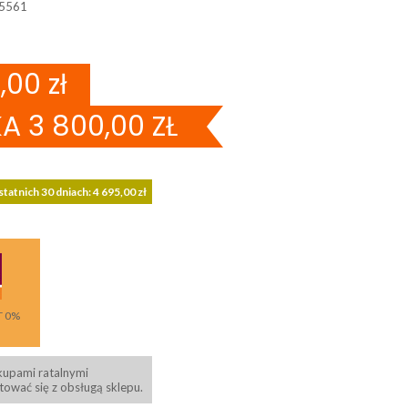
5561
,00 zł
KA 3 800,00 ZŁ
tatnich 30 dniach: 4 695,00 zł
T 0%
kupami ratalnymi
ować się z obsługą sklepu.