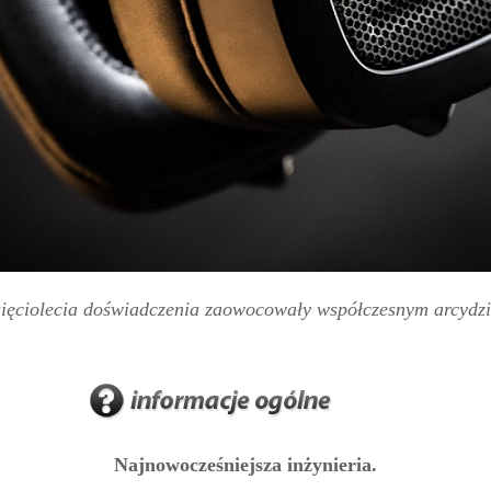
sięciolecia doświadczenia zaowocowały współczesnym arcydzi
Najnowocześniejsza inżynieria.