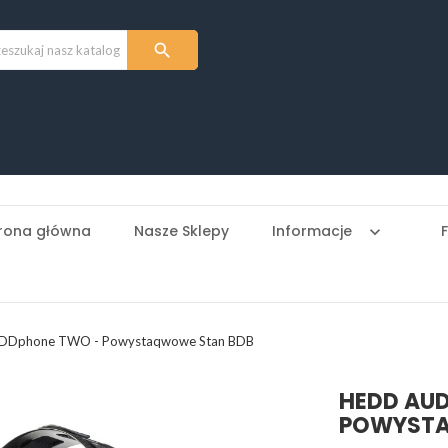

rona główna
Nasze Sklepy
Informacje
keyboard_arrow_down
DDphone TWO - Powystaqwowe Stan BDB
HEDD AUD
POWYSTA