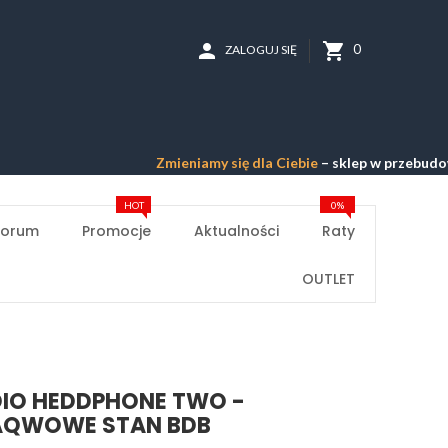
person
shopping_cart
0
ZALOGUJ SIĘ
Zmieniamy się dla Ciebie
– sklep w przebudowie –
Przepra
HOT
0%
Forum
Promocje
Aktualności
Raty
OUTLET
IO HEDDPHONE TWO -
QWOWE STAN BDB