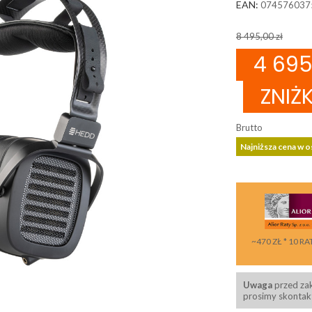
EAN:
074576037
8 495,00 zł
4 695
ZNIŻ
Brutto
Najniższa cena w os
~470 ZŁ * 10 RA
Uwaga
przed za
prosimy skontakt