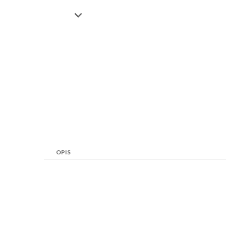

OPIS