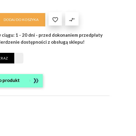

compare_arrows
DODAJ DO KOSZYKA
 ciągu: 1 - 20 dni - przed dokonaniem przedpłaty
ierdzenie dostępności z obsługą sklepu!
ERAZ
o produkt