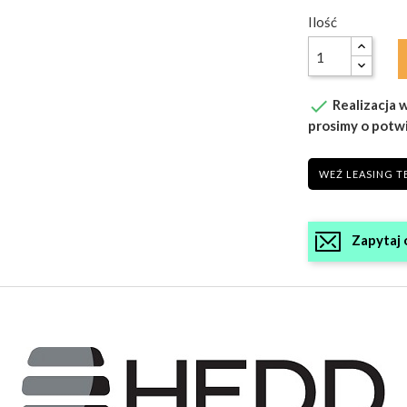
Ilość

Realizacja w
prosimy o potw
WEŹ LEASING T
Zapytaj 