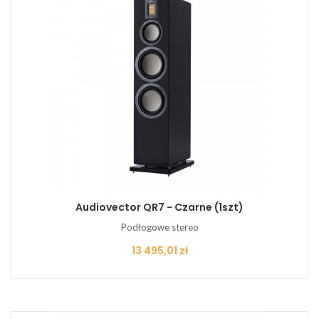
Audiovector QR7 - Czarne (1szt)
Podłogowe stereo
Cena
13 495,01 zł