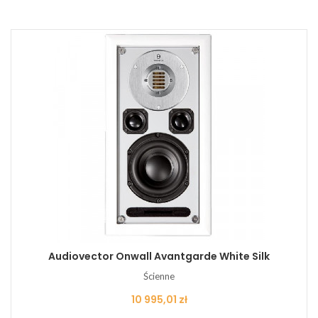
Audiovector Onwall Avantgarde White Silk
Ścienne
Cena
10 995,01 zł