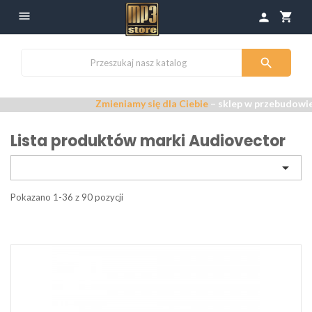

shopping_cart
person

Zmieniamy się dla Ciebie
– sklep w przebudowie –
Przepr
Lista produktów marki Audiovector

Pokazano 1-36 z 90 pozycji