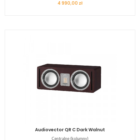
Cena
4 990,00 zł
Audiovector QR C Dark Walnut
Centralne (kolumny)