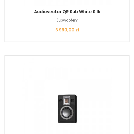
Audiovector QR Sub White Silk
Subwoofery
Cena
6 990,00 zł