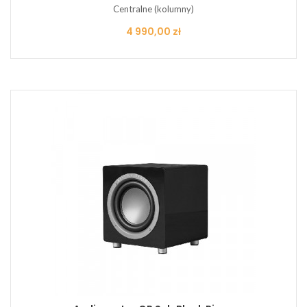
Centralne (kolumny)
Cena
4 990,00 zł