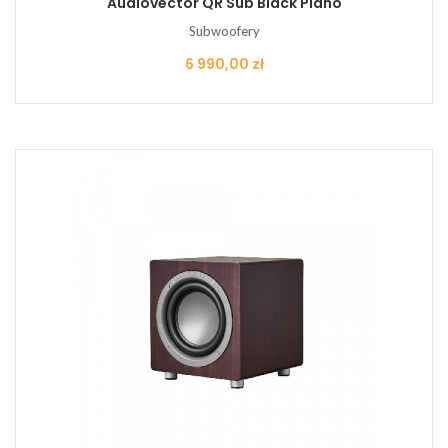
Audiovector QR Sub Black Piano
Subwoofery
Cena
6 990,00 zł