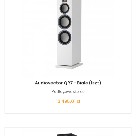
Audiovector QR7 - Białe (1szt)
Podłogowe stereo
Cena
13 495,01 zł