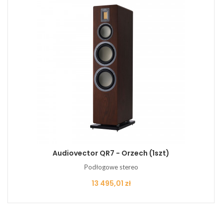
Audiovector QR7 - Orzech (1szt)
Podłogowe stereo
Cena
13 495,01 zł