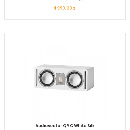
Cena
4 990,00 zł
Audiovector QR C White Silk