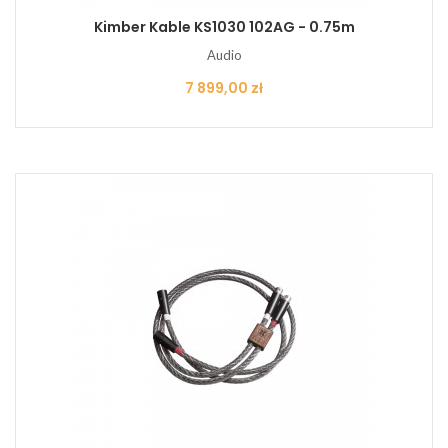
Kimber Kable KS1030 102AG - 0.75m
Audio
Cena
7 899,00 zł