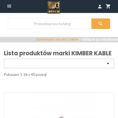

shopping_cart
person

Zmieniamy się dla Ciebie
– sklep w przebudowie –
Prz
Lista produktów marki KIMBER KABLE

Pokazano 1-36 z 40 pozycji