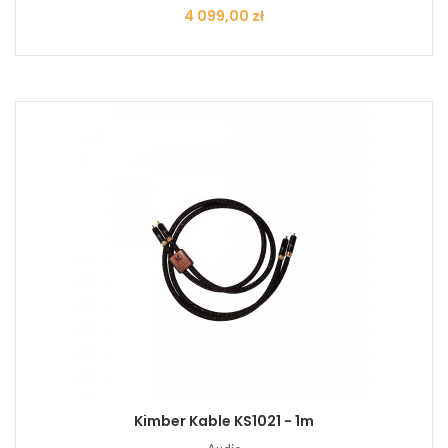
Cena
4 099,00 zł
Kimber Kable KS1021 - 1m