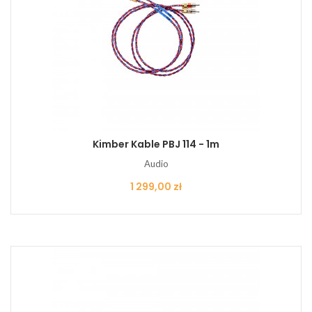
Kimber Kable PBJ 114 - 1m
Audio
Cena
1 299,00 zł