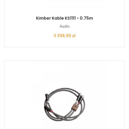
Kimber Kable KS1111 - 0.75m
Audio
Cena
3 398,99 zł