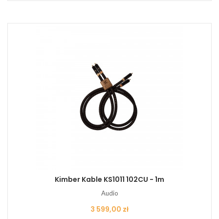
Kimber Kable KS1011 102CU - 1m
Audio
Cena
3 599,00 zł