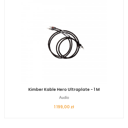
Kimber Kable Hero Ultraplate - 1 M
Audio
Cena
1 199,00 zł