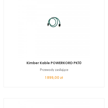
Kimber Kable POWERKORD PK10
Przewody zasilające
Cena
1 899,00 zł