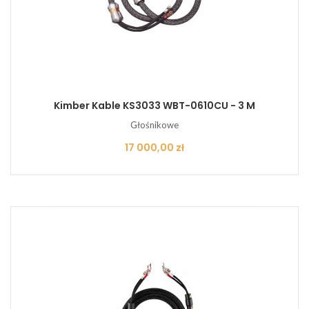
Kimber Kable KS3033 WBT-0610CU - 3 M
Głośnikowe
Cena
17 000,00 zł