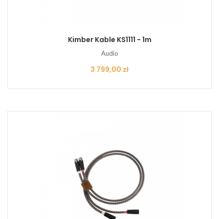
Kimber Kable KS1111 - 1m
Audio
Cena
3 799,00 zł