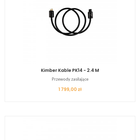
Kimber Kable PK14 - 2.4 M
Przewody zasilające
Cena
1 799,00 zł