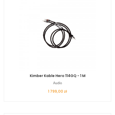
Kimber Kable Hero 114GQ - 1 M
Audio
Cena
1 799,00 zł