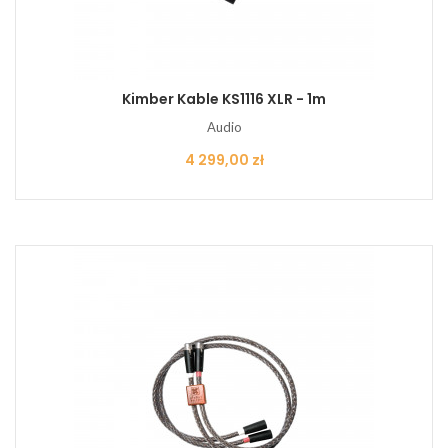
Kimber Kable KS1116 XLR - 1m
Audio
Cena
4 299,00 zł