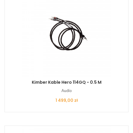
Kimber Kable Hero 114GQ - 0.5 M
Audio
Cena
1 499,00 zł