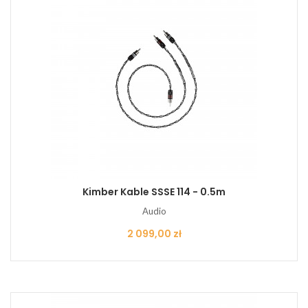
Kimber Kable SSSE 114 - 0.5m
Audio
Cena
2 099,00 zł