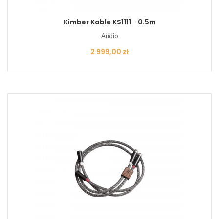
Kimber Kable KS1111 - 0.5m
Audio
Cena
2 999,00 zł