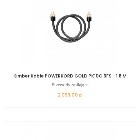
Kimber Kable POWERKORD GOLD PK10G 6FS - 1.8 M
Przewody zasilające
Cena
2 099,00 zł