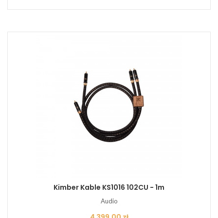
Kimber Kable KS1016 102CU - 1m
Audio
Cena
4 399,00 zł