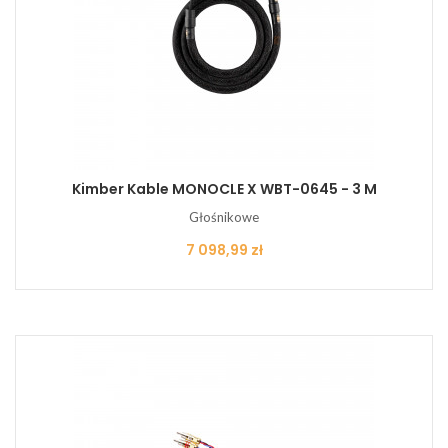
Kimber Kable MONOCLE X WBT-0645 - 3 M
Głośnikowe
Cena
7 098,99 zł