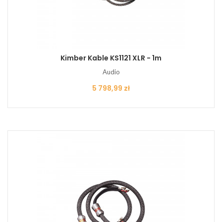
Kimber Kable KS1121 XLR - 1m
Audio
Cena
5 798,99 zł