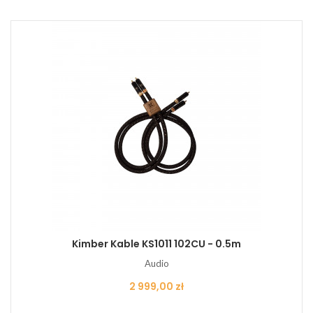
Kimber Kable KS1011 102CU - 0.5m
Audio
Cena
2 999,00 zł