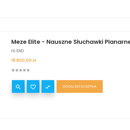
Meze Elite - Nauszne Słuchawki Planarne 
HI-END
Cena
18 800,00 zł


compare_arrows
DODAJ DO KOSZYKA