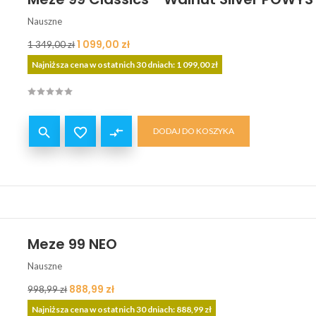
Nauszne
Cena
Cena
1 099,00 zł
1 349,00 zł
podstawowa
Najniższa cena w ostatnich 30 dniach: 1 099,00 zł


compare_arrows
DODAJ DO KOSZYKA
Meze 99 NEO
Nauszne
Cena
Cena
888,99 zł
998,99 zł
podstawowa
Najniższa cena w ostatnich 30 dniach: 888,99 zł