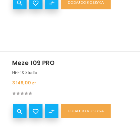


compare_arrows
DODAJ DO KOSZYKA
Meze 109 PRO
Hi-Fi & Studio
Cena
3 149,00 zł


compare_arrows
DODAJ DO KOSZYKA