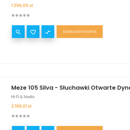
Cena
1 299,00 zł


compare_arrows
DODAJ DO KOSZYKA
Meze 105 Silva - Słuchawki Otwarte Dy
Hi-Fi & Studio
Cena
2 199,01 zł