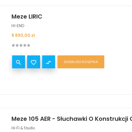
Meze LIRIC
HI-END
Cena
8 890,00 zł


compare_arrows
DODAJ DO KOSZYKA
Meze 105 AER - Słuchawki O Konstrukcji 
Hi-Fi & Studio