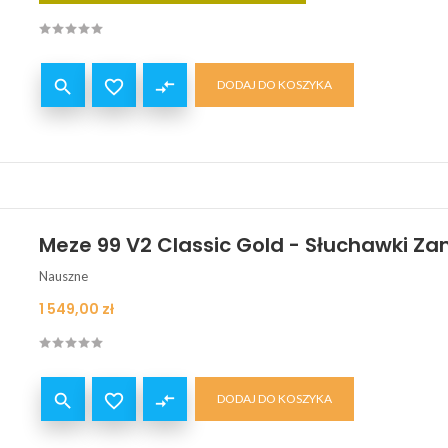


compare_arrows
DODAJ DO KOSZYKA
Meze 99 V2 Classic Gold - Słuchawki Z
Nauszne
Cena
1 549,00 zł


compare_arrows
DODAJ DO KOSZYKA