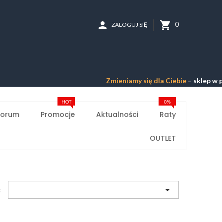
person
shopping_cart
0
ZALOGUJ SIĘ
Zmieniamy się dla Ciebie
– sklep w przebu
HOT
0%
Forum
Promocje
Aktualności
Raty
OUTLET

: