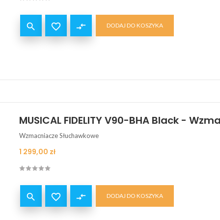


compare_arrows
DODAJ DO KOSZYKA
MUSICAL FIDELITY V90-BHA Black - Wzm
Wzmacniacze Słuchawkowe
Cena
1 299,00 zł


compare_arrows
DODAJ DO KOSZYKA