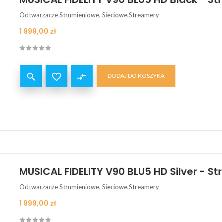
Odtwarzacze Strumieniowe, Sieciowe,Streamery
Cena
1 999,00 zł


compare_arrows
DODAJ DO KOSZYKA
MUSICAL FIDELITY V90 BLU5 HD Silver - S
Odtwarzacze Strumieniowe, Sieciowe,Streamery
Cena
1 999,00 zł