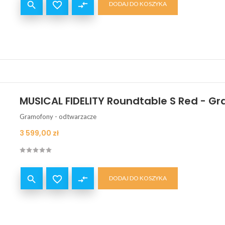


compare_arrows
DODAJ DO KOSZYKA
MUSICAL FIDELITY Roundtable S Red - G
Gramofony - odtwarzacze
Cena
3 599,00 zł


compare_arrows
DODAJ DO KOSZYKA