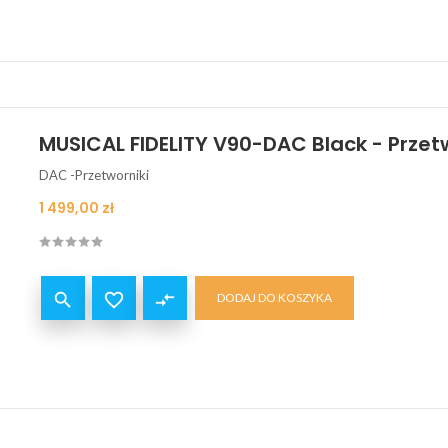
MUSICAL FIDELITY V90-DAC Black - Prze
DAC -Przetworniki
Cena
1 499,00 zł


compare_arrows
DODAJ DO KOSZYKA