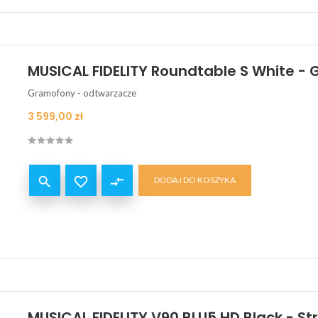
MUSICAL FIDELITY Roundtable S White -
Gramofony - odtwarzacze
Cena
3 599,00 zł


compare_arrows
DODAJ DO KOSZYKA
MUSICAL FIDELITY V90 BLU5 HD Black - S