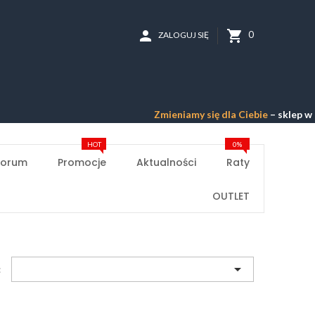
person
shopping_cart
0
ZALOGUJ SIĘ
Zmieniamy się dla Ciebie
– sklep w przeb
HOT
0%
Forum
Promocje
Aktualności
Raty
OUTLET

: