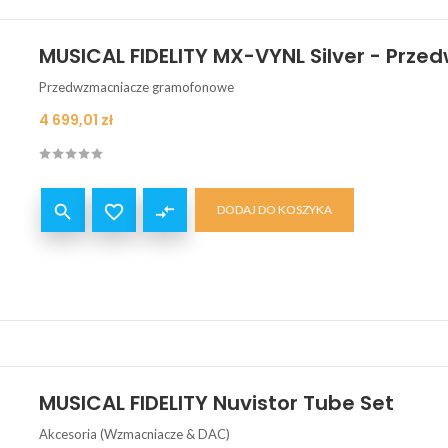
MUSICAL FIDELITY MX-VYNL Silver - Pr
Przedwzmacniacze gramofonowe
Cena
4 699,01 zł


compare_arrows
DODAJ DO KOSZYKA
MUSICAL FIDELITY Nuvistor Tube Set
Akcesoria (Wzmacniacze & DAC)