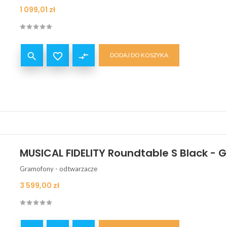
Cena
1 099,01 zł


compare_arrows
DODAJ DO KOSZYKA
MUSICAL FIDELITY Roundtable S Black -
Gramofony - odtwarzacze
Cena
3 599,00 zł