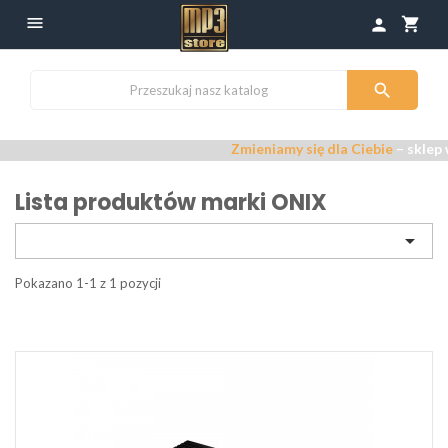

shopping_cart
person

Zmieniamy się dla Ciebie
– sklep 
Lista produktów marki ONIX

Pokazano 1-1 z 1 pozycji