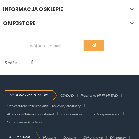
INFORMACJA O SKLEPIE

O MP3STORE

Śledź nas
#ODTWARZACZE AUDIO
CD/DVD
Przenośne HI-FI, HI-END
Odtwarzacze Strumieniowe, Sieciowe,Streamery
Akcesoria (Odtwarzacze Audio)
Tunery radiowe
Systemy muzyczne
Odtwarzacze kasetowe
#SŁUCHAWKI
Nauszne
Douszne
Dokanałowe
Dla graczy