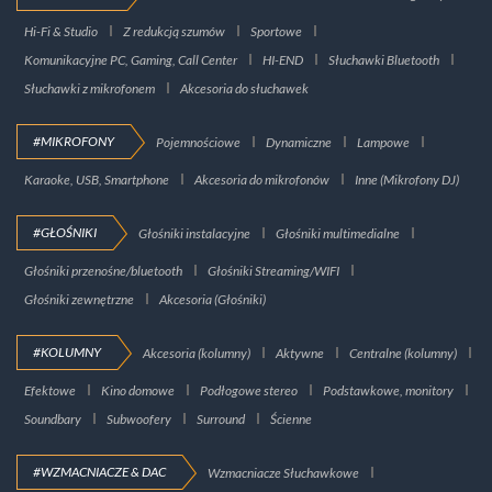
Hi-Fi & Studio
Z redukcją szumów
Sportowe
Komunikacyjne PC, Gaming, Call Center
HI-END
Słuchawki Bluetooth
Słuchawki z mikrofonem
Akcesoria do słuchawek
#MIKROFONY
Pojemnościowe
Dynamiczne
Lampowe
Karaoke, USB, Smartphone
Akcesoria do mikrofonów
Inne (Mikrofony DJ)
#GŁOŚNIKI
Głośniki instalacyjne
Głośniki multimedialne
Głośniki przenośne/bluetooth
Głośniki Streaming/WIFI
Głośniki zewnętrzne
Akcesoria (Głośniki)
#KOLUMNY
Akcesoria (kolumny)
Aktywne
Centralne (kolumny)
Efektowe
Kino domowe
Podłogowe stereo
Podstawkowe, monitory
Soundbary
Subwoofery
Surround
Ścienne
#WZMACNIACZE & DAC
Wzmacniacze Słuchawkowe