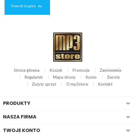

Powrót do góry
Strona główna
Koszyk
Promocje
Zamówienia
Regulamin
Mapa strony
Konto
Zwroty
Zużyty sprzęt
O mp3store
Kontakt
PRODUKTY

NASZA FIRMA

TWOJE KONTO
