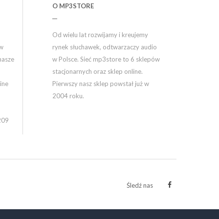
O MP3STORE
Od wielu lat rozwijamy i kreujemy
ów
rynek słuchawek, odtwarzaczy audio
nasze
w Polsce. Sieć mp3store to 6 sklepów
stacjonarnych oraz sklep online.
ine
Pierwszy nasz sklep powstał już w
2004 roku.
209
Śledź nas