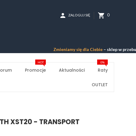
person
shopping_cart
0
ZALOGUJ SIĘ
Zmieniamy się dla Ciebie
– sklep w przebudowie –
HOT
0%
Forum
Promocje
Aktualności
Raty
OUTLET
ITH XST20 - TRANSPORT