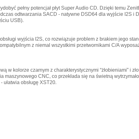
ydobyć pełny potencjał płyt Super Audio CD. Dzięki temu Zenit
odczas odtwarzania SACD - natywne DSD64 dla wyjście I2S i 
jściu USB).
sługi wyjścia I2S, co rozwiązuje problem z brakiem jego stan
 kompatybilnym z niemal wszystkimi przetwornikami C/A wyposa
ą w kolorze czarnym z charakterystycznymi “żłobieniami” i zł
ia maszynowego CNC, co przekłada się na świetną wytrzymało
m - ułatwia obsługę XST20.