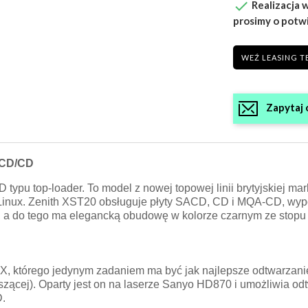

Realizacja w
prosimy o potw
WEŹ LEASING T
Zapytaj 
ACD/CD
ypu top-loader. To model z nowej topowej linii brytyjskiej mar
e Linux. Zenith XST20 obsługuje płyty SACD, CD i MQA-CD, wyp
, a do tego ma elegancką obudowę w kolorze czarnym ze stopu
IX, którego jedynym zadaniem ma być jak najlepsze odtwarzanie
szącej). Oparty jest on na laserze Sanyo HD870 i umożliwia od
D.