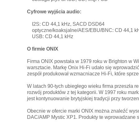
Cyfrowe wyjścia audio:
I2S: CD 44,1 kHz, SACD DSD64
optyczne/koaksjalne/AES/EBU/BNC: CD 44,1 
USB: CD 44,1 kHz
O firmie ONIX
Firma ONIX powstała w 1979 roku w Brighton w Wie
warsztacie. Markę Onix Hi-Fi udało się wprowadz
zespół produkował wzmacniacze Hi-Fi, które sprze
W latach 90-tych ubiegłego wieku firma przeszła re
rozwój produktów z tej kategorii. W 1997 roku marka
jest kontynuowanie brytyjskiej tradycji przy tworz
Obecnie w ofercie marki ONIX można znaleźć wyso
DAC/AMP Mystic XP1. Produkty te wprowadzane są n