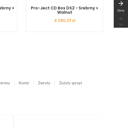
arrow_forward
ebrny +
Pro-Ject CD Box DS2 - Srebrny +
MUSI
Dalej
Walnut

Cena
4 280,01 zł
Up
strony
Konto
Zwroty
Zużyty sprzęt