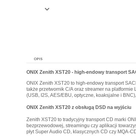

OPIS
ONIX Zenith XST20 - high-endowy transport S
ONIX Zenith XST20 to high-endowy transport SACD t
także przetwornik C/A oraz streamer na platformi
(USB, I2S, AES/EBU, optyczne, koaksjalne i BNC)
ONIX Zenith XST20 z obsługą DSD na wyjściu
Zenith XST20 to tradycyjny transport CD marki ON
bezprzewodowej, streamingu czy aplikacji towarzy
płyt Super Audio CD, klasycznych CD czy MQA-C