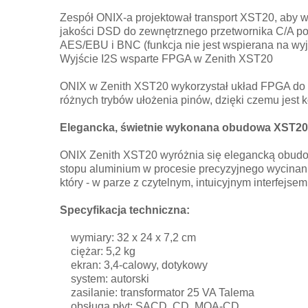
Zespół ONIX-a projektował transport XST20, aby w
jakości DSD do zewnętrznego przetwornika C/A p
AES/EBU i BNC (funkcja nie jest wspierana na wy
Wyjście I2S wsparte FPGA w Zenith XST20
ONIX w Zenith XST20 wykorzystał układ FPGA do ob
różnych trybów ułożenia pinów, dzięki czemu jest
Elegancka, świetnie wykonana obudowa XST20
ONIX Zenith XST20 wyróżnia się elegancką obudow
stopu aluminium w procesie precyzyjnego wycinan
który - w parze z czytelnym, intuicyjnym interfejse
Specyfikacja techniczna:
wymiary: 32 x 24 x 7,2 cm
ciężar: 5,2 kg
ekran: 3,4-calowy, dotykowy
system: autorski
zasilanie: transformator 25 VA Talema
obsługa płyt: SACD, CD, MQA-CD