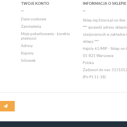
TWOJE KONTO
INFORMACJA O SKLEPIE
Dane osobowe
Sklep mp3store.pl on-line
Zamówienia
*** sprawdź adresy sklep
Moje pokwitowania - korekty
stacjonarnych w zakładce 
płatności
sklepy ***
Adresy
Hajoty 61/MIP - Sklep on-l
Kupony
01-821 Warszawa
Schowek
Polska
Zadzwoń do nas:
515101
(Pn-Pt 11-18)