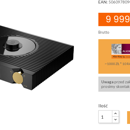
EAN:
506097809
9 999
Brutto
~1000 ZŁ * 10 R
Uwaga
przed za
prosimy skontakt
Ilość