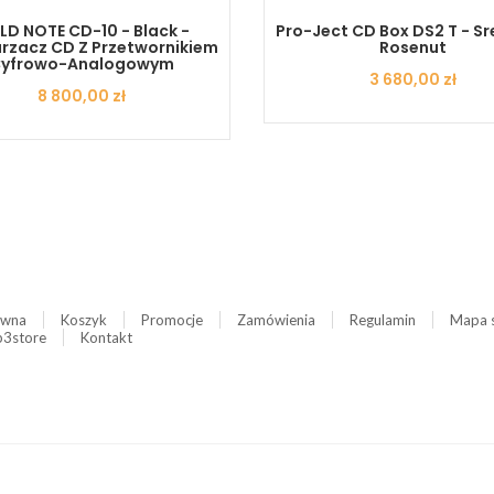
D NOTE CD-10 - Black -
Pro-Ject CD Box DS2 T - Sr
zacz CD Z Przetwornikiem
Rosenut
yfrowo-Analogowym
Cena
3 680,00 zł
Cena
8 800,00 zł
ówna
Koszyk
Promocje
Zamówienia
Regulamin
Mapa 
3store
Kontakt