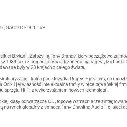
kHz, SACD DSD64 DoP
lkiej Brytanii. Założył ją Tony Brandy, który początkowo zaj
ić w 1984 roku z pomocą doświadczonego managera, Michaela O
dawane były w 28 krajach z całego świata.
strukturyzację i trafiła pod skrzydła Rogers Speakers, co umożl
 Onix i jej własność intelektualna trafiły w ręce tajwańskiej fir
eniu sprzętu Hi-Fi z wykorzystaniem nowych technologii.
kiej klasy odtwarzacze CD, topowe wzmacniacze zintegrowane 
a rynek globalny z pomocą firmy Shanling Audio i jej sieci d