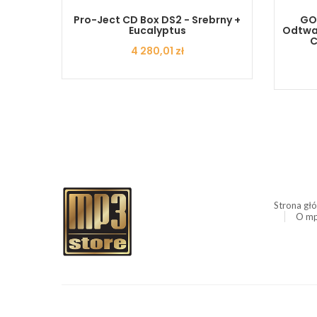
5 -
Pro-Ject CD Box DS2 - Srebrny +
GOL
Eucalyptus
Odtwar
C
Cena
4 280,01 zł
Strona gł
O mp