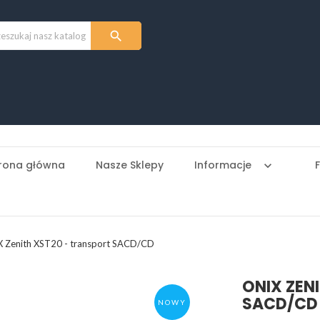

rona główna
Nasze Sklepy
Informacje
keyboard_arrow_down
 Zenith XST20 - transport SACD/CD
ONIX ZEN
SACD/CD
NOWY