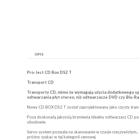
OPIS
Pro-Ject CD Box DS2 T
Transport CD
Transporty CD, mimo że wymagają użycia dodatkowego sp
odtwarzania płyt stereo, niż odtwarzacze DVD czy Blu-Ra
Nowy CD BOX DS2 T został zaprojektowany jako czysty trans
Poza doskonałą jakością brzmienia idealny odtwarzacz CD po
obudowie.
Servo system pozwala na skanowanie w czasie rzeczywistym, a
próżno szukać w tej kategorii cenowej.