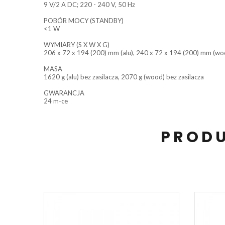
9 V/2 A DC; 220 - 240 V, 50 Hz
POBÓR MOCY (STANDBY)
<1 W
WYMIARY (S X W X G)
206 x 72 x 194 (200) mm (alu), 240 x 72 x 194 (200) mm (wo
MASA
1620 g (alu) bez zasilacza, 2070 g (wood) bez zasilacza
GWARANCJA
24 m-ce
PRODU