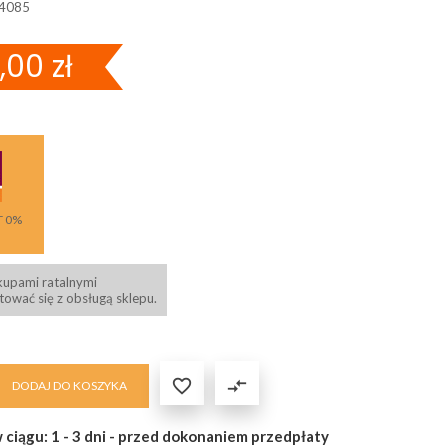
4085
,00 zł
T 0%
kupami ratalnymi
ować się z obsługą sklepu.

compare_arrows
DODAJ DO KOSZYKA
 ciągu: 1 - 3 dni - przed dokonaniem przedpłaty