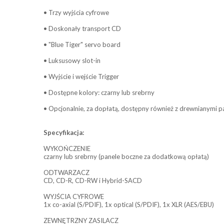
• Trzy wyjścia cyfrowe
• Doskonały transport CD
• "Blue Tiger" servo board
• Luksusowy slot-in
• Wyjście i wejście Trigger
• Dostępne kolory: czarny lub srebrny
• Opcjonalnie, za dopłatą, dostępny również z drewnianymi p
Specyfikacja:
WYKOŃCZENIE
czarny lub srebrny (panele boczne za dodatkową opłatą)
ODTWARZACZ
CD, CD-R, CD-RW i Hybrid-SACD
WYJŚCIA CYFROWE
1x co-axial (S/PDIF), 1x optical (S/PDIF), 1x XLR (AES/EBU)
ZEWNĘTRZNY ZASILACZ