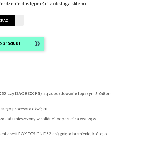
ierdzenie dostępności z obsługą sklepu!
ERAZ
o produkt
 DS2 czy DAC BOX RS), są zdecydowanie lepszym źródłem
rznego procesora dźwięku.
ostał umieszczony w solidnej, odpornej na wstrząsy
tami z serii BOX DESIGN DS2 osiągnięto brzmienie, którego