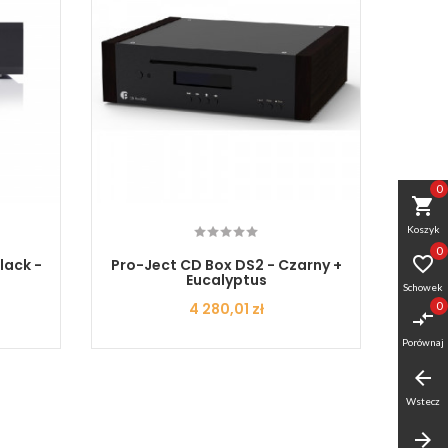
0
shopping_cart
Koszyk
0

lack -
Pro-Ject CD Box DS2 - Czarny +
ONIX
Eucalyptus
Schowek
Cena
4 280,01 zł
0
compare_arrows
Porównaj
arrow_back
Wstecz
arrow_forward