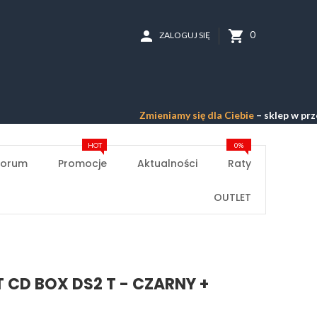
person
shopping_cart
0
ZALOGUJ SIĘ
Zmieniamy się dla Ciebie
– sklep w przebudowi
HOT
0%
Forum
Promocje
Aktualności
Raty
OUTLET
 CD BOX DS2 T - CZARNY +