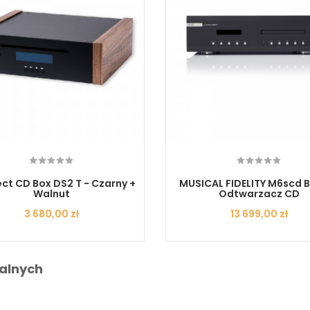
ct CD Box DS2 T - Czarny +
MUSICAL FIDELITY M6scd B
Walnut
Odtwarzacz CD
Cena
3 680,00 zł
Cena
13 699,00 zł
alnych