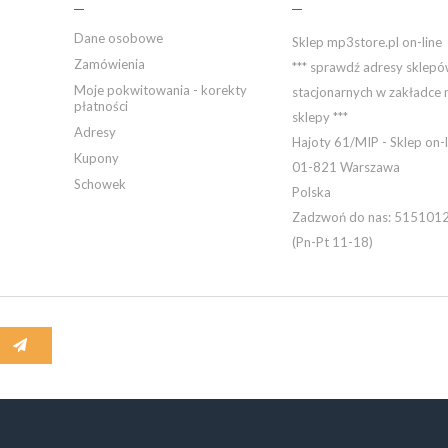
Dane osobowe
Sklep mp3store.pl on-line
Zamówienia
*** sprawdź adresy sklep
Moje pokwitowania - korekty
stacjonarnych w zakładce 
płatności
sklepy ***
Adresy
Hajoty 61/MIP - Sklep on-l
Kupony
01-821 Warszawa
Schowek
Polska
Zadzwoń do nas:
515101
(Pn-Pt 11-18)