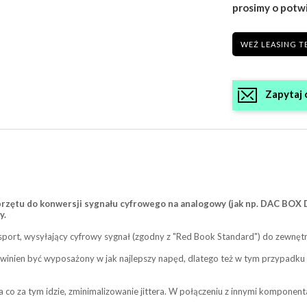
prosimy o potw
WEŹ LEASING T
Zapytaj 
rzętu do konwersji sygnału cyfrowego na analogowy (jak np. DAC BOX
y.
port, wysyłający cyfrowy sygnał (zgodny z "Red Book Standard") do zewnęt
winien być wyposażony w jak najlepszy napęd, dlatego też w tym przypadku z
 co za tym idzie, zminimalizowanie jittera. W połączeniu z innymi komponen