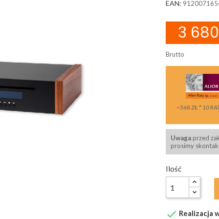
EAN:
912007165
3 680
Brutto
~368 ZŁ * 10 RA
Uwaga
przed za
prosimy skontakt
Ilość

Realizacja w