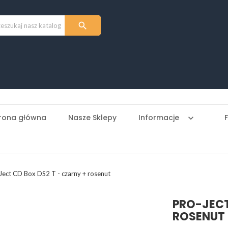

rona główna
Nasze Sklepy
Informacje
keyboard_arrow_down
Ject CD Box DS2 T - czarny + rosenut
PRO-JECT
ROSENUT