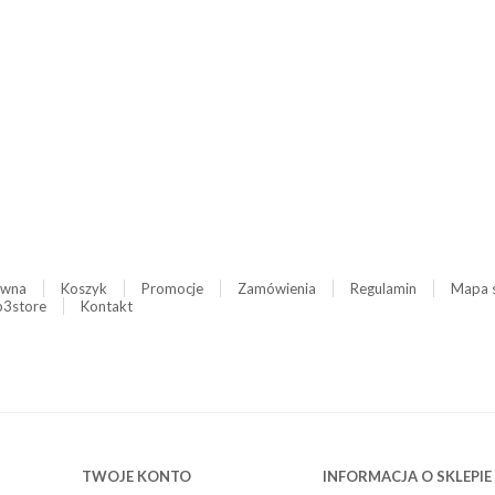
ówna
Koszyk
Promocje
Zamówienia
Regulamin
Mapa 
3store
Kontakt
TWOJE KONTO
INFORMACJA O SKLEPIE