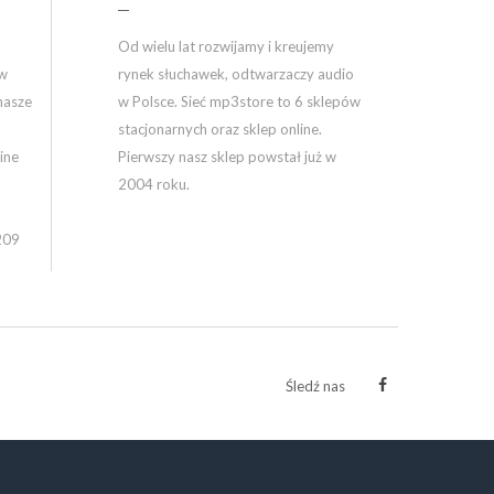
Od wielu lat rozwijamy i kreujemy
ów
rynek słuchawek, odtwarzaczy audio
nasze
w Polsce. Sieć mp3store to 6 sklepów
stacjonarnych oraz sklep online.
ine
Pierwszy nasz sklep powstał już w
2004 roku.
209
Śledź nas