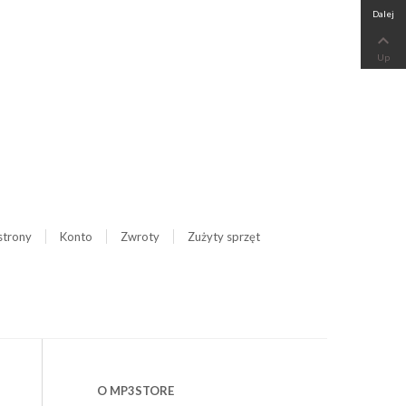
Dalej

Up
strony
Konto
Zwroty
Zużyty sprzęt
O MP3STORE