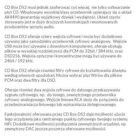
CD Box DS2 musi jednak zaoferować coś więcej, nie tylko odtwarzanie
płyt CD. Wbudowany wysokiej klasy przetwornik opierający się o układ
AK4490 gwarantuję wyjątkowy dźwięk i wydajność. Układ często
stosowany jest w dużo droższych konstrukcjach renomowanych
producentów sprzętu audio.
CD Box DS2 oferuje cztery wejścia cyfrowe i może być dodatkowo
używany jako samodzielny przetwornik cyfrowo-analogowy. Wejście
USB może być używane z dowolnym komputerem, oferuje obsługę
plików w wysokiej rozdzielczości dla PCM do 32bit / 384 kHz, oraz
DSD256. Wejścia optyczne i koncentryczne mogą być używane do
24bit / 192 kHz.
CD Box DS2 oferuje również filtry cyfrowe do kształtowania dźwięku
według własnych upodobań; Można wybrać pięć filtrów dla plików
PCM oraz dwa filtry dla DSD.
Oferuje również dwa wyjścia cyfrowe do dalszego przekazywania
sygnału cyfrowego, np. do innego, zewnętrznego przetwornika
cyfrowo-analogowego. Wyjście liniowe RCA służy do połączenia do
przedwzmacniacza liniowego lub wzmacniacza zintegrowanego.
Funkcjonalność oferowana przez CD Box DS2 daje możliwość użycia
tego urządzenia jako centralnego punktu cyfrowego twojego systemu
HiFi. Dodatkowe możliwości podłączenia zewnętrznych urządzeń, np.
zewnętrzny DAC jeszcze poszerza oferowane możliwości.