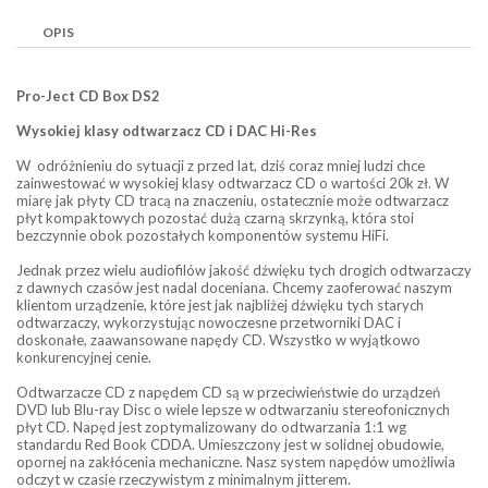
OPIS
Pro-Ject CD Box DS2
Wysokiej klasy odtwarzacz CD i DAC Hi-Res
W odróżnieniu do sytuacji z przed lat, dziś coraz mniej ludzi chce
zainwestować w wysokiej klasy odtwarzacz CD o wartości 20k zł. W
miarę jak płyty CD tracą na znaczeniu, ostatecznie może odtwarzacz
płyt kompaktowych pozostać dużą czarną skrzynką, która stoi
bezczynnie obok pozostałych komponentów systemu HiFi.
Jednak przez wielu audiofilów jakość dźwięku tych drogich odtwarzaczy
z dawnych czasów jest nadal doceniana. Chcemy zaoferować naszym
klientom urządzenie, które jest jak najbliżej dźwięku tych starych
odtwarzaczy, wykorzystując nowoczesne przetworniki DAC i
doskonałe, zaawansowane napędy CD. Wszystko w wyjątkowo
konkurencyjnej cenie.
Odtwarzacze CD z napędem CD są w przeciwieństwie do urządzeń
DVD lub Blu-ray Disc o wiele lepsze w odtwarzaniu stereofonicznych
płyt CD. Napęd jest zoptymalizowany do odtwarzania 1:1 wg
standardu Red Book CDDA. Umieszczony jest w solidnej obudowie,
opornej na zakłócenia mechaniczne. Nasz system napędów umożliwia
odczyt w czasie rzeczywistym z minimalnym jitterem.