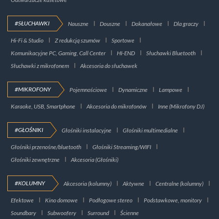
#SŁUCHAWKI
Nauszne
Douszne
Dokanałowe
Dla graczy
Hi-Fi & Studio
Z redukcją szumów
Sportowe
Komunikacyjne PC, Gaming, Call Center
HI-END
Słuchawki Bluetooth
Słuchawki z mikrofonem
Akcesoria do słuchawek
#MIKROFONY
Pojemnościowe
Dynamiczne
Lampowe
Karaoke, USB, Smartphone
Akcesoria do mikrofonów
Inne (Mikrofony DJ)
#GŁOŚNIKI
Głośniki instalacyjne
Głośniki multimedialne
Głośniki przenośne/bluetooth
Głośniki Streaming/WIFI
Głośniki zewnętrzne
Akcesoria (Głośniki)
#KOLUMNY
Akcesoria (kolumny)
Aktywne
Centralne (kolumny)
Efektowe
Kino domowe
Podłogowe stereo
Podstawkowe, monitory
Soundbary
Subwoofery
Surround
Ścienne