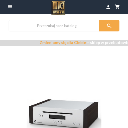

shopping_cart
person

Zmieniamy się dla Ciebie
– sklep w przebudowie –
P