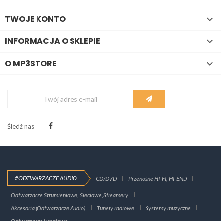
TWOJE KONTO

INFORMACJA O SKLEPIE

O MP3STORE

Śledź nas
#ODTWARZACZE AUDIO
CD/DVD
Przenośne HI-FI, HI-END
Odtwarzacze Strumieniowe, Sieciowe,Streamery
Akcesoria (Odtwarzacze Audio)
Tunery radiowe
Systemy muzyczne
Odtwarzacze kasetowe