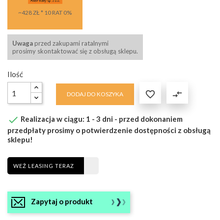
~428 ZŁ * 10 RAT 0%
Uwaga
przed zakupami ratalnymi
prosimy skontaktować się z obsługą sklepu.
Ilość

compare_arrows
DODAJ DO KOSZYKA

Realizacja w ciągu: 1 - 3 dni - przed dokonaniem
przedpłaty prosimy o potwierdzenie dostępności z obsługą
sklepu!
WEŹ LEASING TERAZ
Zapytaj o produkt