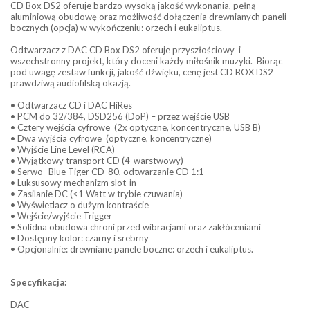
CD Box DS2 oferuje bardzo wysoką jakość wykonania, pełną
aluminiową obudowę oraz możliwość dołączenia drewnianych paneli
bocznych (opcja) w wykończeniu: orzech i eukaliptus.
Odtwarzacz z DAC CD Box DS2 oferuje przyszłościowy i
wszechstronny projekt, który doceni każdy miłośnik muzyki. Biorąc
pod uwagę zestaw funkcji, jakość dźwięku, cenę jest CD BOX DS2
prawdziwą audiofilską okazją.
• Odtwarzacz CD i DAC HiRes
• PCM do 32/384, DSD256 (DoP) – przez wejście USB
• Cztery wejścia cyfrowe (2x optyczne, koncentryczne, USB B)
• Dwa wyjścia cyfrowe (optyczne, koncentryczne)
• Wyjście Line Level (RCA)
• Wyjątkowy transport CD (4-warstwowy)
• Serwo -Blue Tiger CD-80, odtwarzanie CD 1:1
• Luksusowy mechanizm slot-in
• Zasilanie DC (<1 Watt w trybie czuwania)
• Wyświetlacz o dużym kontraście
• Wejście/wyjście Trigger
• Solidna obudowa chroni przed wibracjami oraz zakłóceniami
• Dostępny kolor: czarny i srebrny
• Opcjonalnie: drewniane panele boczne: orzech i eukaliptus.
Specyfikacja:
DAC