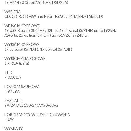
1x AK4490 (32bit/768kHz; DSD256)
WSPIERA
CD, CD-R, CD-RW and Hybrid-SACD, (44.1kHz/16bit CD)
WEJŚCIA CYFROWE
1x USB B up to 384kHz /32bits, 1x co-axial (S/PDIF) up to192kHz
/24bits, 2x optical (S/PDIF) up to192kHz /24bits
WYJSĆIA CYFROWE
1x co-axial (S/PDIF), 1x optical (S/PDIF)
WYJŚCIE ANALOGOWE
1 x RCA (para)
THD
< 0.001%
POZIOM SZUMÓW
> 97dBA
ZASILANIE
9V/2A DC, 110-240V/50-60Hz
POBÓR MOCY W TRYBIE CZUWANIA
< 1W
WYMIARY