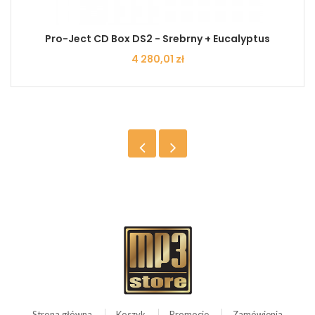
Pro-Ject CD Box DS2 - Srebrny + Eucalyptus
Cena
4 280,01 zł
Strona główna
Koszyk
Promocje
Zamówienia