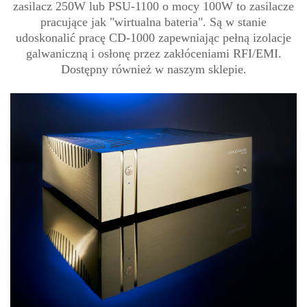
zasilacz 250W lub PSU-1100 o mocy 100W to zasilacze
pracujące jak "wirtualna bateria". Są w stanie
udoskonalić pracę CD-1000 zapewniając pełną izolacje
galwaniczną i osłonę przez zakłóceniami RFI/EMI.
Dostępny również w naszym sklepie.