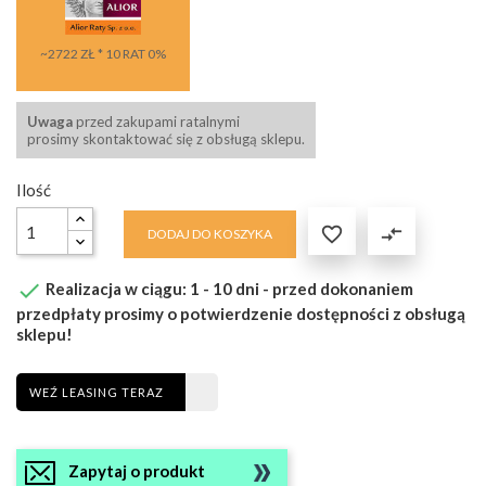
~2722 ZŁ * 10 RAT 0%
Uwaga
przed zakupami ratalnymi
prosimy skontaktować się z obsługą sklepu.
Ilość

compare_arrows
DODAJ DO KOSZYKA

Realizacja w ciągu: 1 - 10 dni - przed dokonaniem
przedpłaty prosimy o potwierdzenie dostępności z obsługą
sklepu!
WEŹ LEASING TERAZ
Zapytaj o produkt