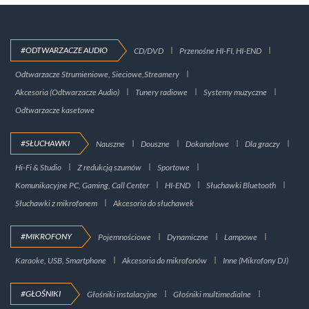
#ODTWARZACZE AUDIO
CD/DVD
Przenośne HI-FI, HI-END
Odtwarzacze Strumieniowe, Sieciowe,Streamery
Akcesoria (Odtwarzacze Audio)
Tunery radiowe
Systemy muzyczne
Odtwarzacze kasetowe
#SŁUCHAWKI
Nauszne
Douszne
Dokanałowe
Dla graczy
Hi-Fi & Studio
Z redukcją szumów
Sportowe
Komunikacyjne PC, Gaming, Call Center
HI-END
Słuchawki Bluetooth
Słuchawki z mikrofonem
Akcesoria do słuchawek
#MIKROFONY
Pojemnościowe
Dynamiczne
Lampowe
Karaoke, USB, Smartphone
Akcesoria do mikrofonów
Inne (Mikrofony DJ)
#GŁOŚNIKI
Głośniki instalacyjne
Głośniki multimedialne