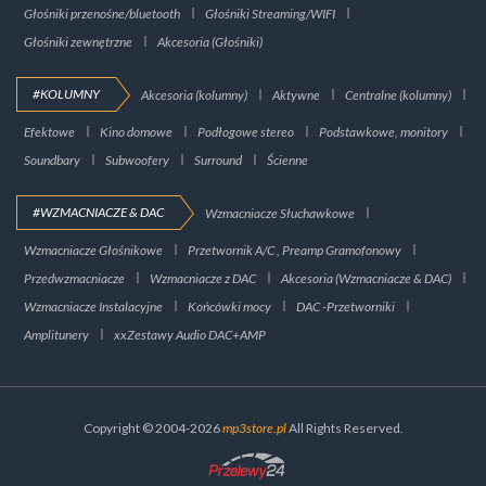
Głośniki przenośne/bluetooth
Głośniki Streaming/WIFI
Głośniki zewnętrzne
Akcesoria (Głośniki)
#KOLUMNY
Akcesoria (kolumny)
Aktywne
Centralne (kolumny)
Efektowe
Kino domowe
Podłogowe stereo
Podstawkowe, monitory
Soundbary
Subwoofery
Surround
Ścienne
#WZMACNIACZE & DAC
Wzmacniacze Słuchawkowe
Wzmacniacze Głośnikowe
Przetwornik A/C , Preamp Gramofonowy
Przedwzmacniacze
Wzmacniacze z DAC
Akcesoria (Wzmacniacze & DAC)
Wzmacniacze Instalacyjne
Końcówki mocy
DAC -Przetworniki
Amplitunery
xxZestawy Audio DAC+AMP
Copyright © 2004-2026
mp3store.pl
All Rights Reserved.