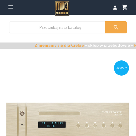

shopping_cart
person

Zmieniamy się dla Ciebie
– sklep w przebudowie –
Przepra
NOWY