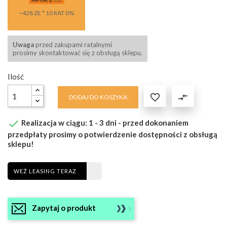
~428 ZŁ * 10 RAT 0%
Uwaga
przed zakupami ratalnymi
prosimy skontaktować się z obsługą sklepu.
Ilość

compare_arrows
DODAJ DO KOSZYKA

Realizacja w ciągu: 1 - 3 dni - przed dokonaniem
przedpłaty prosimy o potwierdzenie dostępności z obsługą
sklepu!
WEŹ LEASING TERAZ
Zapytaj o produkt