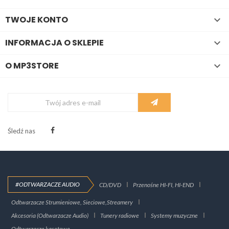
TWOJE KONTO

INFORMACJA O SKLEPIE

O MP3STORE

Śledź nas
#ODTWARZACZE AUDIO
CD/DVD
Przenośne HI-FI, HI-END
Odtwarzacze Strumieniowe, Sieciowe,Streamery
Akcesoria (Odtwarzacze Audio)
Tunery radiowe
Systemy muzyczne
Odtwarzacze kasetowe