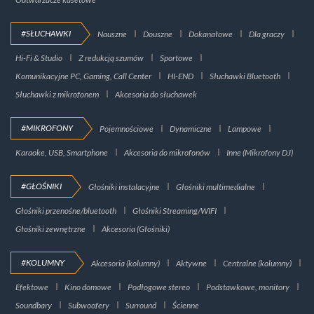
#SŁUCHAWKI
Nauszne
Douszne
Dokanałowe
Dla graczy
Hi-Fi & Studio
Z redukcją szumów
Sportowe
Komunikacyjne PC, Gaming, Call Center
HI-END
Słuchawki Bluetooth
Słuchawki z mikrofonem
Akcesoria do słuchawek
#MIKROFONY
Pojemnościowe
Dynamiczne
Lampowe
Karaoke, USB, Smartphone
Akcesoria do mikrofonów
Inne (Mikrofony DJ)
#GŁOŚNIKI
Głośniki instalacyjne
Głośniki multimedialne
Głośniki przenośne/bluetooth
Głośniki Streaming/WIFI
Głośniki zewnętrzne
Akcesoria (Głośniki)
#KOLUMNY
Akcesoria (kolumny)
Aktywne
Centralne (kolumny)
Efektowe
Kino domowe
Podłogowe stereo
Podstawkowe, monitory
Soundbary
Subwoofery
Surround
Ścienne