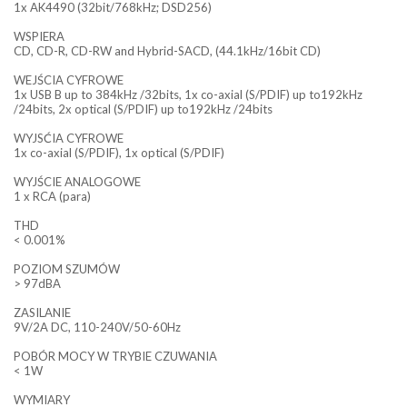
1x AK4490 (32bit/768kHz; DSD256)
WSPIERA
CD, CD-R, CD-RW and Hybrid-SACD, (44.1kHz/16bit CD)
WEJŚCIA CYFROWE
1x USB B up to 384kHz /32bits, 1x co-axial (S/PDIF) up to192kHz
/24bits, 2x optical (S/PDIF) up to192kHz /24bits
WYJSĆIA CYFROWE
1x co-axial (S/PDIF), 1x optical (S/PDIF)
WYJŚCIE ANALOGOWE
1 x RCA (para)
THD
< 0.001%
POZIOM SZUMÓW
> 97dBA
ZASILANIE
9V/2A DC, 110-240V/50-60Hz
POBÓR MOCY W TRYBIE CZUWANIA
< 1W
WYMIARY