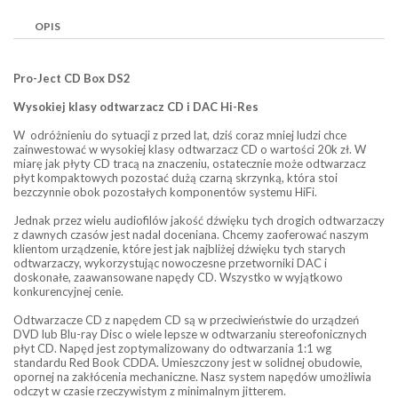
OPIS
Pro-Ject CD Box DS2
Wysokiej klasy odtwarzacz CD i DAC Hi-Res
W odróżnieniu do sytuacji z przed lat, dziś coraz mniej ludzi chce
zainwestować w wysokiej klasy odtwarzacz CD o wartości 20k zł. W
miarę jak płyty CD tracą na znaczeniu, ostatecznie może odtwarzacz
płyt kompaktowych pozostać dużą czarną skrzynką, która stoi
bezczynnie obok pozostałych komponentów systemu HiFi.
Jednak przez wielu audiofilów jakość dźwięku tych drogich odtwarzaczy
z dawnych czasów jest nadal doceniana. Chcemy zaoferować naszym
klientom urządzenie, które jest jak najbliżej dźwięku tych starych
odtwarzaczy, wykorzystując nowoczesne przetworniki DAC i
doskonałe, zaawansowane napędy CD. Wszystko w wyjątkowo
konkurencyjnej cenie.
Odtwarzacze CD z napędem CD są w przeciwieństwie do urządzeń
DVD lub Blu-ray Disc o wiele lepsze w odtwarzaniu stereofonicznych
płyt CD. Napęd jest zoptymalizowany do odtwarzania 1:1 wg
standardu Red Book CDDA. Umieszczony jest w solidnej obudowie,
opornej na zakłócenia mechaniczne. Nasz system napędów umożliwia
odczyt w czasie rzeczywistym z minimalnym jitterem.