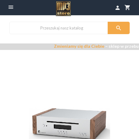

shopping_cart
person

Zmieniamy się dla Ciebie
– sklep w przebudowie