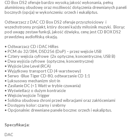
CD Box DS2 oferuje bardzo wysoką jakość wykonania, pełną
aluminiową obudowę oraz możliwość dołączenia drewnianych paneli
bocznych (opcja) w wykończeniu: orzech i eukaliptus.
Odtwarzacz z DAC CD Box DS2 oferuje przyszłościowy i
wszechstronny projekt, który doceni każdy miłośnik muzyki. Biorąc
pod uwagę zestaw funkcji, jakość dźwięku, cenę jest CD BOX DS2
prawdziwą audiofilską okazją.
• Odtwarzacz CD i DAC HiRes
• PCM do 32/384, DSD256 (DoP) – przez wejście USB
• Cztery wejścia cyfrowe (2x optyczne, koncentryczne, USB B)
• Dwa wyjścia cyfrowe (optyczne, koncentryczne)
• Wyjście Line Level (RCA)
• Wyjątkowy transport CD (4-warstwowy)
• Serwo -Blue Tiger CD-80, odtwarzanie CD 1:1
• Luksusowy mechanizm slot-in
• Zasilanie DC (<1 Watt w trybie czuwania)
• Wyświetlacz o dużym kontraście
• Wejście/wyjście Trigger
• Solidna obudowa chroni przed wibracjami oraz zakłóceniami
• Dostępny kolor: czarny i srebrny
• Opcjonalnie: drewniane panele boczne: orzech i eukaliptus.
Specyfikacja:
DAC