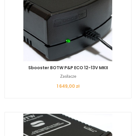
Sbooster BOTW P&P ECO 12-13V MKII
Zasilacze
Cena
1 649,00 zł