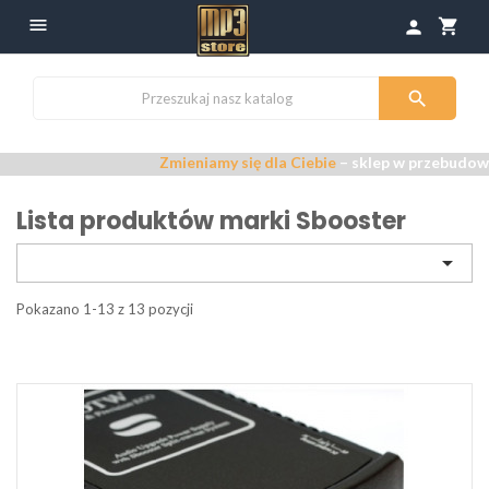

shopping_cart
person

Zmieniamy się dla Ciebie
– sklep w przebudowie –
P
Lista produktów marki Sbooster

Pokazano 1-13 z 13 pozycji