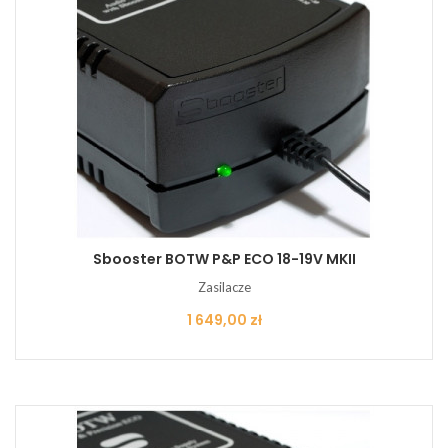
Sbooster BOTW P&P ECO 18-19V MKII
Zasilacze
Cena
1 649,00 zł