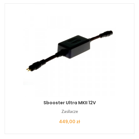
Sbooster Ultra MKII 12V
Zasilacze
Cena
449,00 zł