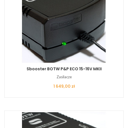
Sbooster BOTW P&P ECO 15-16V MKII
Zasilacze
Cena
1 649,00 zł