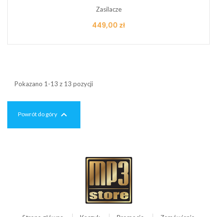
Zasilacze
Cena
449,00 zł
Pokazano 1-13 z 13 pozycji

Powrót do góry