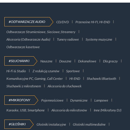
#ODTWARZACZE AUDIO
CD/DVD
Przenośne HI-FI, HI-END
Odtwarzacze Strumieniowe, Sieciowe,Streamery
Akcesoria (Odtwarzacze Audio)
Tunery radiowe
Systemy muzyczne
Odtwarzacze kasetowe
#SŁUCHAWKI
Nauszne
Douszne
Dokanałowe
Dla graczy
Hi-Fi & Studio
Z redukcją szumów
Sportowe
Komunikacyjne PC, Gaming, Call Center
HI-END
Słuchawki Bluetooth
Słuchawki z mikrofonem
Akcesoria do słuchawek
#MIKROFONY
Pojemnościowe
Dynamiczne
Lampowe
Karaoke, USB, Smartphone
Akcesoria do mikrofonów
Inne (Mikrofony DJ)
#GŁOŚNIKI
Głośniki instalacyjne
Głośniki multimedialne