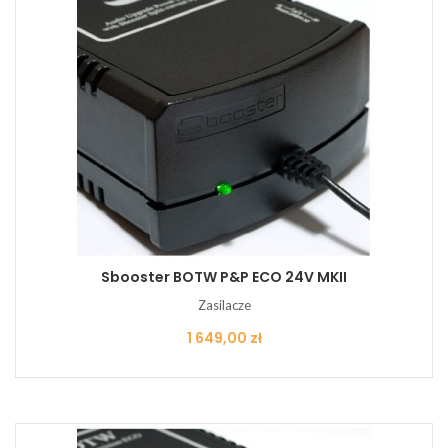
Sbooster BOTW P&P ECO 24V MKII
Zasilacze
Cena
1 649,00 zł