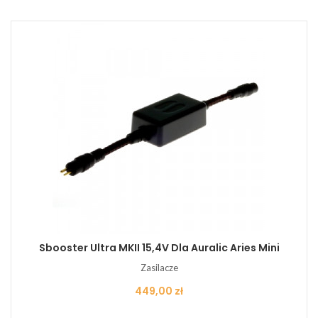
Sbooster Ultra MKII 15,4V Dla Auralic Aries Mini
Zasilacze
Cena
449,00 zł