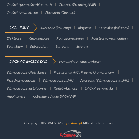
Głośniki przenośne/bluetooth
Głośniki Streaming/WIFI
Głośniki zewnętrzne
Akcesoria (Głośniki)
#KOLUMNY
Akcesoria (kolumny)
Aktywne
Centralne (kolumny)
Efektowe
Kino domowe
Podłogowe stereo
Podstawkowe, monitory
Soundbary
Subwoofery
Surround
Ścienne
#WZMACNIACZE & DAC
Wzmacniacze Słuchawkowe
Wzmacniacze Głośnikowe
Przetwornik A/C , Preamp Gramofonowy
Przedwzmacniacze
Wzmacniacze z DAC
Akcesoria (Wzmacniacze & DAC)
Wzmacniacze Instalacyjne
Końcówki mocy
DAC -Przetworniki
Amplitunery
xxZestawy Audio DAC+AMP
Copyright © 2004-2026
mp3store.pl
All Rights Reserved.