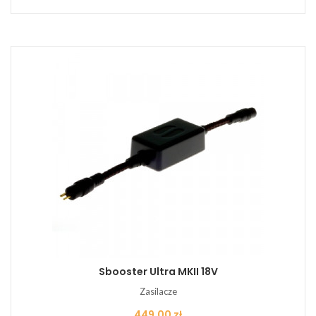
Sbooster Ultra MKII 18V
Zasilacze
Cena
449,00 zł