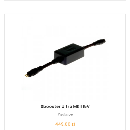
Sbooster Ultra MKII 15V
Zasilacze
Cena
449,00 zł