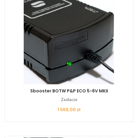
Sbooster BOTW P&P ECO 5-6V MKII
Zasilacze
Cena
1 569,00 zł