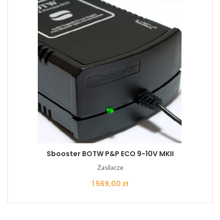
Sbooster BOTW P&P ECO 9-10V MKII
Zasilacze
Cena
1 569,00 zł