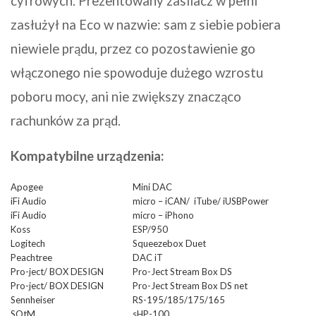
cyfrowych. Prezentowany zasilacz w pełni
zasłużył na Eco w nazwie: sam z siebie pobiera
niewiele prądu, przez co pozostawienie go
włączonego nie spowoduje dużego wzrostu
poboru mocy, ani nie zwiększy znacząco
rachunków za prąd.
Kompatybilne urządzenia:
Apogee
Mini DAC
iFi Audio
micro – iCAN/ iTube/ iUSBPower
iFi Audio
micro – iPhono
Koss
ESP/950
Logitech
Squeezebox Duet
Peachtree
DAC iT
Pro-ject/ BOX DESIGN
Pro-Ject Stream Box DS
Pro-ject/ BOX DESIGN
Pro-Ject Stream Box DS net
Sennheiser
RS-195/185/175/165
SOtM
sHP-100