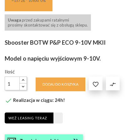
~157 ZŁ * 10 RAT 0%
Uwaga
przed zakupami ratalnymi
prosimy skontaktować się z obsługą sklepu.
Sbooster BOTW P&P ECO 9-10V MKII
Model o napięciu wyjściowym 9-10V.
Ilość

compare_arrows
DODAJ DO KOSZYKA

Realizacja w ciągu: 24h!
WEŹ LEASING TERAZ