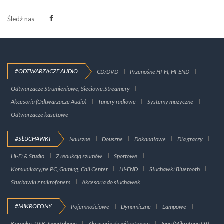
Śledź nas
#ODTWARZACZE AUDIO
CD/DVD
Przenośne HI-FI, HI-END
Odtwarzacze Strumieniowe, Sieciowe,Streamery
Akcesoria (Odtwarzacze Audio)
Tunery radiowe
Systemy muzyczne
Odtwarzacze kasetowe
#SŁUCHAWKI
Nauszne
Douszne
Dokanałowe
Dla graczy
Hi-Fi & Studio
Z redukcją szumów
Sportowe
Komunikacyjne PC, Gaming, Call Center
HI-END
Słuchawki Bluetooth
Słuchawki z mikrofonem
Akcesoria do słuchawek
#MIKROFONY
Pojemnościowe
Dynamiczne
Lampowe
Karaoke, USB, Smartphone
Akcesoria do mikrofonów
Inne (Mikrofony DJ)