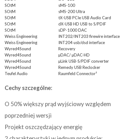
SOtM
sMS-100
SOtM
sMS-200 Ultra
SOtM
tX-USB PCIe USB Audio Card
SOtM
dX-USB HD USB to S/PDIF
SOtM
sDP-1000 DAC
Weiss Engineering
INT202/INT203 firewire interface
Weiss Engineering
INT204 usb/dsd interface
Wyred4Sound
Recovery
Wyred4Sound
µDAC/ µDAC-HD
Wyred4Sound
µLink USB-S/PDIF converter
Wyred4Sound
Remedy USB Reclocker
Teufel Audio
Raumfeld Connector²
Cechy szczególne:
O 50% większy prąd wyjściowy względem
poprzedniej wersji
Projekt oszczędzający energię
2 charakterystyki w jednym produkcie: