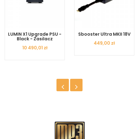
LUMIN X1 Upgrade PSU -
Sbooster Ultra MKII 18V
Black - Zasilacz
Cena
449,00 zł
Cena
10 490,01 zł