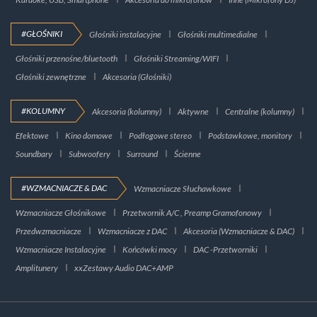
#GŁOŚNIKI
Głośniki instalacyjne
Głośniki multimedialne
Głośniki przenośne/bluetooth
Głośniki Streaming/WIFI
Głośniki zewnętrzne
Akcesoria (Głośniki)
#KOLUMNY
Akcesoria (kolumny)
Aktywne
Centralne (kolumny)
Efektowe
Kino domowe
Podłogowe stereo
Podstawkowe, monitory
Soundbary
Subwoofery
Surround
Ścienne
#WZMACNIACZE & DAC
Wzmacniacze Słuchawkowe
Wzmacniacze Głośnikowe
Przetwornik A/C , Preamp Gramofonowy
Przedwzmacniacze
Wzmacniacze z DAC
Akcesoria (Wzmacniacze & DAC)
Wzmacniacze Instalacyjne
Końcówki mocy
DAC -Przetworniki
Amplitunery
xxZestawy Audio DAC+AMP