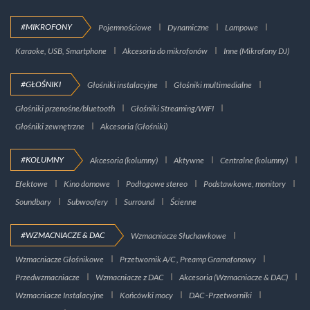
#MIKROFONY
Pojemnościowe
Dynamiczne
Lampowe
Karaoke, USB, Smartphone
Akcesoria do mikrofonów
Inne (Mikrofony DJ)
#GŁOŚNIKI
Głośniki instalacyjne
Głośniki multimedialne
Głośniki przenośne/bluetooth
Głośniki Streaming/WIFI
Głośniki zewnętrzne
Akcesoria (Głośniki)
#KOLUMNY
Akcesoria (kolumny)
Aktywne
Centralne (kolumny)
Efektowe
Kino domowe
Podłogowe stereo
Podstawkowe, monitory
Soundbary
Subwoofery
Surround
Ścienne
#WZMACNIACZE & DAC
Wzmacniacze Słuchawkowe
Wzmacniacze Głośnikowe
Przetwornik A/C , Preamp Gramofonowy
Przedwzmacniacze
Wzmacniacze z DAC
Akcesoria (Wzmacniacze & DAC)
Wzmacniacze Instalacyjne
Końcówki mocy
DAC -Przetworniki