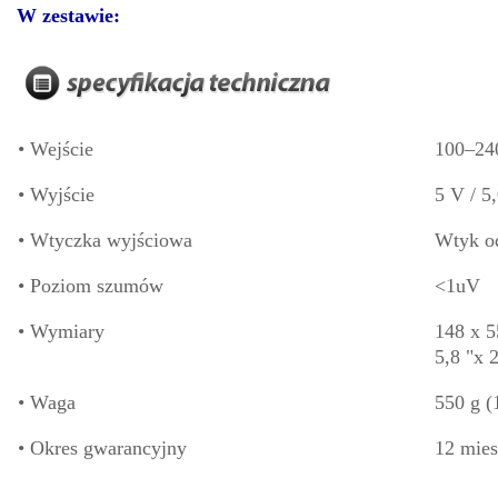
W zestawie:
• Wejście
100–24
•
Wyjście
5 V / 5
•
Wtyczka wyjściowa
Wtyk od
•
Poziom szumów
<1uV
•
Wymiary
148 x 
5,8 "x 2
•
Waga
550 g (
•
Okres gwarancyjny
12 mies