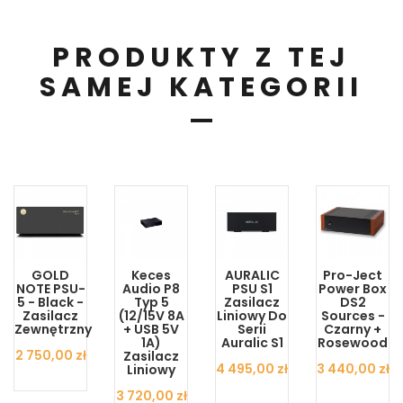
PRODUKTY Z TEJ
SAMEJ KATEGORII
GOLD
Keces
AURALIC
Pro-Ject
NOTE PSU-
Audio P8
PSU S1
Power Box
5 - Black -
Typ 5
Zasilacz
DS2
Zasilacz
(12/15V 8A
Liniowy Do
Sources -
Zewnętrzny
+ USB 5V
Serii
Czarny +
1A)
Auralic S1
Rosewood
Cena
2 750,00 zł
Zasilacz
Cena
4 495,00 zł
Cena
3 440,00 zł
Liniowy
Cena
3 720,00 zł