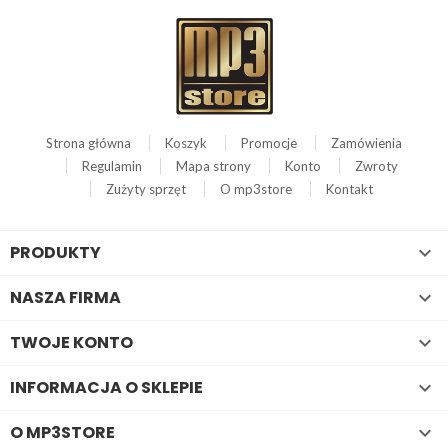
Strona główna
Koszyk
Promocje
Zamówienia
Regulamin
Mapa strony
Konto
Zwroty
Zużyty sprzęt
O mp3store
Kontakt
PRODUKTY

NASZA FIRMA

TWOJE KONTO

INFORMACJA O SKLEPIE

O MP3STORE
