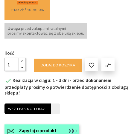
~135 ZŁ * 10 RAT 0%
Uwaga
przed zakupami ratalnymi
prosimy skontaktować się z obsługą sklepu.
Ilość

compare_arrows
DODAJ DO KOSZYKA

Realizacja w ciągu: 1 - 3 dni - przed dokonaniem
przedpłaty prosimy o potwierdzenie dostępności z obsługą
sklepu!
WEŹ LEASING TERAZ
Zapytaj o produkt