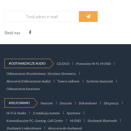
Śledź nas
#ODTWARZACZE AUDIO
CD/DVD
Przenośne HI-FI, HI-END
Odtwarzacze Strumieniowe, Sieciowe,Streamery
Akcesoria (Odtwarzacze Audio)
Tunery radiowe
Systemy muzyczne
Odtwarzacze kasetowe
#SŁUCHAWKI
Nauszne
Douszne
Dokanałowe
Dla graczy
Hi-Fi & Studio
Z redukcją szumów
Sportowe
Komunikacyjne PC, Gaming, Call Center
HI-END
Słuchawki Bluetooth
Słuchawki z mikrofonem
Akcesoria do słuchawek