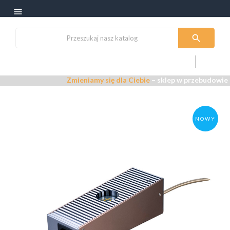


person
shopping_cart
0
Zmieniamy się dla Ciebie
– sklep w przebudowie –
Przepr
NOWY