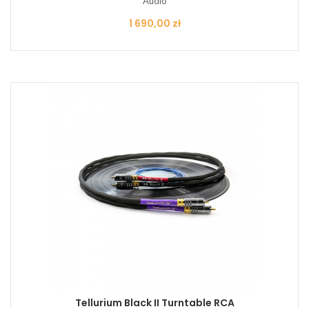
Audio
Cena
1 690,00 zł
Tellurium Black II Turntable RCA