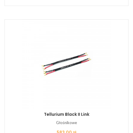
Tellurium Black II Link
Głośnikowe
Cena
583,00 zł