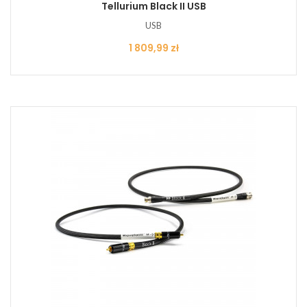
Tellurium Black II USB
USB
Cena
1 809,99 zł