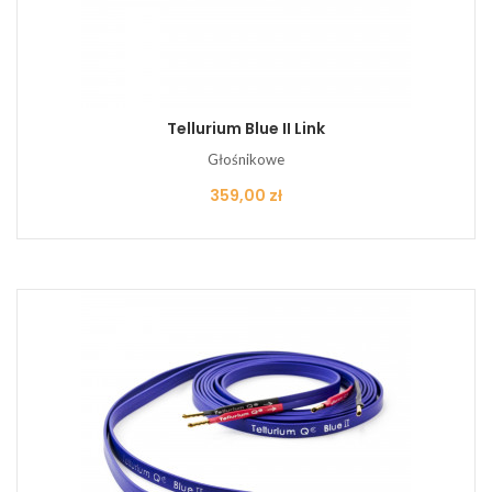
Tellurium Blue II Link
Głośnikowe
Cena
359,00 zł