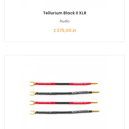
Tellurium Black II XLR
Audio
Cena
2 275,00 zł