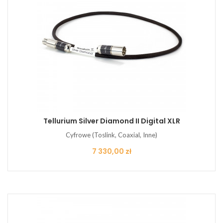
Tellurium Silver Diamond II Digital XLR
Cyfrowe (Toslink, Coaxial, Inne)
Cena
7 330,00 zł