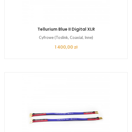
Tellurium Blue II Digital XLR
Cyfrowe (Toslink, Coaxial, Inne)
Cena
1 400,00 zł