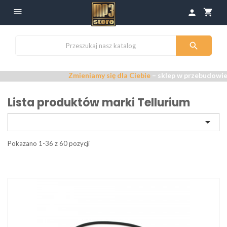

shopping_cart
person

Zmieniamy się dla Ciebie
– sklep w przebudowie –
Przep
Lista produktów marki Tellurium

Pokazano 1-36 z 60 pozycji