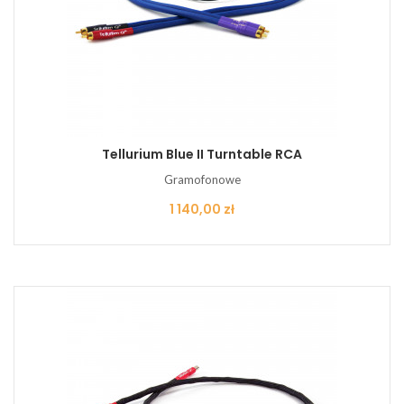
Tellurium Blue II Turntable RCA
Gramofonowe
Cena
1 140,00 zł