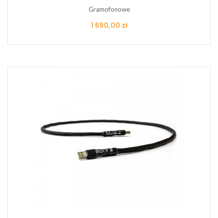
Gramofonowe
Cena
1 690,00 zł