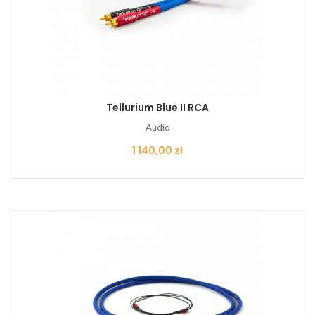
Tellurium Blue II RCA
Audio
Cena
1 140,00 zł