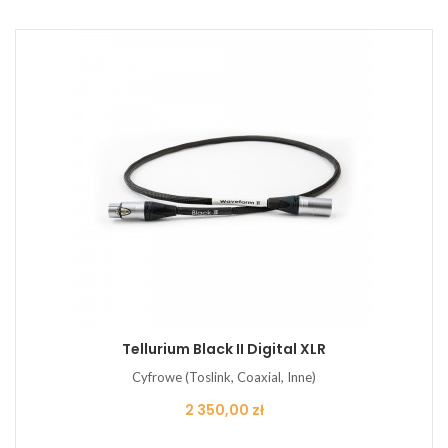
Tellurium Black II Digital XLR
Cyfrowe (Toslink, Coaxial, Inne)
Cena
2 350,00 zł