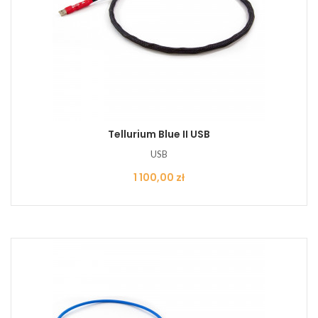
Tellurium Blue II USB
USB
Cena
1 100,00 zł