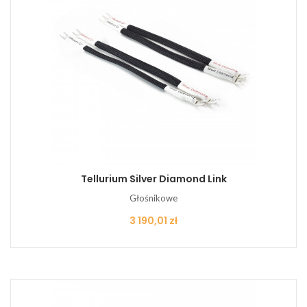
Tellurium Silver Diamond Link
Głośnikowe
Cena
3 190,01 zł