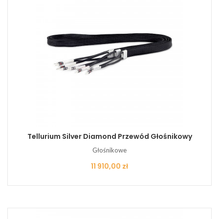
Tellurium Silver Diamond Przewód Głośnikowy
Głośnikowe
Cena
11 910,00 zł