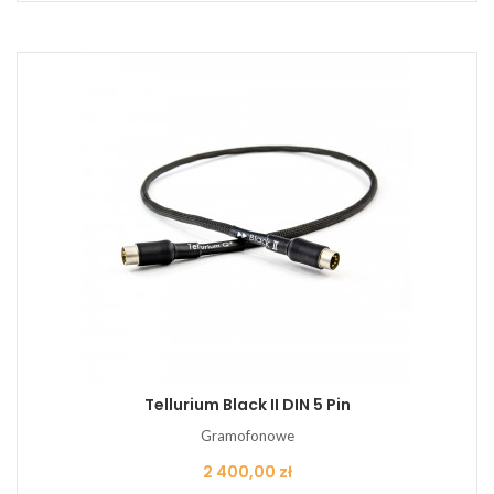
Tellurium Black II DIN 5 Pin
Gramofonowe
Cena
2 400,00 zł