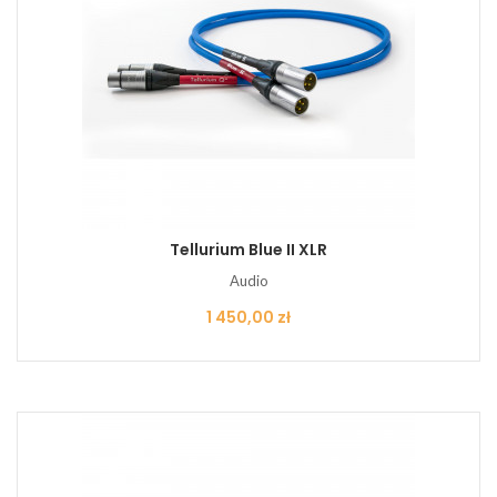
Tellurium Blue II XLR
Audio
Cena
1 450,00 zł