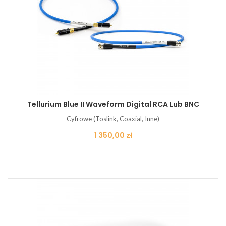
Tellurium Blue II Waveform Digital RCA Lub BNC
Cyfrowe (Toslink, Coaxial, Inne)
Cena
1 350,00 zł