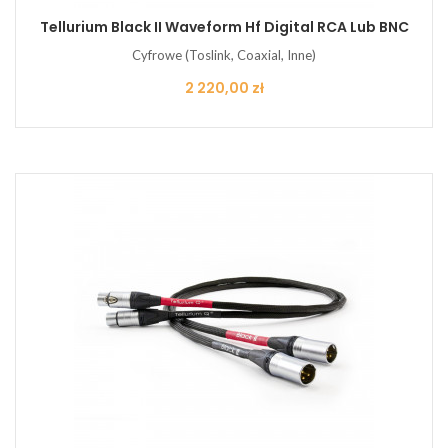
Tellurium Black II Waveform Hf Digital RCA Lub BNC
Cyfrowe (Toslink, Coaxial, Inne)
Cena
2 220,00 zł