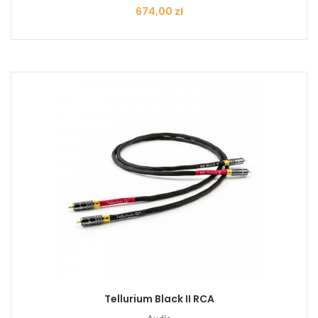
Cena
674,00 zł
Tellurium Black II RCA