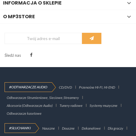
INFORMACJA O SKLEPIE

O MP3STORE

Śledź nas
#ODTWARZACZE AUDIO
CD/DVD
Przenośne HI-FI, HI-END
Odtwarzacze Strumieniowe, Sieciowe,Streamery
Akcesoria (Odtwarzacze Audio)
Tunery radiowe
Systemy muzyczne
Odtwarzacze kasetowe
#SŁUCHAWKI
Nauszne
Douszne
Dokanałowe
Dla graczy