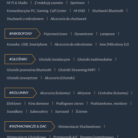
Hi-Fi & Studio
Z redukcją szumów
Sportowe
Komunikacyjne PC, Gaming, Call Center
HI-END
Słuchawki Bluetooth
Słuchawki z mikrofonem
Akcesoria do słuchawek
#MIKROFONY
Pojemnościowe
Dynamiczne
Lampowe
Karaoke, USB, Smartphone
Akcesoria do mikrofonów
Inne (Mikrofony DJ)
#GŁOŚNIKI
Głośniki instalacyjne
Głośniki multimedialne
Głośniki przenośne/bluetooth
Głośniki Streaming/WIFI
Głośniki zewnętrzne
Akcesoria (Głośniki)
#KOLUMNY
Akcesoria (kolumny)
Aktywne
Centralne (kolumny)
Efektowe
Kino domowe
Podłogowe stereo
Podstawkowe, monitory
Soundbary
Subwoofery
Surround
Ścienne
#WZMACNIACZE & DAC
Wzmacniacze Słuchawkowe
Wzmacniacze Głośnikowe
Przetwornik A/C , Preamp Gramofonowy