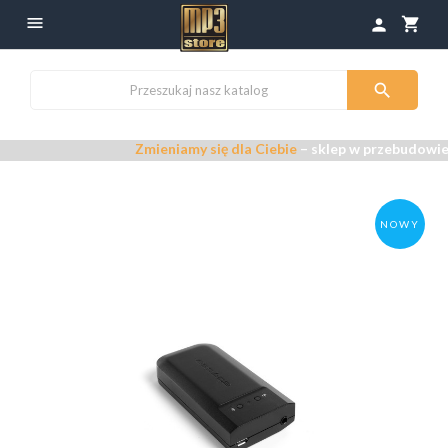

shopping_cart
person

Zmieniamy się dla Ciebie
– sklep w przebudowie –
Pr
NOWY