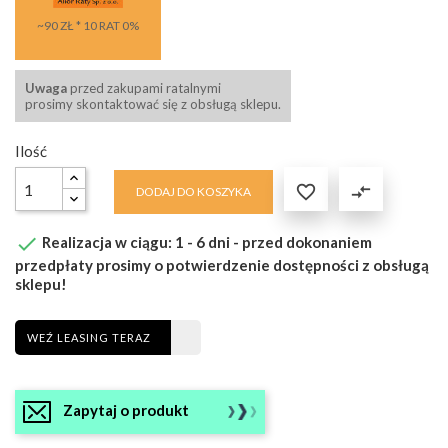
~90 ZŁ * 10 RAT 0%
Uwaga
przed zakupami ratalnymi
prosimy skontaktować się z obsługą sklepu.
Ilość

compare_arrows
DODAJ DO KOSZYKA

Realizacja w ciągu: 1 - 6 dni - przed dokonaniem
przedpłaty prosimy o potwierdzenie dostępności z obsługą
sklepu!
WEŹ LEASING TERAZ
Zapytaj o produkt