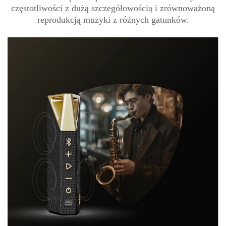
częstotliwości z dużą szczegółowością i zrównoważoną
reprodukcją muzyki z różnych gatunków.