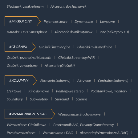
Słuchawki z mikrofonem
Akcesoria do słuchawek
#MIKROFONY
Pojemnościowe
Dynamiczne
Lampowe
Karaoke, USB, Smartphone
Akcesoria do mikrofonów
Inne (Mikrofony DJ)
#GŁOŚNIKI
Głośniki instalacyjne
Głośniki multimedialne
Głośniki przenośne/bluetooth
Głośniki Streaming/WIFI
Głośniki zewnętrzne
Akcesoria (Głośniki)
#KOLUMNY
Akcesoria (kolumny)
Aktywne
Centralne (kolumny)
Efektowe
Kino domowe
Podłogowe stereo
Podstawkowe, monitory
Soundbary
Subwoofery
Surround
Ścienne
#WZMACNIACZE & DAC
Wzmacniacze Słuchawkowe
Wzmacniacze Głośnikowe
Przetwornik A/C , Preamp Gramofonowy
Przedwzmacniacze
Wzmacniacze z DAC
Akcesoria (Wzmacniacze & DAC)