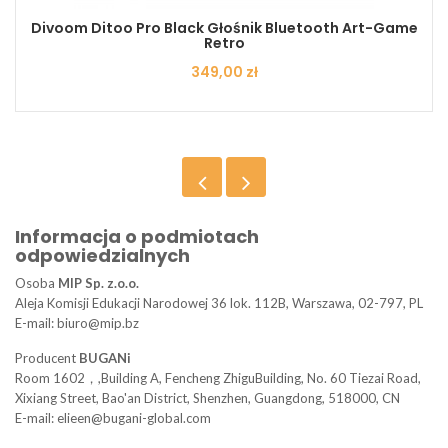
Divoom Ditoo Pro Black Głośnik Bluetooth Art-Game
Retro
Cena
349,00 zł
Informacja o podmiotach
odpowiedzialnych
Osoba
MIP Sp. z.o.o.
Aleja Komisji Edukacji Narodowej 36 lok. 112B, Warszawa, 02-797, PL
E-mail: biuro@mip.bz
Producent
BUGANi
Room 1602，,Building A, Fencheng ZhiguBuilding, No. 60 Tiezai Road,
Xixiang Street, Bao'an District, Shenzhen, Guangdong, 518000, CN
E-mail: elieen@bugani-global.com