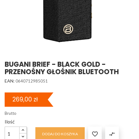
BUGANI BRIEF - BLACK GOLD -
PRZENOŚNY GŁOŚNIK BLUETOOTH
EAN:
0640712985051
269,00 zł
Brutto
Ilość

compare_arrows
DODAJ DO KOSZYKA