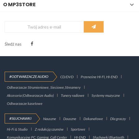
O MP3STORE

Śledź nas
#ODTWARZACZE AUDIO
CD/DVD
Przenośne HI-FI, HI-END
Odtwarzacze Strumieniowe, Sieciowe,Streamery
Akcesoria (Odtwarzacze Audio)
Tunery radiowe
Systemy muzyczne
Odtwarzacze kasetowe
#SŁUCHAWKI
Nauszne
Douszne
Dokanałowe
Dla graczy
Hi-Fi & Studio
Z redukcją szumów
Sportowe
Komunikacyjne PC, Gaming, Call Center
HI-END
Słuchawki Bluetooth