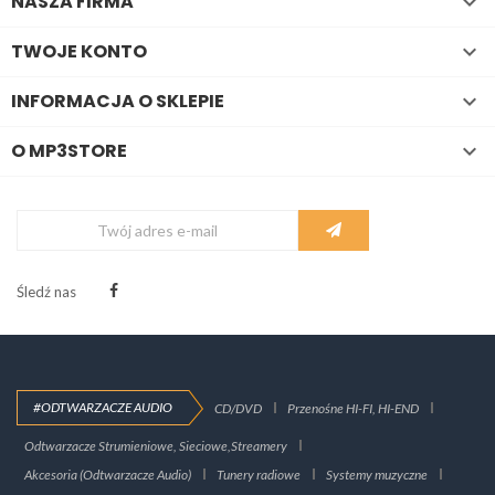
NASZA FIRMA

TWOJE KONTO

INFORMACJA O SKLEPIE

O MP3STORE

Śledź nas
#ODTWARZACZE AUDIO
CD/DVD
Przenośne HI-FI, HI-END
Odtwarzacze Strumieniowe, Sieciowe,Streamery
Akcesoria (Odtwarzacze Audio)
Tunery radiowe
Systemy muzyczne