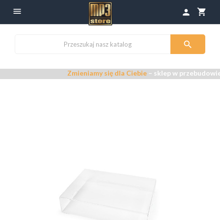

shopping_cart
person

Zmieniamy się dla Ciebie
– sklep w przebudowie –