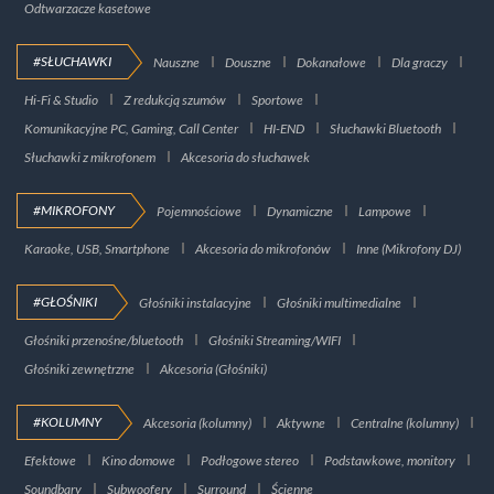
Odtwarzacze kasetowe
#SŁUCHAWKI
Nauszne
Douszne
Dokanałowe
Dla graczy
Hi-Fi & Studio
Z redukcją szumów
Sportowe
Komunikacyjne PC, Gaming, Call Center
HI-END
Słuchawki Bluetooth
Słuchawki z mikrofonem
Akcesoria do słuchawek
#MIKROFONY
Pojemnościowe
Dynamiczne
Lampowe
Karaoke, USB, Smartphone
Akcesoria do mikrofonów
Inne (Mikrofony DJ)
#GŁOŚNIKI
Głośniki instalacyjne
Głośniki multimedialne
Głośniki przenośne/bluetooth
Głośniki Streaming/WIFI
Głośniki zewnętrzne
Akcesoria (Głośniki)
#KOLUMNY
Akcesoria (kolumny)
Aktywne
Centralne (kolumny)
Efektowe
Kino domowe
Podłogowe stereo
Podstawkowe, monitory
Soundbary
Subwoofery
Surround
Ścienne