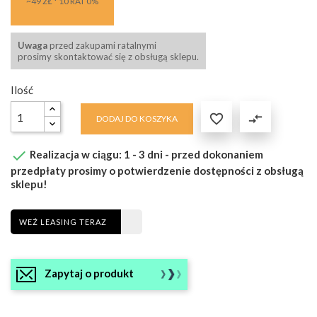
~49 ZŁ * 10 RAT 0%
Uwaga
przed zakupami ratalnymi
prosimy skontaktować się z obsługą sklepu.
Ilość

compare_arrows
DODAJ DO KOSZYKA

Realizacja w ciągu: 1 - 3 dni - przed dokonaniem
przedpłaty prosimy o potwierdzenie dostępności z obsługą
sklepu!
WEŹ LEASING TERAZ
Zapytaj o produkt