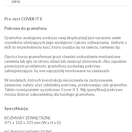
OPIS
Pro-Ject COVER IT E
Pokrywa do gramofonu
Gramofon analogowy podczas swej eksploatacji jest narażony wiele
czynników obniżających jego wydajność i jakość odtwarzania. Jednym z
nich to wszechobecny kurz, który osadza się na talerzu, ramieniu itp.
Oprócz kurzu gramofonowi grozi również uszkodzenie mechaniczne
ramienia lub igły ze strony dzieci lub zwierząt domowych. Aby zapobiec
powyższym problemom, gramofony posiadają pokrywy
zabezpieczające. Są one najczęściej montowane na zawiasach.
W modelach, których konstrukcja nie pozwala na zastosowanie
zawiasów, należy użyć oddzielną pokrywę, przykrywając cały gramofon.
Takim rozwiązaniem są pokrywy Cover It 1. Wg specyfikacji pokrywy
można dobrać odpowiednią dla każdego gramofonu.
Specyfikacja:
ROZMIARY ZEWNĘTRZNE
471 x 103 x 331 mm (W x H x D)
ROZMIARY WEWNĘTRZNE