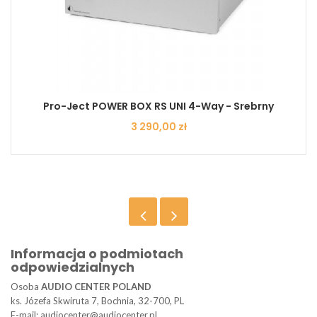
Pro-Ject POWER BOX RS UNI 4-Way - Srebrny
Cena
3 290,00 zł
Informacja o podmiotach
odpowiedzialnych
Osoba
AUDIO CENTER POLAND
ks. Józefa Skwiruta 7, Bochnia, 32-700, PL
E-mail: audiocenter@audiocenter.pl