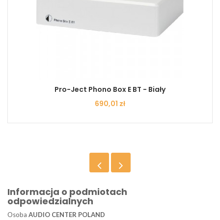
Pro-Ject Phono Box E BT - Biały
Cena
690,01 zł
Informacja o podmiotach
odpowiedzialnych
Osoba
AUDIO CENTER POLAND