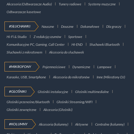
Akcesoria (Odtwarzacze Audio)
Tunery radiowe
Systemy muzyczne
Odtwarzacze kasetowe
#SŁUCHAWKI
Nauszne
Douszne
Dokanałowe
Dla graczy
Hi-Fi & Studio
Z redukcją szumów
Sportowe
Komunikacyjne PC, Gaming, Call Center
HI-END
Słuchawki Bluetooth
Słuchawki z mikrofonem
Akcesoria do słuchawek
#MIKROFONY
Pojemnościowe
Dynamiczne
Lampowe
Karaoke, USB, Smartphone
Akcesoria do mikrofonów
Inne (Mikrofony DJ)
#GŁOŚNIKI
Głośniki instalacyjne
Głośniki multimedialne
Głośniki przenośne/bluetooth
Głośniki Streaming/WIFI
Głośniki zewnętrzne
Akcesoria (Głośniki)
#KOLUMNY
Akcesoria (kolumny)
Aktywne
Centralne (kolumny)