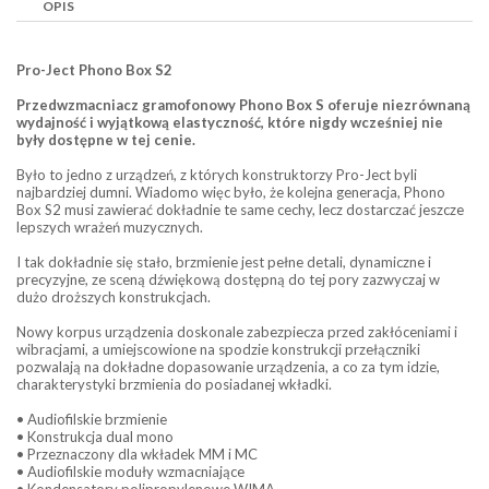
OPIS
Pro-Ject Phono Box S2
Przedwzmacniacz gramofonowy Phono Box S oferuje niezrównaną
wydajność i wyjątkową elastyczność, które nigdy wcześniej nie
były dostępne w tej cenie.
Było to jedno z urządzeń, z których konstruktorzy Pro-Ject byli
najbardziej dumni. Wiadomo więc było, że kolejna generacja, Phono
Box S2 musi zawierać dokładnie te same cechy, lecz dostarczać jeszcze
lepszych wrażeń muzycznych.
I tak dokładnie się stało, brzmienie jest pełne detali, dynamiczne i
precyzyjne, ze sceną dźwiękową dostępną do tej pory zazwyczaj w
dużo droższych konstrukcjach.
Nowy korpus urządzenia doskonale zabezpiecza przed zakłóceniami i
wibracjami, a umiejscowione na spodzie konstrukcji przełączniki
pozwalają na dokładne dopasowanie urządzenia, a co za tym idzie,
charakterystyki brzmienia do posiadanej wkładki.
• Audiofilskie brzmienie
• Konstrukcja dual mono
• Przeznaczony dla wkładek MM i MC
• Audiofilskie moduły wzmacniające
• Kondensatory polipropylenowe WIMA