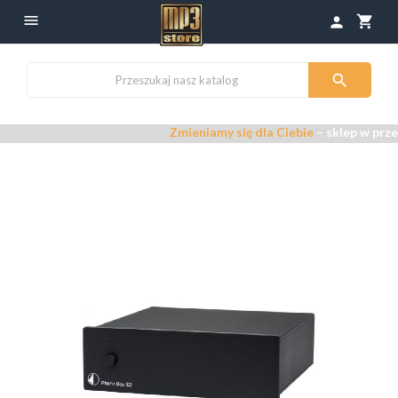

shopping_cart
person

Zmieniamy się dla Ciebie
– sklep w przebudow