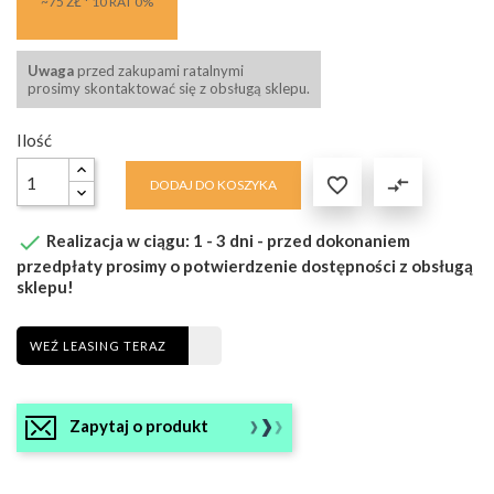
~75 ZŁ * 10 RAT 0%
Uwaga
przed zakupami ratalnymi
prosimy skontaktować się z obsługą sklepu.
Ilość

compare_arrows
DODAJ DO KOSZYKA

Realizacja w ciągu: 1 - 3 dni - przed dokonaniem
przedpłaty prosimy o potwierdzenie dostępności z obsługą
sklepu!
WEŹ LEASING TERAZ
Zapytaj o produkt