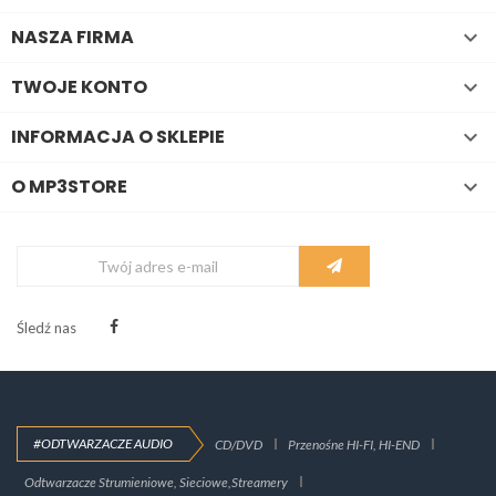
NASZA FIRMA

TWOJE KONTO

INFORMACJA O SKLEPIE

O MP3STORE

Śledź nas
#ODTWARZACZE AUDIO
CD/DVD
Przenośne HI-FI, HI-END
Odtwarzacze Strumieniowe, Sieciowe,Streamery