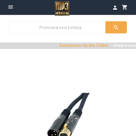

shopping_cart
person

Zmieniamy się dla Ciebie
– sklep w prze