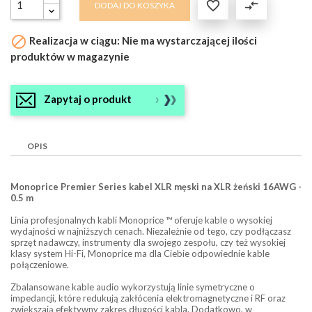

compare_arrows
DODAJ DO KOSZYKA

Realizacja w ciągu: Nie ma wystarczającej ilości
produktów w magazynie
Zapytaj o produkt
OPIS
Monoprice Premier Series kabel XLR męski na XLR żeński 16AWG -
0.5 m
Linia profesjonalnych kabli Monoprice ™ oferuje kable o wysokiej
wydajności w najniższych cenach. Niezależnie od tego, czy podłączasz
sprzęt nadawczy, instrumenty dla swojego zespołu, czy też wysokiej
klasy system Hi-Fi, Monoprice ma dla Ciebie odpowiednie kable
połączeniowe.
Zbalansowane kable audio wykorzystują linie symetryczne o
impedancji, które redukują zakłócenia elektromagnetyczne i RF oraz
zwiększają efektywny zakres długości kabla. Dodatkowo, w