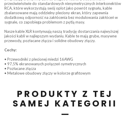
przeciwieństwie do standardowych niesymetrycznych interkonektów
RCA, które wykorzystują swój oplot jako powrót sygnału, kable
zbalansowane mają oddzielny pleciony ekran, który zapewnia
dodatkową odporność na zakłócenia bez modulowania zakłóceń w
sygnale, co zapobiega problemom z pętlą masy.
Nasze kable XLR kontynuują naszą tradycję dostarczania najwyższej
jakości kabli w najlepszym wydaniu. Kable te mają grube, masywne
przewody, pozłacane złącza i solidne obudowy złączy.
Cechy:
• Przewodniki z plecionej miedzi 16AWG
• 97,5% ekranowanych połączeń symetrycznych
• Pozłacane złącza
• Metalowe obudowy złączy w kolorze grafitowym
PRODUKTY Z TEJ
SAMEJ KATEGORII