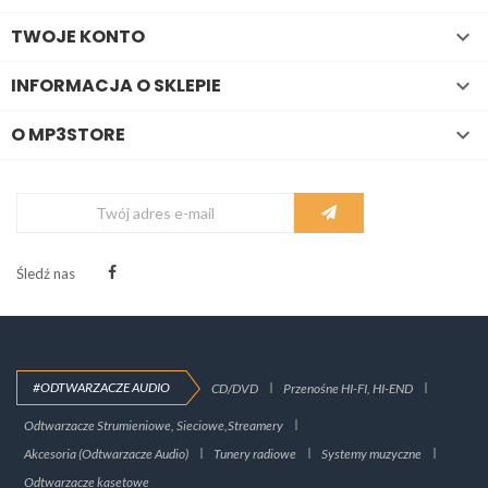
TWOJE KONTO

INFORMACJA O SKLEPIE

O MP3STORE

Śledź nas
#ODTWARZACZE AUDIO
CD/DVD
Przenośne HI-FI, HI-END
Odtwarzacze Strumieniowe, Sieciowe,Streamery
Akcesoria (Odtwarzacze Audio)
Tunery radiowe
Systemy muzyczne
Odtwarzacze kasetowe