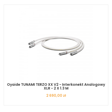
Oyaide TUNAMI TERZO XX V2 - Interkonekt Analogowy
XLR - 2 X 1.3 M
Cena
2 690,00 zł