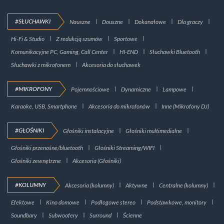
#SŁUCHAWKI
Nauszne
Douszne
Dokanałowe
Dla graczy
Hi-Fi & Studio
Z redukcją szumów
Sportowe
Komunikacyjne PC, Gaming, Call Center
HI-END
Słuchawki Bluetooth
Słuchawki z mikrofonem
Akcesoria do słuchawek
#MIKROFONY
Pojemnościowe
Dynamiczne
Lampowe
Karaoke, USB, Smartphone
Akcesoria do mikrofonów
Inne (Mikrofony DJ)
#GŁOŚNIKI
Głośniki instalacyjne
Głośniki multimedialne
Głośniki przenośne/bluetooth
Głośniki Streaming/WIFI
Głośniki zewnętrzne
Akcesoria (Głośniki)
#KOLUMNY
Akcesoria (kolumny)
Aktywne
Centralne (kolumny)
Efektowe
Kino domowe
Podłogowe stereo
Podstawkowe, monitory
Soundbary
Subwoofery
Surround
Ścienne