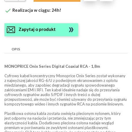

Realizacja w ciągu: 24h!
Zapytaj o produkt
OPIS
MONOPRICE Onix Series Digital Coaxial RCA - 1,8m
Cyfrowy kabel koncentryczny Monoprice Onix Series został wykonany
z najwyższej jakości RG-6/U z podwójnym ekranowaniem z oplotu
miedzianego, aby zapobiec degradacji sygnału spowodowanego
zakłóceniami EMI i RFI. Ten kabel idealnie nadaje się do przesyłania
cyfrowych sygnałów audio S/PDIF i innych treści o dużej
przepustowości, ale może być również używany do przesyłania sygnału
kompozytowego wideo i innych sygnałów RCA na poziomie liniowym.
Plastikowa osłona kabla została owinięta plecionym nylonem, który
jest odporny na nacięcia i przetarcia, nie zmniejszając przy tym
elastyczności kabla. Dodatkowo pleciona osłona nadaje wygląd
premium w porównaniu ze zwykłymi osłonami plastikowymi.