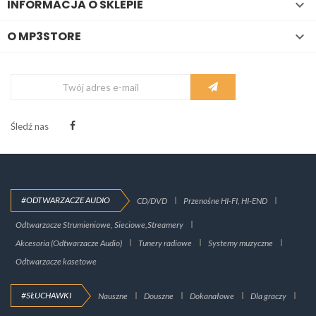
INFORMACJA O SKLEPIE

O MP3STORE

Śledź nas
#ODTWARZACZE AUDIO
CD/DVD
Przenośne HI-FI, HI-END
Odtwarzacze Strumieniowe, Sieciowe,Streamery
Akcesoria (Odtwarzacze Audio)
Tunery radiowe
Systemy muzyczne
Odtwarzacze kasetowe
#SŁUCHAWKI
Nauszne
Douszne
Dokanałowe
Dla graczy