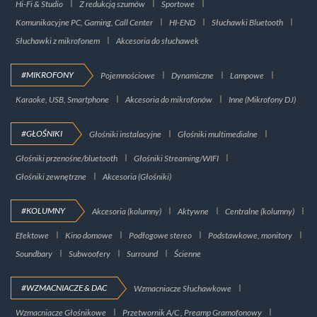
Hi-Fi & Studio
Z redukcją szumów
Sportowe
Komunikacyjne PC, Gaming, Call Center
HI-END
Słuchawki Bluetooth
Słuchawki z mikrofonem
Akcesoria do słuchawek
#MIKROFONY
Pojemnościowe
Dynamiczne
Lampowe
Karaoke, USB, Smartphone
Akcesoria do mikrofonów
Inne (Mikrofony DJ)
#GŁOŚNIKI
Głośniki instalacyjne
Głośniki multimedialne
Głośniki przenośne/bluetooth
Głośniki Streaming/WIFI
Głośniki zewnętrzne
Akcesoria (Głośniki)
#KOLUMNY
Akcesoria (kolumny)
Aktywne
Centralne (kolumny)
Efektowe
Kino domowe
Podłogowe stereo
Podstawkowe, monitory
Soundbary
Subwoofery
Surround
Ścienne
#WZMACNIACZE & DAC
Wzmacniacze Słuchawkowe
Wzmacniacze Głośnikowe
Przetwornik A/C , Preamp Gramofonowy