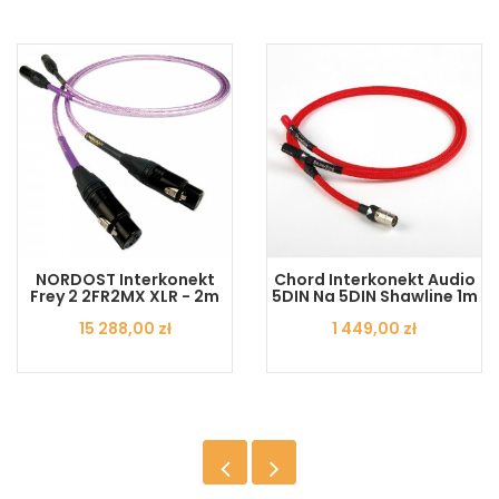
NORDOST Interkonekt
Chord Interkonekt Audio
Frey 2 2FR2MX XLR - 2m
5DIN Na 5DIN Shawline 1m
Cena
15 288,00 zł
Cena
1 449,00 zł