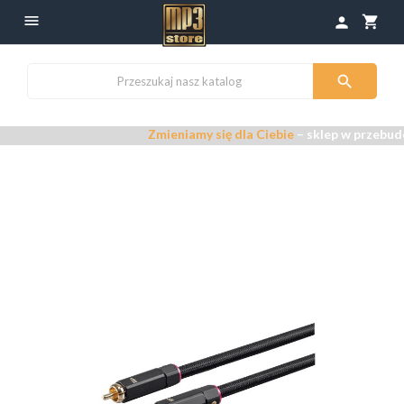

shopping_cart
person

Zmieniamy się dla Ciebie
– sklep w przebudo