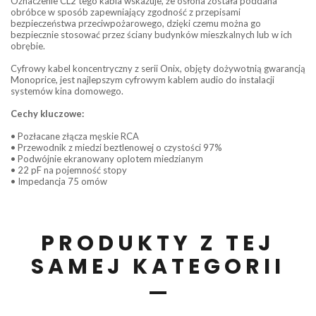
Oznaczenie CL2 tego kabla wskazuje, że osłona została poddana
obróbce w sposób zapewniający zgodność z przepisami
bezpieczeństwa przeciwpożarowego, dzięki czemu można go
bezpiecznie stosować przez ściany budynków mieszkalnych lub w ich
obrębie.
Cyfrowy kabel koncentryczny z serii Onix, objęty dożywotnią gwarancją
Monoprice, jest najlepszym cyfrowym kablem audio do instalacji
systemów kina domowego.
Cechy kluczowe:
• Pozłacane złącza męskie RCA
• Przewodnik z miedzi beztlenowej o czystości 97%
• Podwójnie ekranowany oplotem miedzianym
• 22 pF na pojemność stopy
• Impedancja 75 omów
PRODUKTY Z TEJ
SAMEJ KATEGORII