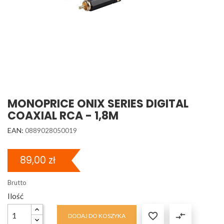
MONOPRICE ONIX SERIES DIGITAL
COAXIAL RCA - 1,8M
EAN:
0889028050019
89,00 zł
Brutto
Ilość

compare_arrows
DODAJ DO KOSZYKA