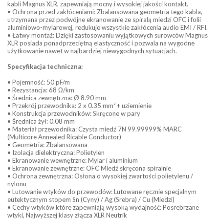
kabli Magnus XLR, zapewniają mocny i wysokiej jakości kontakt.
• Ochrona przed zakłóceniami: Zbalansowana geometria tego kabla,
utrzymana przez podwójne ekranowanie ze spiralą miedzi OFC i folii
aluminiowo-mylarowej, redukuje wszystkie zakłócenia audio EMI / RFI.
• Łatwy montaż: Dzięki zastosowaniu wyjątkowych surowców Magnus
XLR posiada ponadprzeciętną elastyczność i pozwala na wygodne
użytkowanie nawet w najbardziej niewygodnych sytuacjach.
Specyfikacja techniczna:
• Pojemność: 50 pF/m
• Rezystancja: 68 Ω/km
• Średnica zewnętrzna: Ø 8.90 mm
• Przekrój przewodnika: 2 x 0.35 mm² + uziemienie
• Konstrukcja przewodników: Skręcone w pary
• Średnica żył: 0.08 mm
• Materiał przewodnika: Czysta miedź 7N 99.99999% MARC
(Multicore Annealed Ricable Conductor)
• Geometria: Zbalansowana
• Izolacja dielektryczna: Polietylen
• Ekranowanie wewnętrzne: Mylar i aluminium
• Ekranowanie zewnętrzne: OFC Miedź skręcona spiralnie
• Ochrona zewnętrzna: Osłona o wysokiej zwartości polietylenu /
nylonu
• Lutowanie wtyków do przewodów: Lutowane ręcznie specjalnym
eutektycznym stopem Sn (Cyny) / Ag (Srebra) / Cu (Miedzi)
• Cechy wtyków które zapewniają wysoką wydajność: Posrebrzane
wtyki, Najwyższej klasy złącza XLR Neutrik