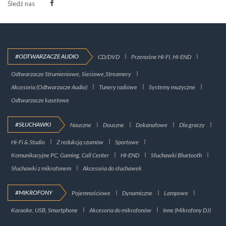
Śledź nas
#ODTWARZACZE AUDIO
CD/DVD
Przenośne HI-FI, HI-END
Odtwarzacze Strumieniowe, Sieciowe,Streamery
Akcesoria (Odtwarzacze Audio)
Tunery radiowe
Systemy muzyczne
Odtwarzacze kasetowe
#SŁUCHAWKI
Nauszne
Douszne
Dokanałowe
Dla graczy
Hi-Fi & Studio
Z redukcją szumów
Sportowe
Komunikacyjne PC, Gaming, Call Center
HI-END
Słuchawki Bluetooth
Słuchawki z mikrofonem
Akcesoria do słuchawek
#MIKROFONY
Pojemnościowe
Dynamiczne
Lampowe
Karaoke, USB, Smartphone
Akcesoria do mikrofonów
Inne (Mikrofony DJ)