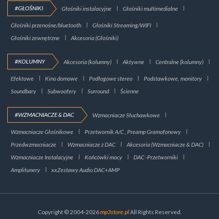
#GŁOŚNIKI
Głośniki instalacyjne
Głośniki multimedialne
Głośniki przenośne/bluetooth
Głośniki Streaming/WIFI
Głośniki zewnętrzne
Akcesoria (Głośniki)
#KOLUMNY
Akcesoria (kolumny)
Aktywne
Centralne (kolumny)
Efektowe
Kino domowe
Podłogowe stereo
Podstawkowe, monitory
Soundbary
Subwoofery
Surround
Ścienne
#WZMACNIACZE & DAC
Wzmacniacze Słuchawkowe
Wzmacniacze Głośnikowe
Przetwornik A/C , Preamp Gramofonowy
Przedwzmacniacze
Wzmacniacze z DAC
Akcesoria (Wzmacniacze & DAC)
Wzmacniacze Instalacyjne
Końcówki mocy
DAC -Przetworniki
Amplitunery
xxZestawy Audio DAC+AMP
Copyright © 2004-2026
mp3store.pl
All Rights Reserved.