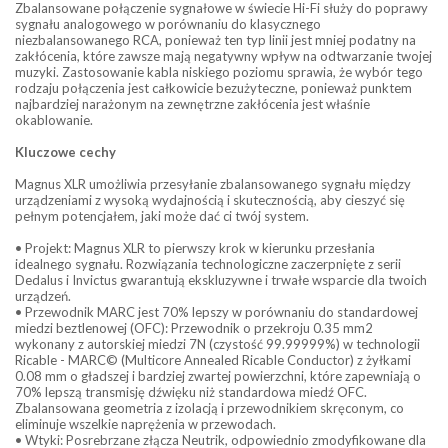
Zbalansowane połączenie sygnałowe w świecie Hi-Fi służy do poprawy
sygnału analogowego w porównaniu do klasycznego
niezbalansowanego RCA, ponieważ ten typ linii jest mniej podatny na
zakłócenia, które zawsze mają negatywny wpływ na odtwarzanie twojej
muzyki. Zastosowanie kabla niskiego poziomu sprawia, że wybór tego
rodzaju połączenia jest całkowicie bezużyteczne, ponieważ punktem
najbardziej narażonym na zewnętrzne zakłócenia jest właśnie
okablowanie.
Kluczowe cechy
Magnus XLR umożliwia przesyłanie zbalansowanego sygnału między
urządzeniami z wysoką wydajnością i skutecznością, aby cieszyć się
pełnym potencjałem, jaki może dać ci twój system.
• Projekt: Magnus XLR to pierwszy krok w kierunku przesłania
idealnego sygnału. Rozwiązania technologiczne zaczerpnięte z serii
Dedalus i Invictus gwarantują ekskluzywne i trwałe wsparcie dla twoich
urządzeń.
• Przewodnik MARC jest 70% lepszy w porównaniu do standardowej
miedzi beztlenowej (OFC): Przewodnik o przekroju 0.35 mm2
wykonany z autorskiej miedzi 7N (czystość 99.99999%) w technologii
Ricable - MARC© (Multicore Annealed Ricable Conductor) z żyłkami
0.08 mm o gładszej i bardziej zwartej powierzchni, które zapewniają o
70% lepszą transmisję dźwięku niż standardowa miedź OFC.
Zbalansowana geometria z izolacją i przewodnikiem skręconym, co
eliminuje wszelkie naprężenia w przewodach.
• Wtyki: Posrebrzane złącza Neutrik, odpowiednio zmodyfikowane dla