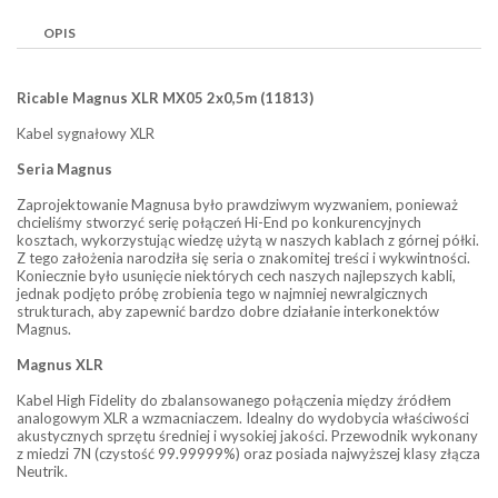
OPIS
Ricable Magnus XLR MX05 2x0,5m (11813)
Kabel sygnałowy XLR
Seria Magnus
Zaprojektowanie Magnusa było prawdziwym wyzwaniem, ponieważ
chcieliśmy stworzyć serię połączeń Hi-End po konkurencyjnych
kosztach, wykorzystując wiedzę użytą w naszych kablach z górnej półki.
Z tego założenia narodziła się seria o znakomitej treści i wykwintności.
Koniecznie było usunięcie niektórych cech naszych najlepszych kabli,
jednak podjęto próbę zrobienia tego w najmniej newralgicznych
strukturach, aby zapewnić bardzo dobre działanie interkonektów
Magnus.
Magnus XLR
Kabel High Fidelity do zbalansowanego połączenia między źródłem
analogowym XLR a wzmacniaczem. Idealny do wydobycia właściwości
akustycznych sprzętu średniej i wysokiej jakości. Przewodnik wykonany
z miedzi 7N (czystość 99.99999%) oraz posiada najwyższej klasy złącza
Neutrik.