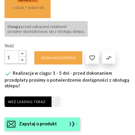
~114 ZŁ * 10 RAT 0%
Uwaga
przed zakupami ratalnymi
prosimy skontaktować się z obsługą sklepu.
Ilość

compare_arrows
DODAJ DO KOSZYKA

Realizacja w ciągu: 1 - 5 dni - przed dokonaniem
przedpłaty prosimy o potwierdzenie dostępności z obsługą
sklepu!
WEŹ LEASING TERAZ
Zapytaj o produkt