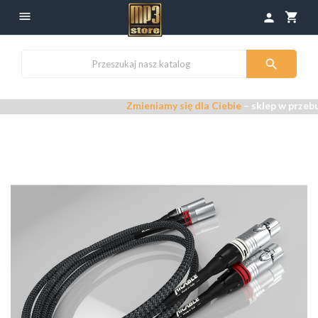

shopping_cart
person

Zmieniamy się dla Ciebie
– sklep w przebudowie