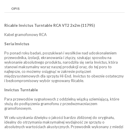
OPIS
Ricable Invictus Turntable RCA VT2 2x2m (11795)
Kabel gramofonowy RCA
Seria Invictus
Po ponad roku badań, poszukiwań i wysiłków nad udoskonaleniem
przewodnika, izolacji, ekranowania i złączy, szukając sposobu na
wykonanie absolutnego produktu, narodziła się seria Invictus, która
stanowi maksymalny wyraz naszej produkcji oraz, do tej pory to
najlepsze, co możemy osiągnąć w zakresie połączeń
międzysystemowych dla sprzętu Hi-End. Invictus to obecnie ostateczny
i bezkompromisowy wybór sygnowany Ricable.
Invictus Turntable
Para przewodów sygnałowych z oddzielną wiązką uziemiającą, które
służą do podłączenia gramofonu z przedwzmacniaczem
gramofonowym.
W celu uzyskania dźwięku o jakości bardzo zbliżonej do oryginału,
idealny do otrzymania maksymalnej wydajność ze sprzętu o
absolutnych wartościach akustycznych. Przewodnik wykonany z miedzi