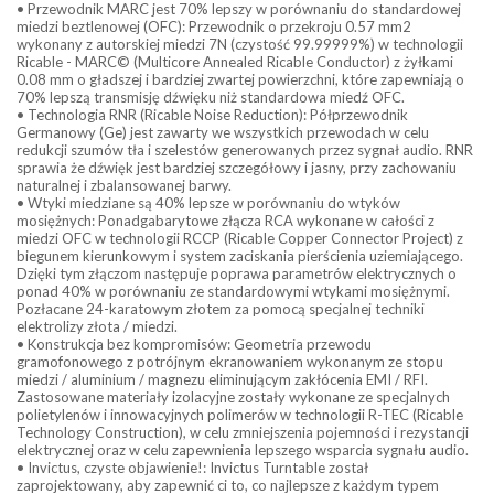
• Przewodnik MARC jest 70% lepszy w porównaniu do standardowej
miedzi beztlenowej (OFC): Przewodnik o przekroju 0.57 mm2
wykonany z autorskiej miedzi 7N (czystość 99.99999%) w technologii
Ricable - MARC© (Multicore Annealed Ricable Conductor) z żyłkami
0.08 mm o gładszej i bardziej zwartej powierzchni, które zapewniają o
70% lepszą transmisję dźwięku niż standardowa miedź OFC.
• Technologia RNR (Ricable Noise Reduction): Półprzewodnik
Germanowy (Ge) jest zawarty we wszystkich przewodach w celu
redukcji szumów tła i szelestów generowanych przez sygnał audio. RNR
sprawia że dźwięk jest bardziej szczegółowy i jasny, przy zachowaniu
naturalnej i zbalansowanej barwy.
• Wtyki miedziane są 40% lepsze w porównaniu do wtyków
mosiężnych: Ponadgabarytowe złącza RCA wykonane w całości z
miedzi OFC w technologii RCCP (Ricable Copper Connector Project) z
biegunem kierunkowym i system zaciskania pierścienia uziemiającego.
Dzięki tym złączom następuje poprawa parametrów elektrycznych o
ponad 40% w porównaniu ze standardowymi wtykami mosiężnymi.
Pozłacane 24-karatowym złotem za pomocą specjalnej techniki
elektrolizy złota / miedzi.
• Konstrukcja bez kompromisów: Geometria przewodu
gramofonowego z potrójnym ekranowaniem wykonanym ze stopu
miedzi / aluminium / magnezu eliminującym zakłócenia EMI / RFI.
Zastosowane materiały izolacyjne zostały wykonane ze specjalnych
polietylenów i innowacyjnych polimerów w technologii R-TEC (Ricable
Technology Construction), w celu zmniejszenia pojemności i rezystancji
elektrycznej oraz w celu zapewnienia lepszego wsparcia sygnału audio.
• Invictus, czyste objawienie!: Invictus Turntable został
zaprojektowany, aby zapewnić ci to, co najlepsze z każdym typem