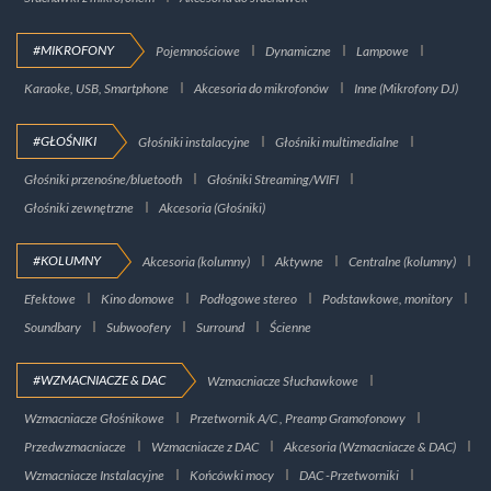
#MIKROFONY
Pojemnościowe
Dynamiczne
Lampowe
Karaoke, USB, Smartphone
Akcesoria do mikrofonów
Inne (Mikrofony DJ)
#GŁOŚNIKI
Głośniki instalacyjne
Głośniki multimedialne
Głośniki przenośne/bluetooth
Głośniki Streaming/WIFI
Głośniki zewnętrzne
Akcesoria (Głośniki)
#KOLUMNY
Akcesoria (kolumny)
Aktywne
Centralne (kolumny)
Efektowe
Kino domowe
Podłogowe stereo
Podstawkowe, monitory
Soundbary
Subwoofery
Surround
Ścienne
#WZMACNIACZE & DAC
Wzmacniacze Słuchawkowe
Wzmacniacze Głośnikowe
Przetwornik A/C , Preamp Gramofonowy
Przedwzmacniacze
Wzmacniacze z DAC
Akcesoria (Wzmacniacze & DAC)
Wzmacniacze Instalacyjne
Końcówki mocy
DAC -Przetworniki