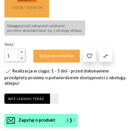
~333 ZŁ * 10 RAT 0%
Uwaga
przed zakupami ratalnymi
prosimy skontaktować się z obsługą sklepu.
Ilość

compare_arrows
DODAJ DO KOSZYKA

Realizacja w ciągu: 1 - 5 dni - przed dokonaniem
przedpłaty prosimy o potwierdzenie dostępności z obsługą
sklepu!
WEŹ LEASING TERAZ
Zapytaj o produkt