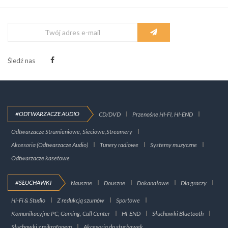
Śledź nas
#ODTWARZACZE AUDIO
CD/DVD
Przenośne HI-FI, HI-END
Odtwarzacze Strumieniowe, Sieciowe,Streamery
Akcesoria (Odtwarzacze Audio)
Tunery radiowe
Systemy muzyczne
Odtwarzacze kasetowe
#SŁUCHAWKI
Nauszne
Douszne
Dokanałowe
Dla graczy
Hi-Fi & Studio
Z redukcją szumów
Sportowe
Komunikacyjne PC, Gaming, Call Center
HI-END
Słuchawki Bluetooth
Słuchawki z mikrofonem
Akcesoria do słuchawek