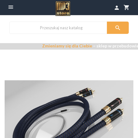

shopping_cart
person

Zmieniamy się dla Ciebie
– sklep w przebudowie –
P