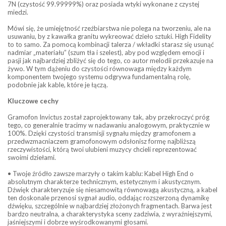
7N (czystość 99.99999%) oraz posiada wtyki wykonane z czystej
miedzi.
Mówi się, że umiejętność rzeźbiarstwa nie polega na tworzeniu, ale na
usuwaniu, by z kawałka granitu wykreować dzieło sztuki. High Fidelity
to to samo. Za pomocą kombinacji talerza / wkładki starasz się usunąć
nadmiar „materiału” (szum tła i szelest), aby pod względem emocji i
pasji jak najbardziej zbliżyć się do tego, co autor melodii przekazuje na
żywo. W tym dążeniu do czystości równowaga między każdym
komponentem twojego systemu odgrywa fundamentalną rolę,
podobnie jak kable, które je łączą.
Kluczowe cechy
Gramofon Invictus został zaprojektowany tak, aby przekroczyć próg
tego, co generalnie tracimy w nadawaniu analogowym, praktycznie w
100%. Dzięki czystości transmisji sygnału między gramofonem a
przedwzmacniaczem gramofonowym odsłonisz formę najbliższą
rzeczywistości, którą twoi ulubieni muzycy chcieli reprezentować
swoimi dziełami.
• Twoje źródło zawsze marzyły o takim kablu: Kabel High End o
absolutnym charakterze technicznym, estetycznym i akustycznym.
Dźwięk charakteryzuje się niesamowitą równowagą akustyczną, a kabel
ten doskonale przenosi sygnał audio, oddając rozszerzoną dynamikę
dźwięku, szczególnie w najbardziej złożonych fragmentach. Barwa jest
bardzo neutralna, a charakterystyka sceny zadziwia, z wyraźniejszymi,
jaśniejszymi i dobrze wyśrodkowanymi głosami.