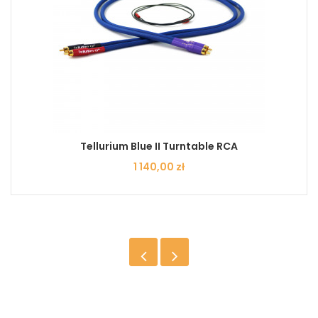
Tellurium Blue II Turntable RCA
Cena
1 140,00 zł