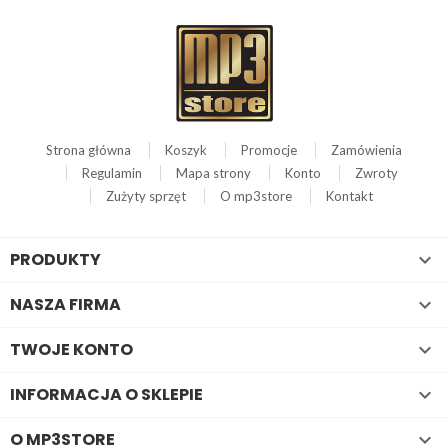
Strona główna
Koszyk
Promocje
Zamówienia
Regulamin
Mapa strony
Konto
Zwroty
Zużyty sprzęt
O mp3store
Kontakt
PRODUKTY

NASZA FIRMA

TWOJE KONTO

INFORMACJA O SKLEPIE

O MP3STORE
