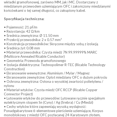
wkładki gramofonowej, zarówno MM, jak i MC. Dostarczany z
miedzianym przewodem uziemiającym OFC i zakończony miedzianymi
końcówkami o tej samej długości, co zakupiony kabel.
Specyfikacja techniczna:
• Pojemność: 21 pF/m
• Rezystancja: 42 Ω/km
• Średnica zewnętrzna: Ø 11.50 mm
• Przekrój przewodnika: 2 x 0.57 mm²
• Konstrukcja przewodników: Skręcone między sobą z izolacją
• Średnica żył: 0.08 mm
• Materiał przewodnika: Czysta miedź 7N 99.99999% MARC
(Multicore Annealed Ricable Conductor)
• Geometria: Przewodu gramofonowego
• Izolacja dielektryczna: Technopolimer R-TEC (Ricable Technology
Construction)
• Ekranowanie wewnętrzne: Aluminium / Mylar / Magnez
• Ekranowanie zewnętrzne: Oplot miedziany OFC o dużym pokryciu
• Ochrona zewnętrzna: Osłona o wysokiej zwartości polietylenu /
nylonu
• Materiał wtyków: Czysta miedź OFC RCCP (Ricable Copper
Connector Project)
• Lutowanie wtyków do przewodów: Lutowane ręcznie specjalnym
eutektycznym stopem Sn (Cyny) / Ag (Srebra) / Cu (Miedzi)
• Cechy wtyków które zapewniają wysoką wydajność:
Ponadgabarytowe 6-elementowe pierścienie uziemiające, Korpus
monoblokowy z miedzi OFC pozłacanej 24-Karatowym złotem,