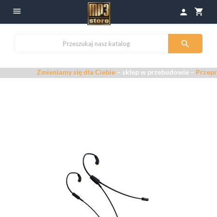

shopping_cart
person

Zmieniamy się dla Ciebie
– sklep w przebudowie –
Przepraszamy 