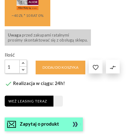
~40 ZŁ * 10 RAT 0%
Uwaga
przed zakupami ratalnymi
prosimy skontaktować się z obsługą sklepu.
Ilość

compare_arrows
DODAJ DO KOSZYKA

Realizacja w ciągu: 24h!
WEŹ LEASING TERAZ
Zapytaj o produkt