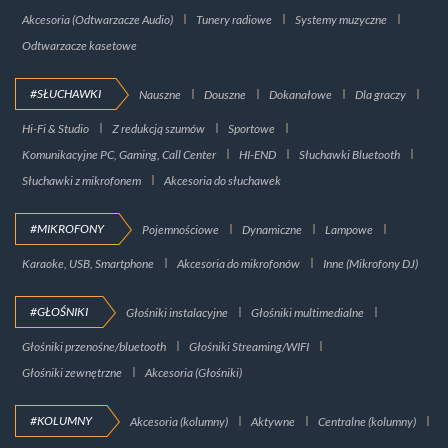
Akcesoria (Odtwarzacze Audio)
Tunery radiowe
Systemy muzyczne
Odtwarzacze kasetowe
#SŁUCHAWKI
Nauszne
Douszne
Dokanałowe
Dla graczy
Hi-Fi & Studio
Z redukcją szumów
Sportowe
Komunikacyjne PC, Gaming, Call Center
HI-END
Słuchawki Bluetooth
Słuchawki z mikrofonem
Akcesoria do słuchawek
#MIKROFONY
Pojemnościowe
Dynamiczne
Lampowe
Karaoke, USB, Smartphone
Akcesoria do mikrofonów
Inne (Mikrofony DJ)
#GŁOŚNIKI
Głośniki instalacyjne
Głośniki multimedialne
Głośniki przenośne/bluetooth
Głośniki Streaming/WIFI
Głośniki zewnętrzne
Akcesoria (Głośniki)
#KOLUMNY
Akcesoria (kolumny)
Aktywne
Centralne (kolumny)