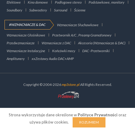
Efektowe
Kino domowe
Podłogowe stereo
Podstawkowe, monitory
Soundbary
Subwoofery
Surround
Ścienne
#WZMACNIACZE & DAC
Wzmacniacze Słuchawkowe
Wzmacniacze Głośnikowe
Przetwornik A/C , Preamp Gramofonowy
Przedwzmacniacze
Wzmacniacze z DAC
Akcesoria (Wzmacniacze & DAC)
Wzmacniacze Instalacyjne
Końcówki mocy
DAC -Przetworniki
Amplitunery
xxZestawy Audio DAC+AMP
Copyright © 2004-2026
mp3store.pl
All Rights Reserved.
Strona wykorzystuje dane określone w
Polityce Prywatności
oraz
używa plików cookies.
ROZUMIEM