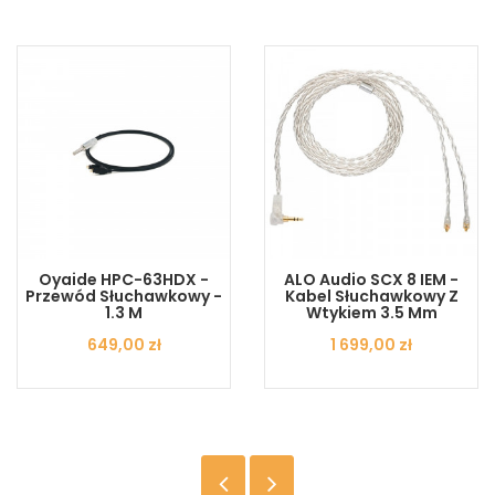
Oyaide HPC-63HDX -
ALO Audio SCX 8 IEM -
Przewód Słuchawkowy -
Kabel Słuchawkowy Z
1.3 M
Wtykiem 3.5 Mm
Cena
649,00 zł
Cena
1 699,00 zł