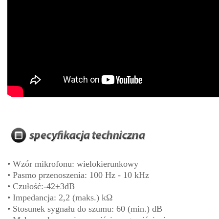
•
Wzór mikrofonu: wielokierunkowy
• Pasmo przenoszenia: 100 Hz - 10 kHz
• Czułość:-42±3dB
• Impedancja: 2,2 (maks.) kΩ
• Stosunek sygnału do szumu: 60 (min.) dB