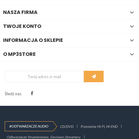
NASZA FIRMA

TWOJE KONTO

INFORMACJA O SKLEPIE

O MP3STORE

Śledź nas
#ODTWARZACZE AUDIO
CD/DVD
Przenośne HI-FI, HI-END
Odtwarzacze Strumieniowe, Sieciowe,Streamery