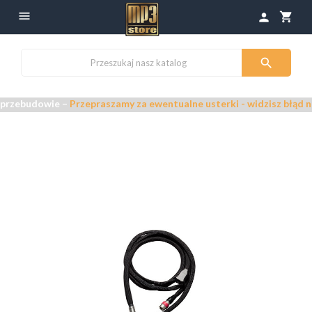

shopping_cart
person

przebudowie –
Przepraszamy za ewentualne usterki - widzisz błąd na 