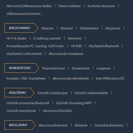
Akcesoria (Odtwarzacze Audio)
Tunery radiowe
Systemy muzyczne
Odtwarzacze kasetowe
#SŁUCHAWKI
Nauszne
Douszne
Dokanałowe
Dla graczy
Hi-Fi & Studio
Z redukcją szumów
Sportowe
Komunikacyjne PC, Gaming, Call Center
HI-END
Słuchawki Bluetooth
Słuchawki z mikrofonem
Akcesoria do słuchawek
#MIKROFONY
Pojemnościowe
Dynamiczne
Lampowe
Karaoke, USB, Smartphone
Akcesoria do mikrofonów
Inne (Mikrofony DJ)
#GŁOŚNIKI
Głośniki instalacyjne
Głośniki multimedialne
Głośniki przenośne/bluetooth
Głośniki Streaming/WIFI
Głośniki zewnętrzne
Akcesoria (Głośniki)
#KOLUMNY
Akcesoria (kolumny)
Aktywne
Centralne (kolumny)