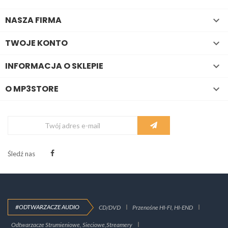
NASZA FIRMA

TWOJE KONTO

INFORMACJA O SKLEPIE

O MP3STORE

Śledź nas
#ODTWARZACZE AUDIO
CD/DVD
Przenośne HI-FI, HI-END
Odtwarzacze Strumieniowe, Sieciowe,Streamery