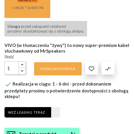
~140 ZŁ * 10 RAT 0%
Uwaga
przed zakupami ratalnymi
prosimy skontaktować się z obsługą sklepu.
VIVO (w tłumaczeniu "żywy") to nowy super-premium kabel
słuchawkowy od MrSpeakers
Ilość

compare_arrows
DODAJ DO KOSZYKA

Realizacja w ciągu: 1 - 6 dni - przed dokonaniem
przedpłaty prosimy o potwierdzenie dostępności z obsługą
sklepu!
WEŹ LEASING TERAZ
Zapytaj o produkt