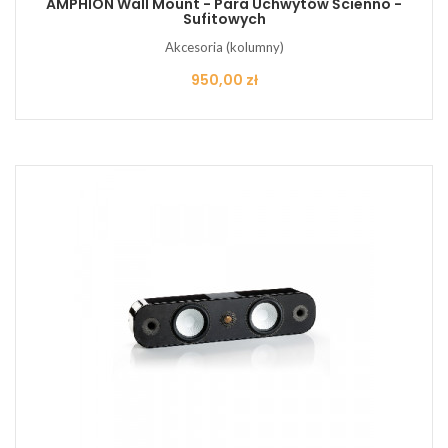
AMPHION Wall Mount - Para Uchwytów Ścienno -
Sufitowych
Akcesoria (kolumny)
Cena
950,00 zł