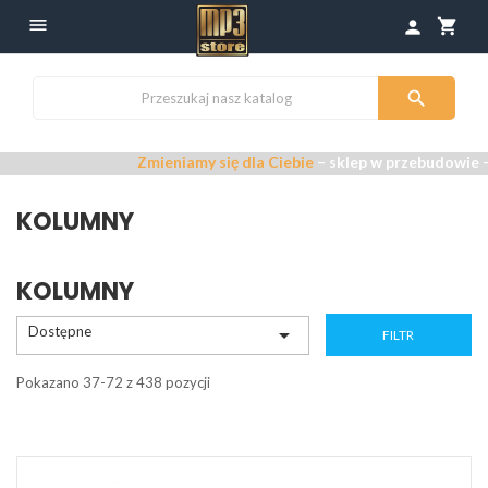

shopping_cart
person

Zmieniamy się dla Ciebie
– sklep w przebudowie –
Przepra
KOLUMNY
KOLUMNY
Dostępne

FILTR
Pokazano 37-72 z 438 pozycji