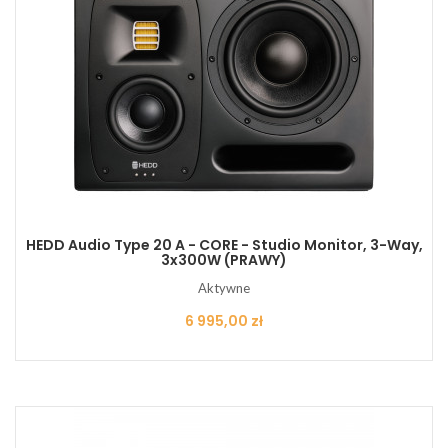
HEDD Audio Type 20 A - CORE - Studio Monitor, 3-Way,
3x300W (PRAWY)
Aktywne
Cena
6 995,00 zł