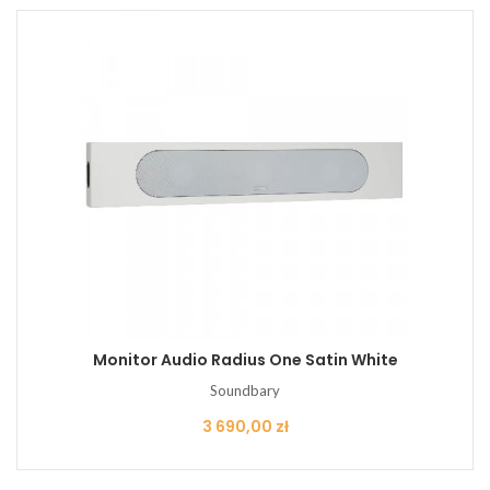
Monitor Audio Radius One Satin White
Soundbary
Cena
3 690,00 zł