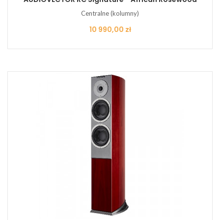
Centralne (kolumny)
Cena
10 990,00 zł