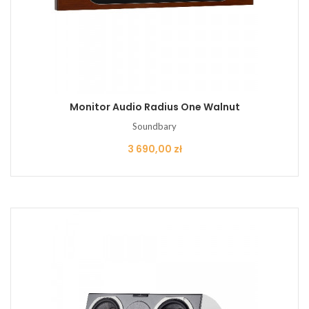
Monitor Audio Radius One Walnut
Soundbary
Cena
3 690,00 zł