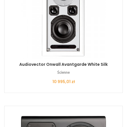
Audiovector Onwall Avantgarde White Silk
Ścienne
Cena
10 995,01 zł