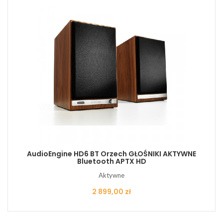
AudioEngine HD6 BT Orzech GŁOŚNIKI AKTYWNE
Bluetooth APTX HD
Aktywne
Cena
2 899,00 zł