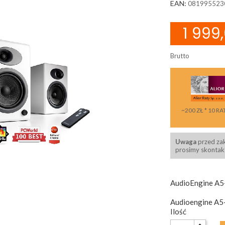
EAN:
081995523
1 999,
Brutto
~200 ZŁ * 10 RA
Uwaga
przed za
prosimy skontakt
AudioEngine A5
Audioengine A5+
Ilość