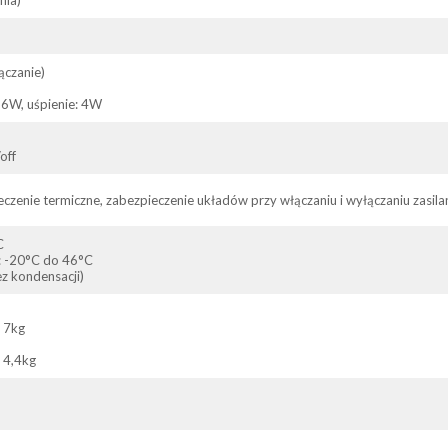
ączanie)
 6W, uśpienie: 4W
off
czenie termiczne, zabezpieczenie układów przy włączaniu i wyłączaniu zasila
C
: -20°C do 46°C
z kondensacji)
 7kg
 4,4kg