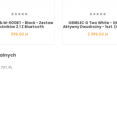
b M-600BT - Black - Zestaw
GENELEC G Two White - Gł
ośników 2.1 Z Bluetooth
Aktywny Dwudrożny - 1szt.
Cena
399,00 zł
Cena
2 399,00 zł
alnych
-797, PL