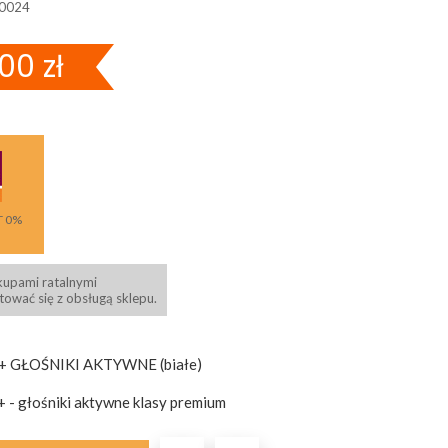
0024
00 zł
T 0%
kupami ratalnymi
ować się z obsługą sklepu.
+ GŁOŚNIKI AKTYWNE (białe)
 - głośniki aktywne klasy premium