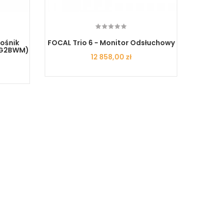
ośnik
FOCAL Trio 6 - Monitor Odsłuchowy
Audio
 (G2BWM)
Cena
12 858,00 zł