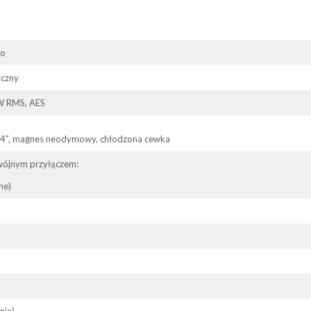
eo
yczny
W RMS, AES
4", magnes neodymowy, chłodzona cewka
wójnym przyłączem:
ne)
nia)