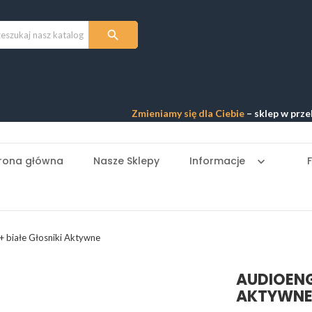

Zmieniamy się dla Ciebie
– sklep w przebudow
rona główna
Nasze Sklepy
Informacje
keyboard_arrow_down
 białe Głosniki Aktywne
AUDIOENG
AKTYWN