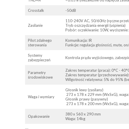
Crosstalk
-50dB
110-240V AC, 50/60Hz (ręczne przeł
Zasilanie
Tryb oszczędzania energii (uśpienia)
Pobór: oczekiwanie: 10W, wyciszenie:
Pilot zdalnego
Komunikacja: IR
sterowania
Funkcje: regulacja głośności, mute, on/
Systemy
Kontrola prądu wyjściowego, zabezpie
zabezpieczeń
Zakres temperatur (praca): 0°C - 40°
Parametry
Zakres temperatur (przechowywanie)
środowiskowe
Wilgotność relatywna: 5% do 95% (be
Głosnik lewy (zasilany)
273 x 178 x 229 mm (WxSxG), waga:
Waga i wymiary
Głosnik prawy (pasywny)
273 x 178 x 200 mm (WxSxG), waga:
380 x 560 x 290 mm
Opakowanie
Waga: 14kg