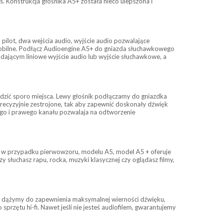
. Konstrukcja głośnika A5+ została nieco ulepszona i
pilot, dwa wejścia audio, wyjście audio pozwalające
 mobilne. Podłącz Audioengine A5+ do gniazda słuchawkowego
adającym liniowe wyjście audio lub wyjście słuchawkowe, a
ędzić sporo miejsca. Lewy głośnik podłączamy do gniazdka
ecyzyjnie zestrojone, tak aby zapewnić doskonały dźwięk
ego i prawego kanału pozwalaja na odtworzenie
 w przypadku pierwowzoru, modelu A5, model A5 + oferuje
łuchasz rapu, rocka, muzyki klasycznej czy oglądasz filmy,
le dążymy do zapewnienia maksymalnej wierności dźwięku,
rzętu hi-fi. Nawet jeśli nie jesteś audiofilem, gwarantujemy