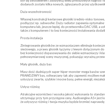
był się bestsellerem i zdobywcą wielu prestiżowych nagród i 
dodanych zostało kilka nowych, zgłaszanych przez użytkownik
Duża wszechstronność
Własnej konstrukcji kevlarowe głośniki średnio-nisko tonowe,
podłączyć np. subwoofer. Duży radiator zapewnia optymalne w
komputera lub, jeszcze lepiej, do przetwornika DAC USB, a us
także z komputerem i to bez konieczności instalowania doda
Prosta instalacja
Zintegrowanie głośników ze wzmacniaczem eliminuje konieczno
sieciowego, a prawy głośnik łączymy z lewym dołączonym do 
bez konieczności dopasowywania do siebie wzmacniaczy i klas
pełnowymiarowej sceny muzycznej, pokazując wyraźną przew
Mały głośnik, duży bas
Masz dość dudniących super-hiper-monster-mega basów szer
PRAWDZIWY bas, odtwarzany tak aby zapewnić możliwe maksymal
usłyszysz zwarte, szybkie i mocne basy, pełne energii, niezal
Usłysz różnicę
Atrakcyjne wzornictwo i wysoka jakość wykonania to standar
utrzymując przy tym przystępne ceny. Audioengine A5+ jest ko
że usłyszysz różnicę i twoja muzyka będzie brzmieć naprawdę 