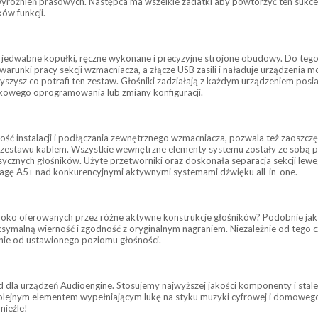
wyróżnień prasowych. Następca ma wszelkie zadatki aby powtórzyć ten sukces
ów funkcji.
 jedwabne kopułki, ręczne wykonane i precyzyjne strojone obudowy. Do tego 
arunki pracy sekcji wzmacniacza, a złącze USB zasili i naładuje urządzenia
łyszysz co potrafi ten zestaw. Głośniki zadziałają z każdym urządzeniem posi
tkowego oprogramowania lub zmiany konfiguracji.
ść instalacji i podłączania zewnętrznego wzmacniacza, pozwala też zaoszcz
zestawu kablem. Wszystkie wewnętrzne elementy systemu zostały ze sobą pr
ycznych głośników. Użyte przetworniki oraz doskonała separacja sekcji lew
agę A5+ nad konkurencyjnymi aktywnymi systemami dźwięku all-in-one.
oko oferowanych przez różne aktywne konstrukcje głośników? Podobnie jak
ną wierność i zgodność z oryginalnym nagraniem. Niezależnie od tego czy s
eżnie od ustawionego poziomu głośności.
d dla urządzeń Audioengine. Stosujemy najwyższej jakości komponenty i sta
lejnym elementem wypełniającym lukę na styku muzyki cyfrowej i domowego sp
nieźle!