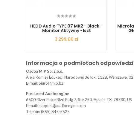
nitor
HEDD Audio TYPE 07 MK2 - Black -
Microla
- 1szt.
Monitor Aktywny -1szt
Gł
Cena
3 299,00 zł
Informacja o podmiotach odpowiedzi
Osoba
MIP Sp. z.o.o.
Aleja Komisji Edukacji Narodowej 36 lok. 112B, Warszawa, 02
E-mail: biuro@mip.bz
Producent
Audioengine
6500 River Place Blvd Bldg 7, Ste 250, Austin, TX, 78730, US
E-mail: support@audioengine.com
Telefon: (855) 845-5525