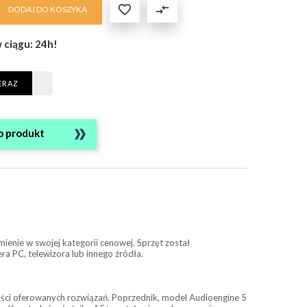

compare_arrows
DODAJ DO KOSZYKA
 ciągu: 24h!
ERAZ
o produkt
enie w swojej kategorii cenowej. Sprzęt został
a PC, telewizora lub innego źródła.
ności oferowanych rozwiązań. Poprzednik, model Audioengine 5