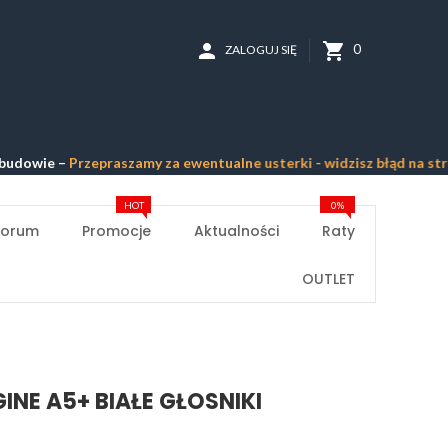
person
shopping_cart
0
ZALOGUJ SIĘ
ie –
Przepraszamy za ewentualne usterki - widzisz błąd na stronie? 
HOT
0%
Forum
Promocje
Aktualności
Raty
OUTLET
INE A5+ BIAŁE GŁOSNIKI
E