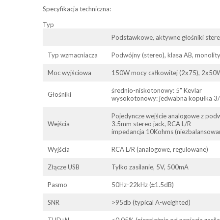
Specyfikacja techniczna:
Typ
Podstawkowe, aktywne głośniki ster
Typ wzmacniacza
Podwójny (stereo), klasa AB, monolit
Moc wyjściowa
150W mocy całkowitej (2x75), 2x50
średnio-niskotonowy: 5" Kevlar
Głośniki
wysokotonowy: jedwabna kopułka 3/
Pojedyncze wejście analogowe z pod
Wejścia
3.5mm stereo jack, RCA L/R
impedancja 10Kohms (niezbalansowa
Wyjścia
RCA L/R (analogowe, regulowane)
Złącze USB
Tylko zasilanie, 5V, 500mA
Pasmo
50Hz-22kHz (±1.5dB)
SNR
>95db (typical A-weighted)
THD+N
<0.05% (niezależnie od napięcia zasila