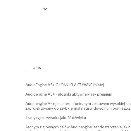

OPIS
AudioEngine A5+ GŁOŚNIKI AKTYWNE (białe)
Audioengine A5+ - głośniki aktywne klasy premium
Audioengine A5+ jest stereofonicznym zestawem wysokiej klas
zaprojektowany do szybkiej instalacji w dowolnym pomieszcze
Tradycyjnie wysoka jakość dźwięku
Jednym z głównych celów Audioengine jest dostarczanie jak n