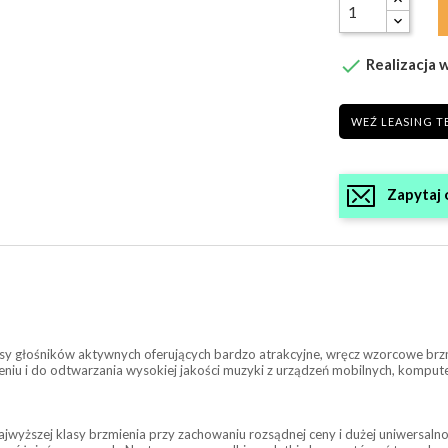

Realizacja w
WEŹ LEASING T
Zapytaj 
y głośników aktywnych oferujących bardzo atrakcyjne, wręcz wzorcowe brzmi
niu i do odtwarzania wysokiej jakości muzyki z urządzeń mobilnych, komputer
ajwyższej klasy brzmienia przy zachowaniu rozsądnej ceny i dużej uniwersal