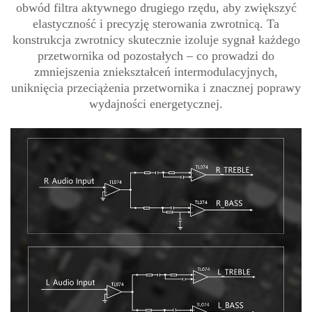
obwód filtra aktywnego drugiego rzędu, aby zwiększyć
elastyczność i precyzję sterowania zwrotnicą. Ta
konstrukcja zwrotnicy skutecznie izoluje sygnał każdego
przetwornika od pozostałych – co prowadzi do
zmniejszenia zniekształceń intermodulacyjnych,
uniknięcia przeciążenia przetwornika i znacznej poprawy
wydajności energetycznej.