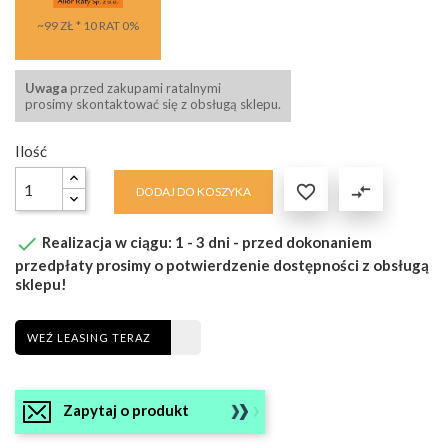
~99 ZŁ * 10 RAT 0%
Uwaga
przed zakupami ratalnymi
prosimy skontaktować się z obsługą sklepu.
Ilość

compare_arrows
DODAJ DO KOSZYKA

Realizacja w ciągu: 1 - 3 dni - przed dokonaniem
przedpłaty prosimy o potwierdzenie dostępności z obsługą
sklepu!
WEŹ LEASING TERAZ
Zapytaj o produkt