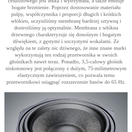
celulozowego jest lekka i wytrzymała, a także emituje
bogate brzmienie. Poprzez dostosowanie materiału
pulpy, współczynnika i proporcji długich i krótkich
włókien, uczyniliśmy membranę bardziej sztywną i
dostroiliśmy ją optymalnie. Membrana z włókna
drzewnego charakteryzuje się donośnym i bogatym
dźwiękiem, z gęstymi i soczystymi wokalami. Ze
względu na te zalety nic dziwnego, że inne znane marki
wykorzystują ten rodzaj przetwornika w swoich
głośnikach nawet teraz. Ponadto, 3,5-calowy głośnik
niskotonowy jest połączony z dużym, 75-milimetrowym
elastycznym zawieszeniem, co pozwala temu
przetwornikowi osiągnąć rozszerzenie basów do 65 Hz.