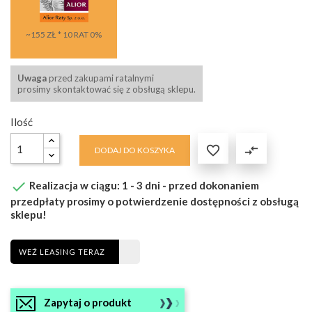
~155 ZŁ * 10 RAT 0%
Uwaga
przed zakupami ratalnymi
prosimy skontaktować się z obsługą sklepu.
Ilość

compare_arrows
DODAJ DO KOSZYKA

Realizacja w ciągu: 1 - 3 dni - przed dokonaniem
przedpłaty prosimy o potwierdzenie dostępności z obsługą
sklepu!
WEŹ LEASING TERAZ
Zapytaj o produkt