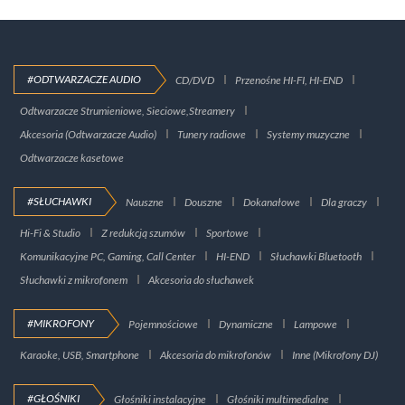
#ODTWARZACZE AUDIO
CD/DVD
Przenośne HI-FI, HI-END
Odtwarzacze Strumieniowe, Sieciowe,Streamery
Akcesoria (Odtwarzacze Audio)
Tunery radiowe
Systemy muzyczne
Odtwarzacze kasetowe
#SŁUCHAWKI
Nauszne
Douszne
Dokanałowe
Dla graczy
Hi-Fi & Studio
Z redukcją szumów
Sportowe
Komunikacyjne PC, Gaming, Call Center
HI-END
Słuchawki Bluetooth
Słuchawki z mikrofonem
Akcesoria do słuchawek
#MIKROFONY
Pojemnościowe
Dynamiczne
Lampowe
Karaoke, USB, Smartphone
Akcesoria do mikrofonów
Inne (Mikrofony DJ)
#GŁOŚNIKI
Głośniki instalacyjne
Głośniki multimedialne