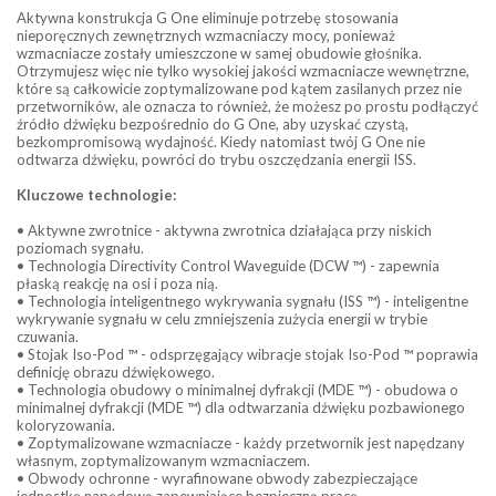
Aktywna konstrukcja G One eliminuje potrzebę stosowania
nieporęcznych zewnętrznych wzmacniaczy mocy, ponieważ
wzmacniacze zostały umieszczone w samej obudowie głośnika.
Otrzymujesz więc nie tylko wysokiej jakości wzmacniacze wewnętrzne,
które są całkowicie zoptymalizowane pod kątem zasilanych przez nie
przetworników, ale oznacza to również, że możesz po prostu podłączyć
źródło dźwięku bezpośrednio do G One, aby uzyskać czystą,
bezkompromisową wydajność. Kiedy natomiast twój G One nie
odtwarza dźwięku, powróci do trybu oszczędzania energii ISS.
Kluczowe technologie:
• Aktywne zwrotnice - aktywna zwrotnica działająca przy niskich
poziomach sygnału.
• Technologia Directivity Control Waveguide (DCW ™) - zapewnia
płaską reakcję na osi i poza nią.
• Technologia inteligentnego wykrywania sygnału (ISS ™) - inteligentne
wykrywanie sygnału w celu zmniejszenia zużycia energii w trybie
czuwania.
• Stojak Iso-Pod ™ - odsprzęgający wibracje stojak Iso-Pod ™ poprawia
definicję obrazu dźwiękowego.
• Technologia obudowy o minimalnej dyfrakcji (MDE ™) - obudowa o
minimalnej dyfrakcji (MDE ™) dla odtwarzania dźwięku pozbawionego
koloryzowania.
• Zoptymalizowane wzmacniacze - każdy przetwornik jest napędzany
własnym, zoptymalizowanym wzmacniaczem.
• Obwody ochronne - wyrafinowane obwody zabezpieczające
jednostkę napędową zapewniające bezpieczną pracę.