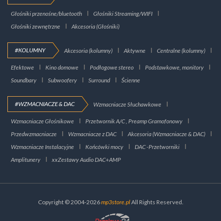
Głośniki przenośne/bluetooth
Głośniki Streaming/WIFI
Głośniki zewnętrzne
Akcesoria (Głośniki)
#KOLUMNY
Akcesoria (kolumny)
Aktywne
Centralne (kolumny)
Efektowe
Kino domowe
Podłogowe stereo
Podstawkowe, monitory
Soundbary
Subwoofery
Surround
Ścienne
#WZMACNIACZE & DAC
Wzmacniacze Słuchawkowe
Wzmacniacze Głośnikowe
Przetwornik A/C , Preamp Gramofonowy
Przedwzmacniacze
Wzmacniacze z DAC
Akcesoria (Wzmacniacze & DAC)
Wzmacniacze Instalacyjne
Końcówki mocy
DAC -Przetworniki
Amplitunery
xxZestawy Audio DAC+AMP
Copyright © 2004-2026
mp3store.pl
All Rights Reserved.