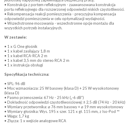
• Konstrukcja z portem refleksyjnym - zaawansowana konstrukcja
portu refleksyjnego dla rozszerzonej odpowiedzi niskich częstotliwości.
• Rekompensacja reakcji pomieszczenia - precyzyjna kompensacja
odpowiedzi pomieszczenia w celu optymalizacji wydajności.
• Wszechstronne mocowania - wszechstronne opcje montażu dla
wszystkich potrzeb instalacyjnych.
W zestawie:
• 1 x G One głośnik
• 1 x kabel zasilający 1,8 m
• 1 x kabel RCA-RCA 2 m
• 1 x kabel 3,5 mm do stereo RCA 2 m
• 1 x instrukcja obsługi
Specyfikacja techniczna:
• SPL: 96 dB
• Moc wzmacniacza: 25 W basowy (klasa D) + 25 W wysokotonowy
(klasa D)
• Pasmo przenoszenia: 67 Hz - 25 kHz („-6 dB”)
• Dokładność odpowiedzi częstotliwościowej: ± 2,5 dB (74 Hz - 20 kHz)
• Wymiary przetwornika: ⌀ 76 mm basowy + ⌀ 19 mm wysokotonowy
• Wymiary głośnika: Wys. 195 x szer. 121 x gł. 115 mm, z Iso-Pod ™
• Waga: 1,7 kg
• Złącza: 1 x wejście analogowe RCA