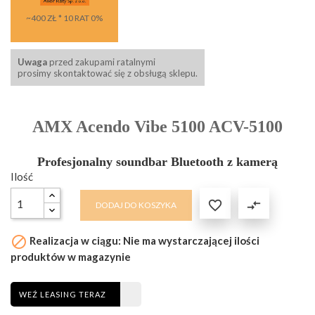
~400 ZŁ * 10 RAT 0%
Uwaga
przed zakupami ratalnymi
prosimy skontaktować się z obsługą sklepu.
AMX Acendo Vibe 5100 ACV-5100
Profesjonalny soundbar Bluetooth z kamerą
Ilość

compare_arrows
DODAJ DO KOSZYKA

Realizacja w ciągu: Nie ma wystarczającej ilości
produktów w magazynie
WEŹ LEASING TERAZ