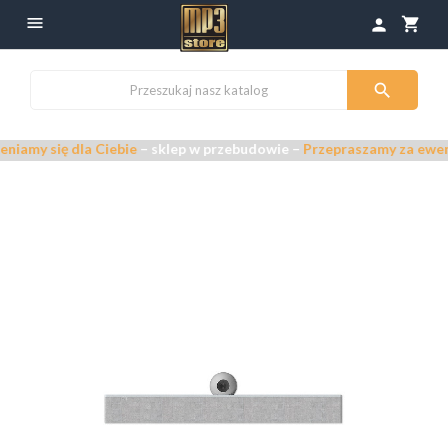

shopping_cart
person

się dla Ciebie
– sklep w przebudowie –
Przepraszamy za ewentualne u