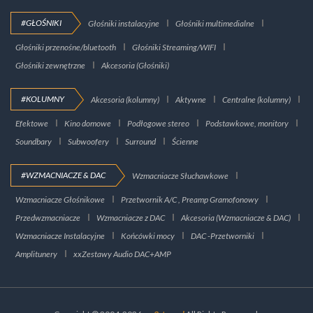
#GŁOŚNIKI
Głośniki instalacyjne
Głośniki multimedialne
Głośniki przenośne/bluetooth
Głośniki Streaming/WIFI
Głośniki zewnętrzne
Akcesoria (Głośniki)
#KOLUMNY
Akcesoria (kolumny)
Aktywne
Centralne (kolumny)
Efektowe
Kino domowe
Podłogowe stereo
Podstawkowe, monitory
Soundbary
Subwoofery
Surround
Ścienne
#WZMACNIACZE & DAC
Wzmacniacze Słuchawkowe
Wzmacniacze Głośnikowe
Przetwornik A/C , Preamp Gramofonowy
Przedwzmacniacze
Wzmacniacze z DAC
Akcesoria (Wzmacniacze & DAC)
Wzmacniacze Instalacyjne
Końcówki mocy
DAC -Przetworniki
Amplitunery
xxZestawy Audio DAC+AMP