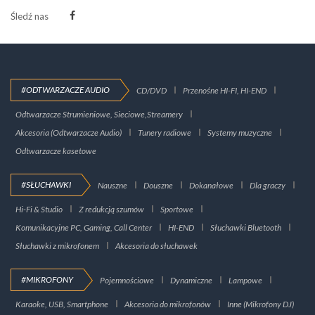
Śledź nas
#ODTWARZACZE AUDIO
CD/DVD
Przenośne HI-FI, HI-END
Odtwarzacze Strumieniowe, Sieciowe,Streamery
Akcesoria (Odtwarzacze Audio)
Tunery radiowe
Systemy muzyczne
Odtwarzacze kasetowe
#SŁUCHAWKI
Nauszne
Douszne
Dokanałowe
Dla graczy
Hi-Fi & Studio
Z redukcją szumów
Sportowe
Komunikacyjne PC, Gaming, Call Center
HI-END
Słuchawki Bluetooth
Słuchawki z mikrofonem
Akcesoria do słuchawek
#MIKROFONY
Pojemnościowe
Dynamiczne
Lampowe
Karaoke, USB, Smartphone
Akcesoria do mikrofonów
Inne (Mikrofony DJ)