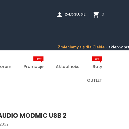
person
shopping_cart
0
ZALOGUJ SIĘ
Zmieniamy się dla Ciebie
– sklep w przebudowi
HOT
0%
Forum
Promocje
Aktualności
Raty
OUTLET
AUDIO MODMIC USB 2
2352