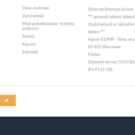
Dane osobowe
Sklep mp3store.pl on-line
Zamówienia
*** sprawdź adresy sklep
Moje pokwitowania - korekty
stacjonarnych w zakładce 
płatności
sklepy ***
Adresy
Hajoty 61/MIP - Sklep on-l
Kupony
01-821 Warszawa
Schowek
Polska
Zadzwoń do nas:
515101
(Pn-Pt 11-18)