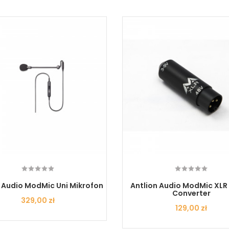
n Audio ModMic Uni Mikrofon
Antlion Audio ModMic XLR
Converter
Cena
329,00 zł
Cena
129,00 zł