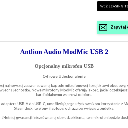
WEŹ LEASING T
Zapytaj 
Antlion Audio ModMic USB 2
Opcjonalny mikrofon USB
Cyfrowe Udoskonalenie
naszej najnowszej zaawansowanej kapsule mikrofonowej i projektowi obudowy,
w jedną jednostkę. Nowe mikrofony ModMic oferują jakość, jakiej oczekujesz
kardioidalnemu wzorowi odbioru.
u adaptera USB-A do USB-C, umożliwiającego użytkownikom korzystanie z Mo
Steamdeck, telefony i laptopy, od razu po wyjęciu z pudełka.
y 2-letniej gwarancji i niezrównanej obsłudze klienta, ten mikrofon będzie dost