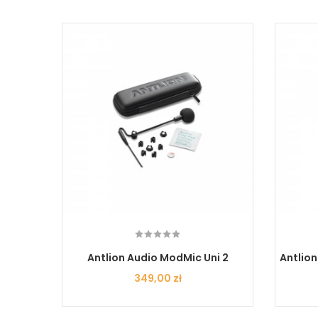
rofon
Antlion Audio ModMic Uni 2
Antlio
Cena
349,00 zł