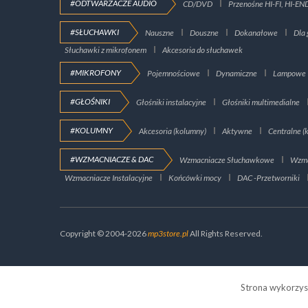
#ODTWARZACZE AUDIO
CD/DVD
Przenośne HI-FI, HI-EN
#SŁUCHAWKI
Nauszne
Douszne
Dokanałowe
Dla 
Słuchawki z mikrofonem
Akcesoria do słuchawek
#MIKROFONY
Pojemnościowe
Dynamiczne
Lampowe
#GŁOŚNIKI
Głośniki instalacyjne
Głośniki multimedialne
#KOLUMNY
Akcesoria (kolumny)
Aktywne
Centralne (
#WZMACNIACZE & DAC
Wzmacniacze Słuchawkowe
Wzma
Wzmacniacze Instalacyjne
Końcówki mocy
DAC -Przetworniki
Copyright © 2004-2026
mp3store.pl
All Rights Reserved.
Strona wykorzys