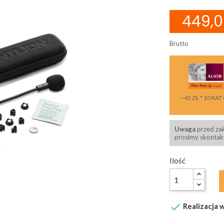
449,0
Brutto
~45 ZŁ * 10 RAT
Uwaga
przed za
prosimy skontakt
Ilość

Realizacja w