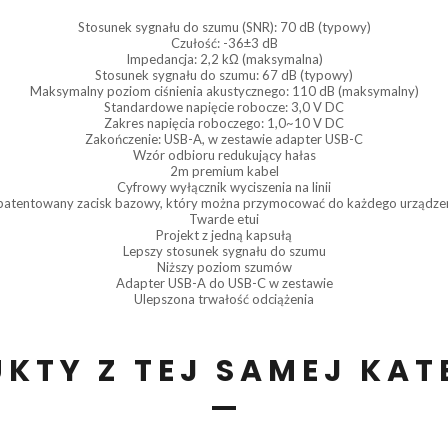
Stosunek sygnału do szumu (SNR): 70 dB (typowy)
Czułość: -36±3 dB
Impedancja: 2,2 kΩ (maksymalna)
Stosunek sygnału do szumu: 67 dB (typowy)
Maksymalny poziom ciśnienia akustycznego: 110 dB (maksymalny)
Standardowe napięcie robocze: 3,0 V DC
Zakres napięcia roboczego: 1,0~10 V DC
Zakończenie: USB-A, w zestawie adapter USB-C
Wzór odbioru redukujący hałas
2m premium kabel
Cyfrowy wyłącznik wyciszenia na linii
atentowany zacisk bazowy, który można przymocować do każdego urządze
Twarde etui
Projekt z jedną kapsułą
Lepszy stosunek sygnału do szumu
Niższy poziom szumów
Adapter USB-A do USB-C w zestawie
Ulepszona trwałość odciążenia
KTY Z TEJ SAMEJ KAT