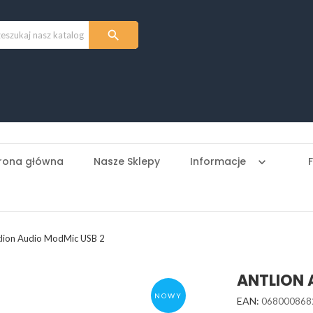

rona główna
Nasze Sklepy
Informacje
keyboard_arrow_down
lion Audio ModMic USB 2
ANTLION 
NOWY
EAN:
068000868