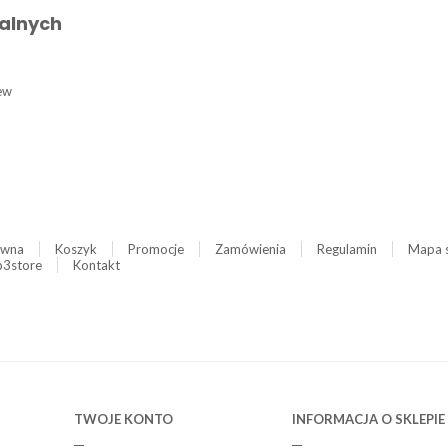
alnych
ew
ówna
Koszyk
Promocje
Zamówienia
Regulamin
Mapa 
3store
Kontakt
TWOJE KONTO
INFORMACJA O SKLEPIE