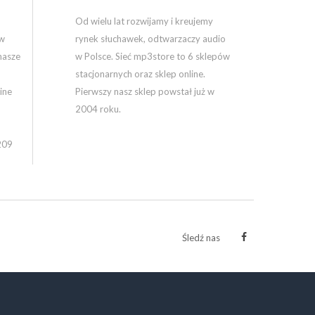
Od wielu lat rozwijamy i kreujemy
ów
rynek słuchawek, odtwarzaczy audio
nasze
w Polsce. Sieć mp3store to 6 sklepów
stacjonarnych oraz sklep online.
ine
Pierwszy nasz sklep powstał już w
2004 roku.
209
Śledź nas