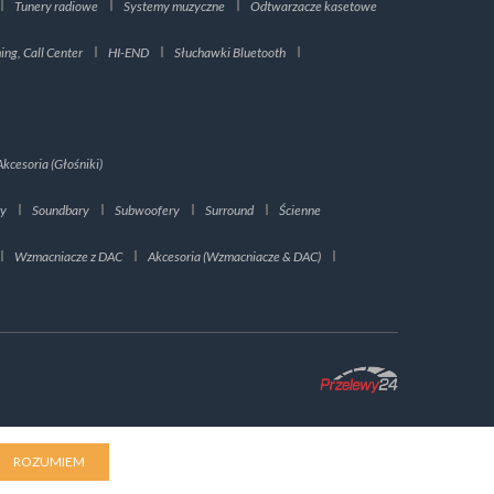
Tunery radiowe
Systemy muzyczne
Odtwarzacze kasetowe
ng, Call Center
HI-END
Słuchawki Bluetooth
Akcesoria (Głośniki)
ry
Soundbary
Subwoofery
Surround
Ścienne
Wzmacniacze z DAC
Akcesoria (Wzmacniacze & DAC)
ROZUMIEM