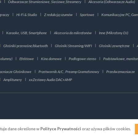
D
Odtwarzacze Strumieniowe, Sieciowe,Streamery
Akcesoria (Odtwarzacze Audio)
graczy
Hi-Fi & Studio
Z redukcją szumów
Sportowe
Komunikacyjne PC, Gami
Karaoke, USB, Smartphone
Akcesoria do mikrofonów
Inne (Mikrofony DJ)
Głośniki przenośne/bluetooth
Głośniki Streaming/WIFI
Głośniki zewnętrzne
kolumny)
Efektowe
Kino domowe
Podłogowe stereo
Podstawkowe, monito
cniacze Głośnikowe
Przetwornik A/C , Preamp Gramofonowy
Przedwzmacniacze
Amplitunery
xxZestawy Audio DAC+AMP
tuje dane określone w
Polityce Prywatności
oraz używa plików cookies.