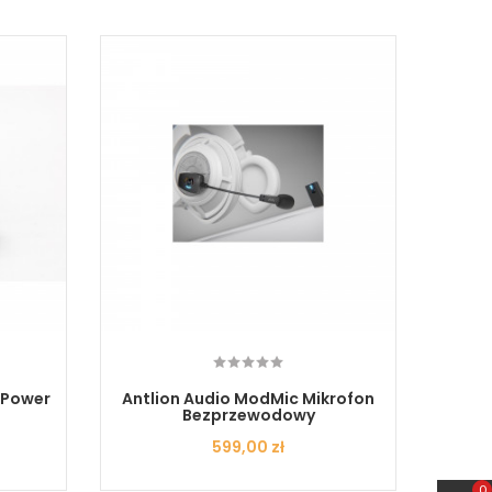
 Power
Antlion Audio ModMic Mikrofon
An
Bezprzewodowy
Cena
599,00 zł
0