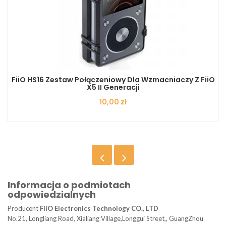
FiiO HS16 Zestaw Połączeniowy Dla Wzmacniaczy Z FiiO
X5 II Generacji
Cena
10,00 zł
Informacja o podmiotach
odpowiedzialnych
Producent
FiiO Electronics Technology CO., LTD
No.21, Longliang Road, Xialiang Village,Longgui Street,, GuangZhou