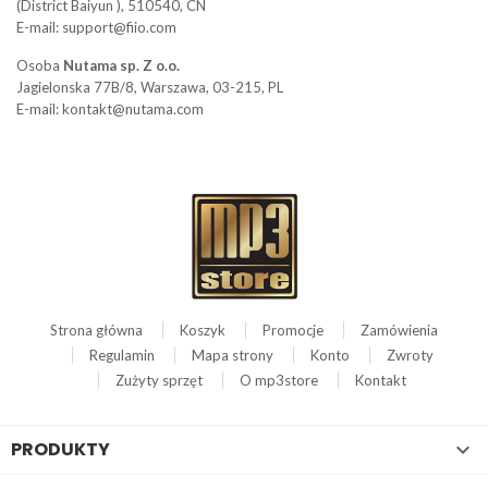
(District Baiyun ), 510540, CN
E-mail: support@fiio.com
Osoba
Nutama sp. Z o.o.
Jagielonska 77B/8, Warszawa, 03-215, PL
E-mail: kontakt@nutama.com
Strona główna
Koszyk
Promocje
Zamówienia
Regulamin
Mapa strony
Konto
Zwroty
Zużyty sprzęt
O mp3store
Kontakt
PRODUKTY
