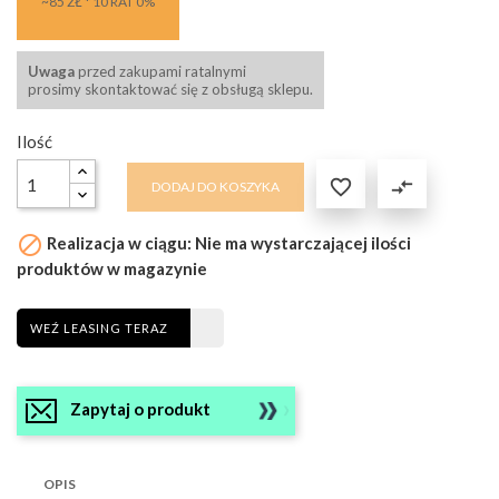
~85 ZŁ * 10 RAT 0%
Uwaga
przed zakupami ratalnymi
prosimy skontaktować się z obsługą sklepu.
Ilość

compare_arrows
DODAJ DO KOSZYKA

Realizacja w ciągu: Nie ma wystarczającej ilości
produktów w magazynie
WEŹ LEASING TERAZ
Zapytaj o produkt
OPIS