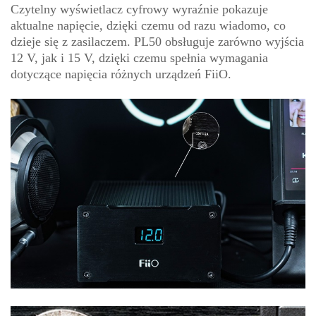
Czytelny wyświetlacz cyfrowy wyraźnie pokazuje
aktualne napięcie, dzięki czemu od razu wiadomo, co
dzieje się z zasilaczem. PL50 obsługuje zarówno wyjścia
12 V, jak i 15 V, dzięki czemu spełnia wymagania
dotyczące napięcia różnych urządzeń FiiO.