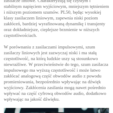
zasilacze liniowe. Charakteryzują się czystym i
stabilnym napięciem wyjściowym, mniejszym tętnieniem
i niższym poziomem szumów. PL50, będąc wysokiej
klasy zasilaczem liniowym, zapewnia niski poziom
zakłóceń, bardziej wyrafinowaną dynamikę i transjenty
oraz dokładniejsze, cieplejsze brzmienie w niższych
częstotliwościach.
W porównaniu z zasilaczami impulsowymi, szum
zasilaczy liniowych jest zazwyczaj niski i ma stałą
częstotliwość, na którą ludzkie uszy są stosunkowo
niewrażliwe. W przeciwieństwie do tego, szum zasilacza
impulsowego ma wyższą częstotliwość i może łatwo
zakłócać analogową część obwodów audio z powodu
promieniowania, bezpośrednio wpływając na dźwięk
wyjściowy. Zakłócenia zasilania mogą nawet pośrednio
wpływać na część cyfrową obwodów audio, dodatkowo
wpływając na jakość dźwięku.