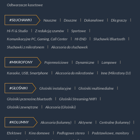
Odtwarzacze kasetowe
#SŁUCHAWKI
Nauszne
Douszne
Dokanałowe
Dla graczy
Hi-Fi & Studio
Z redukcją szumów
Sportowe
Komunikacyjne PC, Gaming, Call Center
HI-END
Słuchawki Bluetooth
Słuchawki z mikrofonem
Akcesoria do słuchawek
#MIKROFONY
Pojemnościowe
Dynamiczne
Lampowe
Karaoke, USB, Smartphone
Akcesoria do mikrofonów
Inne (Mikrofony DJ)
#GŁOŚNIKI
Głośniki instalacyjne
Głośniki multimedialne
Głośniki przenośne/bluetooth
Głośniki Streaming/WIFI
Głośniki zewnętrzne
Akcesoria (Głośniki)
#KOLUMNY
Akcesoria (kolumny)
Aktywne
Centralne (kolumny)
Efektowe
Kino domowe
Podłogowe stereo
Podstawkowe, monitory