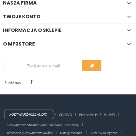
NASZA FIRMA

TWOJE KONTO

INFORMACJA O SKLEPIE

O MP3STORE

Śledź nas
#ODTWARZACZE AUDIO
CD/DVD
Przenośne HI-FI, HI-END
Odtwarzacze Strumieniowe, Sieciowe,Streamery
Akcesoria (Odtwarzacze Audio)
Tunery radiowe
Systemy muzyczne