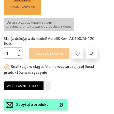
~70 ZŁ * 10 RAT 0%
Uwaga
przed zakupami ratalnymi
prosimy skontaktować się z obsługą sklepu.
Stacja dokująca do modeli Astell&Kern AK100/AK120
Ilość

compare_arrows
DODAJ DO KOSZYKA

Realizacja w ciągu: Nie ma wystarczającej ilości
produktów w magazynie
WEŹ LEASING TERAZ
Zapytaj o produkt