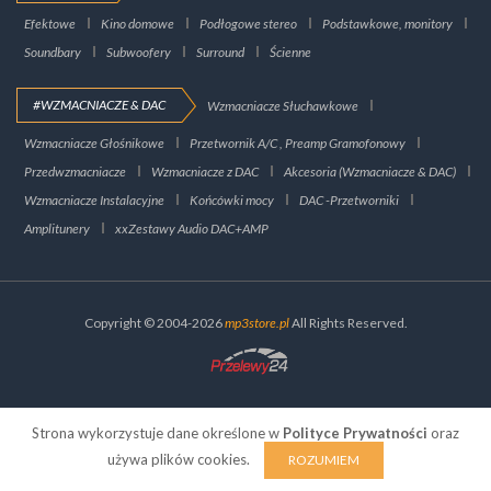
Efektowe
Kino domowe
Podłogowe stereo
Podstawkowe, monitory
Soundbary
Subwoofery
Surround
Ścienne
#WZMACNIACZE & DAC
Wzmacniacze Słuchawkowe
Wzmacniacze Głośnikowe
Przetwornik A/C , Preamp Gramofonowy
Przedwzmacniacze
Wzmacniacze z DAC
Akcesoria (Wzmacniacze & DAC)
Wzmacniacze Instalacyjne
Końcówki mocy
DAC -Przetworniki
Amplitunery
xxZestawy Audio DAC+AMP
Copyright © 2004-2026
mp3store.pl
All Rights Reserved.
Strona wykorzystuje dane określone w
Polityce Prywatności
oraz
używa plików cookies.
ROZUMIEM