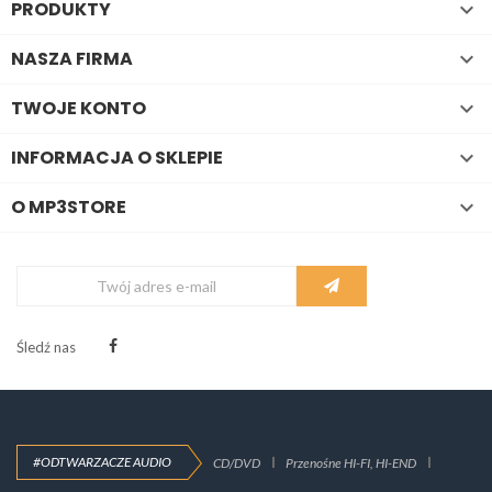
PRODUKTY

NASZA FIRMA

TWOJE KONTO

INFORMACJA O SKLEPIE

O MP3STORE

Śledź nas
#ODTWARZACZE AUDIO
CD/DVD
Przenośne HI-FI, HI-END