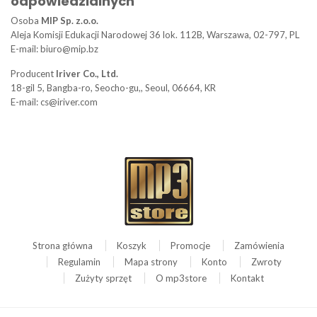
odpowiedzialnych
Osoba
MIP Sp. z.o.o.
Aleja Komisji Edukacji Narodowej 36 lok. 112B, Warszawa, 02-797, PL
E-mail: biuro@mip.bz
Producent
Iriver Co., Ltd.
18-gil 5, Bangba-ro, Seocho-gu,, Seoul, 06664, KR
E-mail: cs@iriver.com
Strona główna
Koszyk
Promocje
Zamówienia
Regulamin
Mapa strony
Konto
Zwroty
Zużyty sprzęt
O mp3store
Kontakt