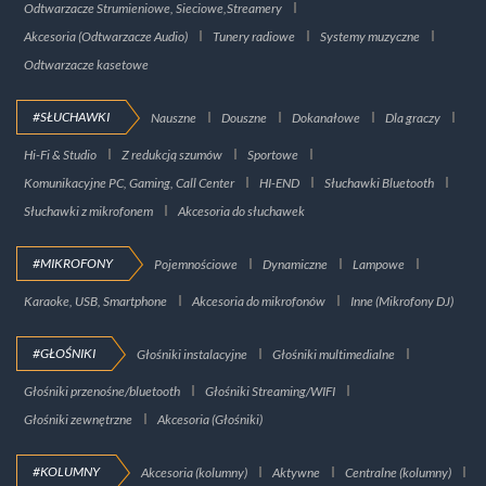
Odtwarzacze Strumieniowe, Sieciowe,Streamery
Akcesoria (Odtwarzacze Audio)
Tunery radiowe
Systemy muzyczne
Odtwarzacze kasetowe
#SŁUCHAWKI
Nauszne
Douszne
Dokanałowe
Dla graczy
Hi-Fi & Studio
Z redukcją szumów
Sportowe
Komunikacyjne PC, Gaming, Call Center
HI-END
Słuchawki Bluetooth
Słuchawki z mikrofonem
Akcesoria do słuchawek
#MIKROFONY
Pojemnościowe
Dynamiczne
Lampowe
Karaoke, USB, Smartphone
Akcesoria do mikrofonów
Inne (Mikrofony DJ)
#GŁOŚNIKI
Głośniki instalacyjne
Głośniki multimedialne
Głośniki przenośne/bluetooth
Głośniki Streaming/WIFI
Głośniki zewnętrzne
Akcesoria (Głośniki)
#KOLUMNY
Akcesoria (kolumny)
Aktywne
Centralne (kolumny)