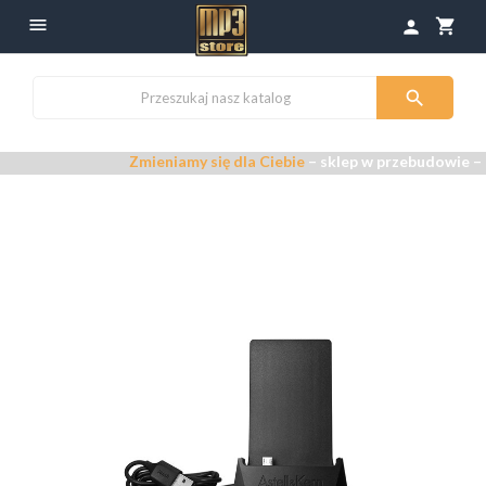

shopping_cart
person

Zmieniamy się dla Ciebie
– sklep w przebudowie –
Prz