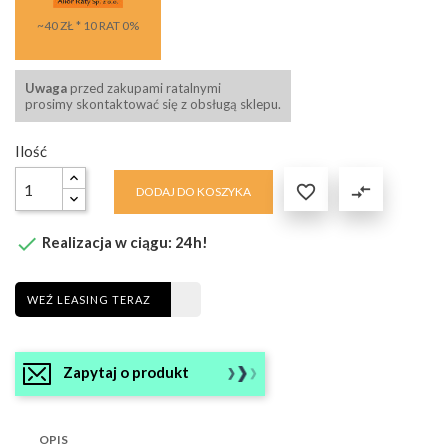
~40 ZŁ * 10 RAT 0%
Uwaga
przed zakupami ratalnymi
prosimy skontaktować się z obsługą sklepu.
Ilość

compare_arrows
DODAJ DO KOSZYKA

Realizacja w ciągu: 24h!
WEŹ LEASING TERAZ
Zapytaj o produkt
OPIS