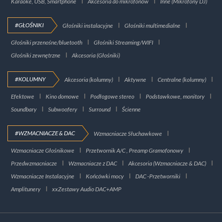
Karaoke, USB, Smartphone
Akcesoria do mikrofonów
Inne (Mikrofony DJ)
#GŁOŚNIKI
Głośniki instalacyjne
Głośniki multimedialne
Głośniki przenośne/bluetooth
Głośniki Streaming/WIFI
Głośniki zewnętrzne
Akcesoria (Głośniki)
#KOLUMNY
Akcesoria (kolumny)
Aktywne
Centralne (kolumny)
Efektowe
Kino domowe
Podłogowe stereo
Podstawkowe, monitory
Soundbary
Subwoofery
Surround
Ścienne
#WZMACNIACZE & DAC
Wzmacniacze Słuchawkowe
Wzmacniacze Głośnikowe
Przetwornik A/C , Preamp Gramofonowy
Przedwzmacniacze
Wzmacniacze z DAC
Akcesoria (Wzmacniacze & DAC)
Wzmacniacze Instalacyjne
Końcówki mocy
DAC -Przetworniki
Amplitunery
xxZestawy Audio DAC+AMP