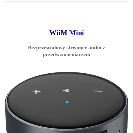
WiiM Mini
Bezprzewodowy streamer audio z
przedwzmacniaczem