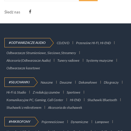
Śledź nas
#ODTWARZACZE AUDIO
CD/DVD
Przenośne HI-FI, HI-END
Odtwarzacze Strumieniowe, Sieciowe,Streamery
Akcesoria (Odtwarzacze Audio)
Tunery radiowe
Systemy muzyczne
Odtwarzacze kasetowe
#SŁUCHAWKI
Nauszne
Douszne
Dokanałowe
Dla graczy
Hi-Fi & Studio
Z redukcją szumów
Sportowe
Komunikacyjne PC, Gaming, Call Center
HI-END
Słuchawki Bluetooth
Słuchawki z mikrofonem
Akcesoria do słuchawek
#MIKROFONY
Pojemnościowe
Dynamiczne
Lampowe