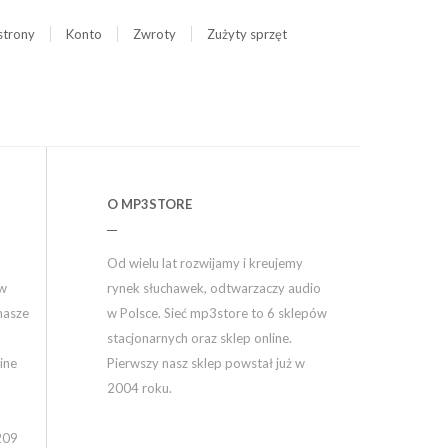
strony
Konto
Zwroty
Zużyty sprzęt
O MP3STORE
Od wielu lat rozwijamy i kreujemy
ów
rynek słuchawek, odtwarzaczy audio
nasze
w Polsce. Sieć mp3store to 6 sklepów
stacjonarnych oraz sklep online.
ine
Pierwszy nasz sklep powstał już w
2004 roku.
209