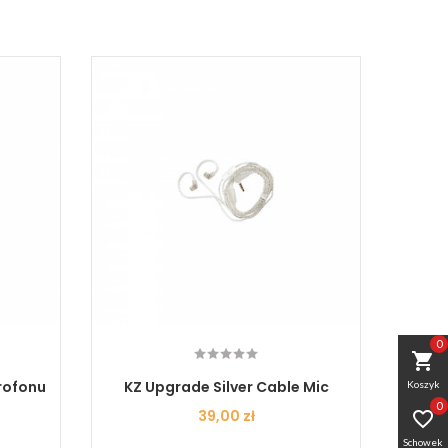
0
shopping_cart
krofonu
KZ Upgrade Silver Cable Mic
KZ CCA
Koszyk
0
Cena
39,00 zł

Schowek