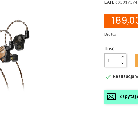
EAN:
695317574
189,00
Brutto
Ilość

Realizacja w
Zapytaj 