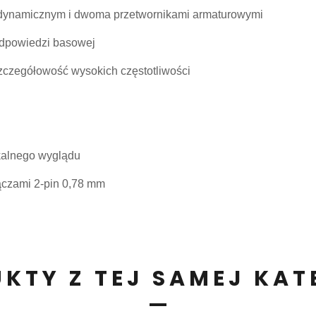
 dynamicznym i dwoma przetwornikami armaturowymi
odpowiedzi basowej
zczegółowość wysokich częstotliwości
kalnego wyglądu
ączami 2-pin 0,78 mm
KTY Z TEJ SAMEJ KAT