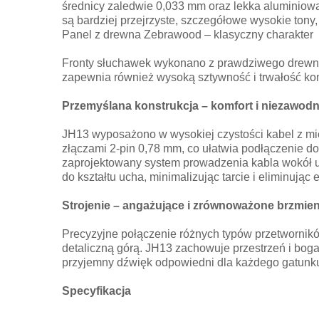
średnicy zaledwie 0,033 mm oraz lekka aluminiow
są bardziej przejrzyste, szczegółowe wysokie ton
Panel z drewna Zebrawood – klasyczny charakter
Fronty słuchawek wykonano z prawdziwego drewna 
zapewnia również wysoką sztywność i trwałość kon
Przemyślana konstrukcja – komfort i niezawod
JH13 wyposażono w wysokiej czystości kabel z mi
złączami 2‑pin 0,78 mm, co ułatwia podłączenie do 
zaprojektowany system prowadzenia kabla wokół u
do kształtu ucha, minimalizując tarcie i eliminując 
Strojenie – angażujące i zrównoważone brzmien
Precyzyjne połączenie różnych typów przetwornikó
detaliczną górą. JH13 zachowuje przestrzeń i bog
przyjemny dźwięk odpowiedni dla każdego gatunk
Specyfikacja