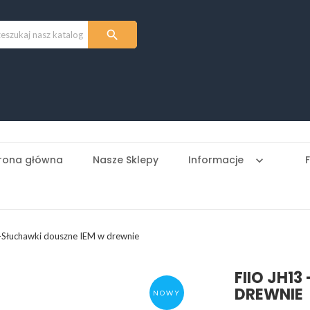

rona główna
Nasze Sklepy
Informacje
keyboard_arrow_down
-Słuchawki douszne IEM w drewnie
FIIO JH1
DREWNIE
NOWY