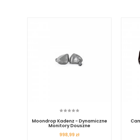
chawki
Moondrop Kadenz - Dynamiczne
Cam
Monitory Douszne
Cena
998,99 zł