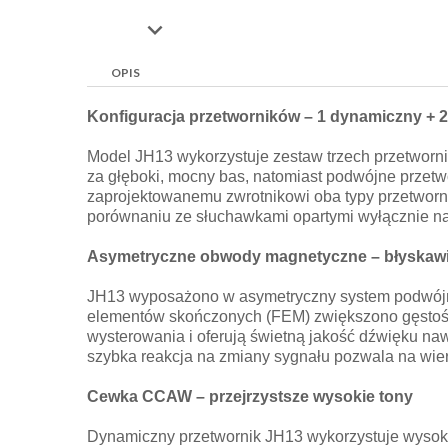

OPIS
Konfiguracja przetworników – 1 dynamiczny + 
Model JH13 wykorzystuje zestaw trzech przetwor
za głęboki, mocny bas, natomiast podwójne przetw
zaprojektowanemu zwrotnikowi oba typy przetworn
porównaniu ze słuchawkami opartymi wyłącznie n
Asymetryczne obwody magnetyczne – błyskawi
JH13 wyposażono w asymetryczny system podwójn
elementów skończonych (FEM) zwiększono gęstość
wysterowania i oferują świetną jakość dźwięku n
szybka reakcja na zmiany sygnału pozwala na wier
Cewka CCAW – przejrzystsze wysokie tony
Dynamiczny przetwornik JH13 wykorzystuje wysoki