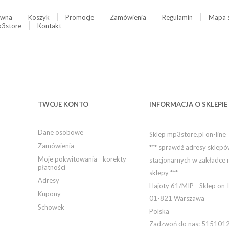
ówna
Koszyk
Promocje
Zamówienia
Regulamin
Mapa 
3store
Kontakt
TWOJE KONTO
INFORMACJA O SKLEPIE
Dane osobowe
Sklep mp3store.pl on-line
Zamówienia
*** sprawdź adresy sklep
Moje pokwitowania - korekty
stacjonarnych w zakładce 
płatności
sklepy ***
Adresy
Hajoty 61/MIP - Sklep on-l
Kupony
01-821 Warszawa
Schowek
Polska
Zadzwoń do nas:
515101