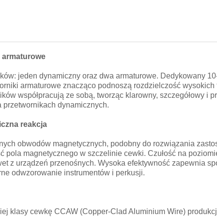
2 armaturowe
ników: jeden dynamiczny oraz dwa armaturowe. Dedykowany 10
orniki armaturowe znacząco podnoszą rozdzielczość wysokich to
ików współpracują ze sobą, tworząc klarowny, szczegółowy i 
a przetwornikach dynamicznych.
czna reakcja
ych obwodów magnetycznych, podobny do rozwiązania zastos
 pola magnetycznego w szczelinie cewki. Czułość na poziomie
awet z urządzeń przenośnych. Wysoka efektywność zapewnia spó
ne odwzorowanie instrumentów i perkusji.
ej klasy cewkę CCAW (Copper‑Clad Aluminium Wire) produkcji