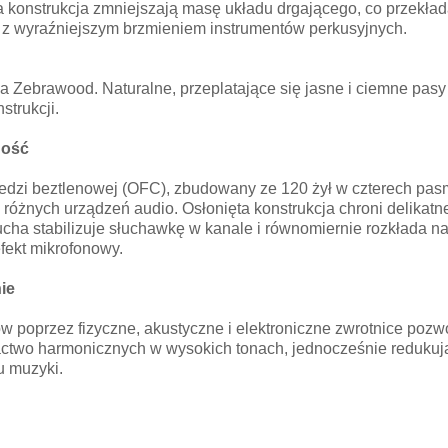
a konstrukcja zmniejszają masę układu drgającego, co przekła
y, z wyraźniejszym brzmieniem instrumentów perkusyjnych.
Zebrawood. Naturalne, przeplatające się jasne i ciemne pasy
strukcji.
ność
edzi beztlenowej (OFC), zbudowany ze 120 żył w czterech pas
różnych urządzeń audio. Osłonięta konstrukcja chroni delikatne
cha stabilizuje słuchawkę w kanale i równomiernie rozkłada n
efekt mikrofonowy.
ie
w poprzez fizyczne, akustyczne i elektroniczne zwrotnice pozw
actwo harmonicznych w wysokich tonach, jednocześnie redukują
u muzyki.