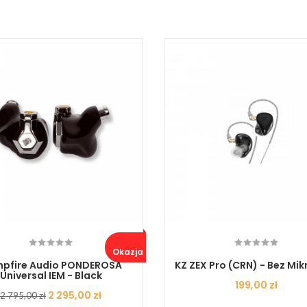
Okazja ..
pfire Audio PONDEROSA
KZ ZEX Pro (CRN) - Bez Mi
Universal IEM - Black
Cena
199,00 zł
Cena
Cena
2 295,00 zł
2 795,00 zł
podstawowa