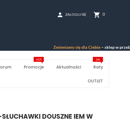
person
shopping_cart
0
ZALOGUJ SIĘ
Zmieniamy się dla Ciebie
– sklep w przebudowie 
HOT
0%
Forum
Promocje
Aktualności
Raty
OUTLET
3 -SŁUCHAWKI DOUSZNE IEM W