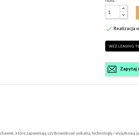
Ilość

Realizacja w
WEŹ LEASING T
Zapytaj 
uchawek, które zapewniają użytkownikowi unikalną technologię i wyjątkową j