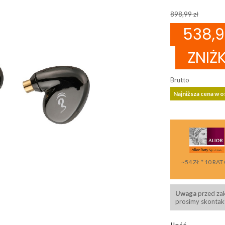
898,99 zł
538,9
ZNIŻ
Brutto
Najniższa cena w o
~54 ZŁ * 10 RAT
Uwaga
przed za
prosimy skontakt