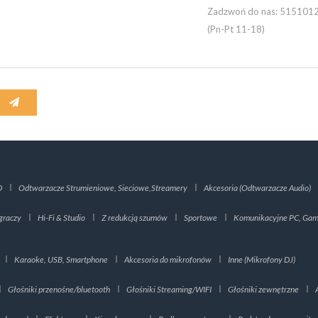
Zadzwoń do nas:
515101
(Pn-Pt 11-18)
D
Odtwarzacze Strumieniowe, Sieciowe,Streamery
Akcesoria (Odtwarzacze Audio)
graczy
Hi-Fi & Studio
Z redukcją szumów
Sportowe
Komunikacyjne PC, Gami
Karaoke, USB, Smartphone
Akcesoria do mikrofonów
Inne (Mikrofony DJ)
Głośniki przenośne/bluetooth
Głośniki Streaming/WIFI
Głośniki zewnętrzne