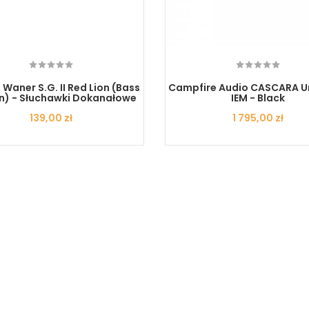
Waner S.G. II Red Lion (bass
Campfire Audio CASCARA Un
n) - Słuchawki Dokanałowe
IEM - Black
Cena
139,00 zł
Cena
1 795,00 zł