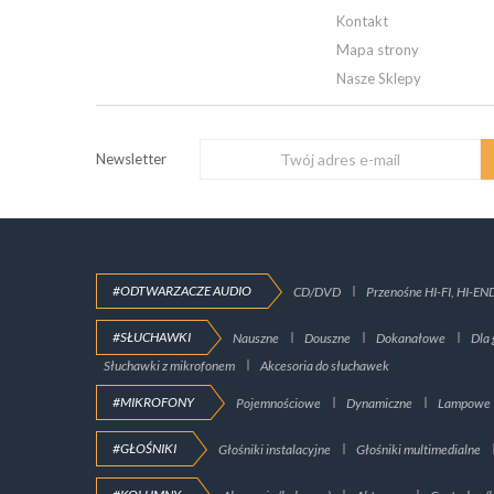
Kontakt
Mapa strony
Nasze Sklepy
Newsletter
#ODTWARZACZE AUDIO
CD/DVD
Przenośne HI-FI, HI-EN
#SŁUCHAWKI
Nauszne
Douszne
Dokanałowe
Dla 
Słuchawki z mikrofonem
Akcesoria do słuchawek
#MIKROFONY
Pojemnościowe
Dynamiczne
Lampowe
#GŁOŚNIKI
Głośniki instalacyjne
Głośniki multimedialne