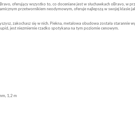
avo, oferujący wszystko to, co doceniane jest w słuchawkach oBravo, w pr
icznym przetwornikiem neodymowym, oferuje najlepszą w swojej klasie jak
yszysz, zakochasz się w nich. Piekna, metalowa obudowa została starannie 
upid, jest niezmiernie rzadko spotykana na tym poziomie cenowym.
mm, 1,2 m