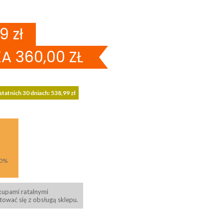
9 zł
KA 360,00 ZŁ
statnich 30 dniach: 538,99 zł
 0%
kupami ratalnymi
ować się z obsługą sklepu.