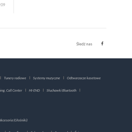
209
Śledź nas
Tunery radiowe
Systemy muzyczne
Odtwarzacze kasetowe
ng, Call Center
HI-END
Słuchawki Bluetooth
Akcesoria (Głośniki)