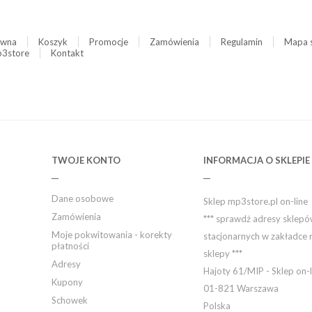
ówna
Koszyk
Promocje
Zamówienia
Regulamin
Mapa 
3store
Kontakt
TWOJE KONTO
INFORMACJA O SKLEPIE
Dane osobowe
Sklep mp3store.pl on-line
Zamówienia
*** sprawdź adresy sklep
Moje pokwitowania - korekty
stacjonarnych w zakładce 
płatności
sklepy ***
Adresy
Hajoty 61/MIP - Sklep on-l
Kupony
01-821 Warszawa
Schowek
Polska