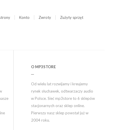
strony
Konto
Zwroty
Zużyty sprzęt
O MP3STORE
Od wielu lat rozwijamy i kreujemy
ów
rynek słuchawek, odtwarzaczy audio
nasze
w Polsce. Sieć mp3store to 6 sklepów
stacjonarnych oraz sklep online.
ine
Pierwszy nasz sklep powstał już w
2004 roku.