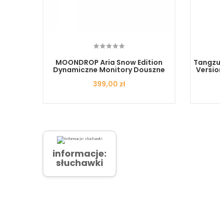
old
MOONDROP Aria Snow Edition
Tangzu 
e
Dynamiczne Monitory Douszne
Versio
Cena
399,00 zł
informacje:
słuchawki