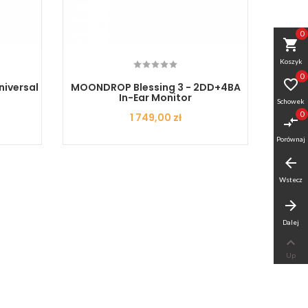
0
shopping_cart
Koszyk
0

iversal
MOONDROP Blessing 3 - 2DD+4BA
MOONDR
In-Ear Monitor
Schowek
0
Cena
1 749,00 zł
compare_arrows
Porównaj
arrow_back
Wstecz
arrow_forward
Dalej

Up