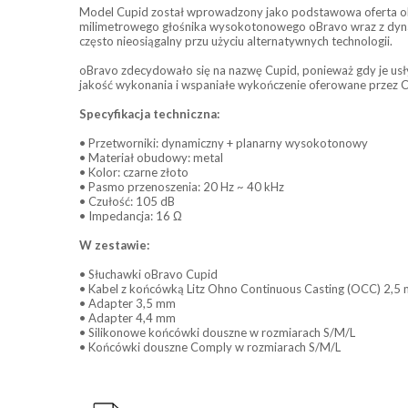
Model Cupid został wprowadzony jako podstawowa oferta oBr
milimetrowego głośnika wysokotonowego oBravo wraz z dynam
często nieosiągalny przu użyciu alternatywnych technologii.
oBravo zdecydowało się na nazwę Cupid, ponieważ gdy je usł
jakość wykonania i wspaniałe wykończenie oferowane przez C
Specyfikacja techniczna:
• Przetworniki: dynamiczny + planarny wysokotonowy
• Materiał obudowy: metal
• Kolor: czarne złoto
• Pasmo przenoszenia: 20 Hz ~ 40 kHz
• Czułość: 105 dB
• Impedancja: 16 Ω
W zestawie:
• Słuchawki oBravo Cupid
• Kabel z końcówką Litz Ohno Continuous Casting (OCC) 2,5 
• Adapter 3,5 mm
• Adapter 4,4 mm
• Silikonowe końcówki douszne w rozmiarach S/M/L
• Końcówki douszne Comply w rozmiarach S/M/L