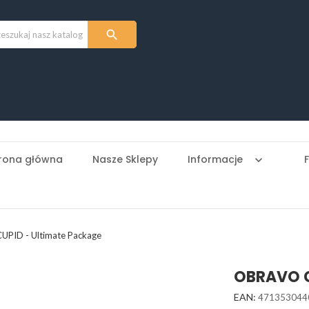

rona główna
Nasze Sklepy
Informacje
keyboard_arrow_down
PID - Ultimate Package
OBRAVO C
EAN:
471353044