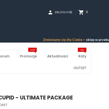
person
shopping_cart
0
ZALOGUJ SIĘ
Zmieniamy się dla Ciebie
– sklep w przebudowie –
HOT
0%
Forum
Promocje
Aktualności
Raty
OUTLET
UPID - ULTIMATE PACKAGE
0487