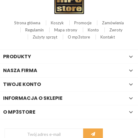
Strona główna
Koszyk
Promocje
Zamówienia
Regulamin
Mapa strony
Konto
Zwroty
Zużyty sprzęt
O mp3store
Kontakt
PRODUKTY

NASZA FIRMA

TWOJE KONTO

INFORMACJA O SKLEPIE

O MP3STORE
