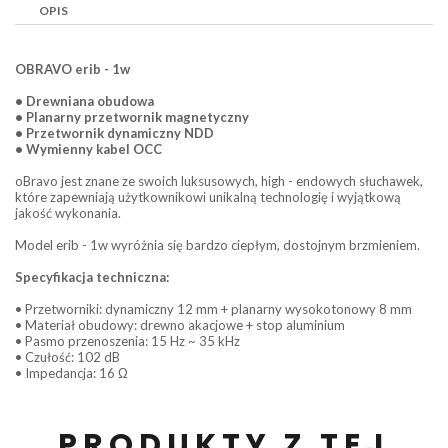
OPIS
OBRAVO erib - 1w
• Drewniana obudowa
• Planarny przetwornik magnetyczny
• Przetwornik dynamiczny NDD
• Wymienny kabel OCC
oBravo jest znane ze swoich luksusowych, high - endowych słuchawek,
które zapewniają użytkownikowi unikalną technologię i wyjątkową
jakość wykonania.
Model erib - 1w wyróżnia się bardzo ciepłym, dostojnym brzmieniem.
Specyfikacja techniczna:
• Przetworniki: dynamiczny 12 mm + planarny wysokotonowy 8 mm
• Materiał obudowy: drewno akacjowe + stop aluminium
• Pasmo przenoszenia: 15 Hz ~ 35 kHz
• Czułość: 102 dB
• Impedancja: 16 Ω
PRODUKTY Z TEJ