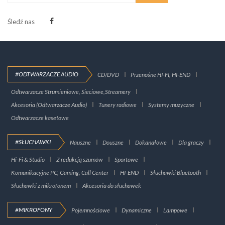
Śledź nas
#ODTWARZACZE AUDIO
CD/DVD
Przenośne HI-FI, HI-END
Odtwarzacze Strumieniowe, Sieciowe,Streamery
Akcesoria (Odtwarzacze Audio)
Tunery radiowe
Systemy muzyczne
Odtwarzacze kasetowe
#SŁUCHAWKI
Nauszne
Douszne
Dokanałowe
Dla graczy
Hi-Fi & Studio
Z redukcją szumów
Sportowe
Komunikacyjne PC, Gaming, Call Center
HI-END
Słuchawki Bluetooth
Słuchawki z mikrofonem
Akcesoria do słuchawek
#MIKROFONY
Pojemnościowe
Dynamiczne
Lampowe