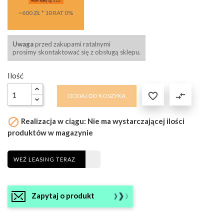
~600 ZŁ * 10 RAT 0%
Uwaga
przed zakupami ratalnymi
prosimy skontaktować się z obsługą sklepu.
Ilość

compare_arrows
DODAJ DO KOSZYKA

Realizacja w ciągu: Nie ma wystarczającej ilości
produktów w magazynie
WEŹ LEASING TERAZ
Zapytaj o produkt