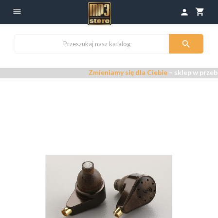

shopping_cart
person

Zmieniamy się dla Ciebie
– sklep w przebu