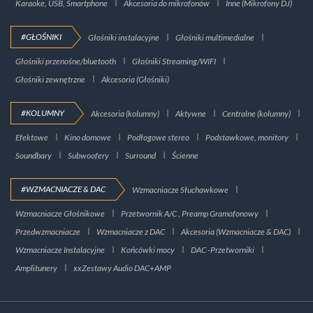
Karaoke, USB, Smartphone
Akcesoria do mikrofonów
Inne (Mikrofony DJ)
#GŁOŚNIKI
Głośniki instalacyjne
Głośniki multimedialne
Głośniki przenośne/bluetooth
Głośniki Streaming/WIFI
Głośniki zewnętrzne
Akcesoria (Głośniki)
#KOLUMNY
Akcesoria (kolumny)
Aktywne
Centralne (kolumny)
Efektowe
Kino domowe
Podłogowe stereo
Podstawkowe, monitory
Soundbary
Subwoofery
Surround
Ścienne
#WZMACNIACZE & DAC
Wzmacniacze Słuchawkowe
Wzmacniacze Głośnikowe
Przetwornik A/C , Preamp Gramofonowy
Przedwzmacniacze
Wzmacniacze z DAC
Akcesoria (Wzmacniacze & DAC)
Wzmacniacze Instalacyjne
Końcówki mocy
DAC -Przetworniki
Amplitunery
xxZestawy Audio DAC+AMP