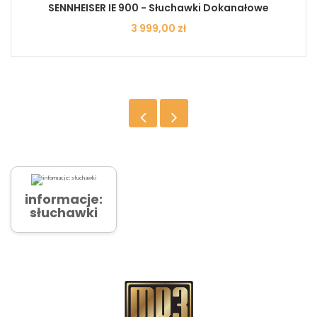
SENNHEISER IE 900 - Słuchawki Dokanałowe
Cena
3 999,00 zł
informacje:
słuchawki