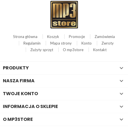
Strona główna
Koszyk
Promocje
Zamówienia
Regulamin
Mapa strony
Konto
Zwroty
Zużyty sprzęt
O mp3store
Kontakt
PRODUKTY

NASZA FIRMA

TWOJE KONTO

INFORMACJA O SKLEPIE

O MP3STORE
