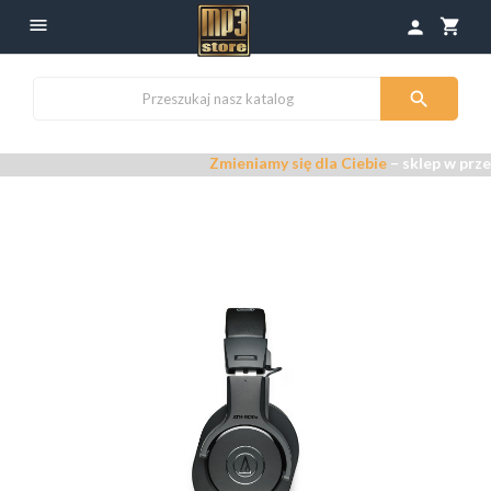

shopping_cart
person

Zmieniamy się dla Ciebie
– sklep w przeb