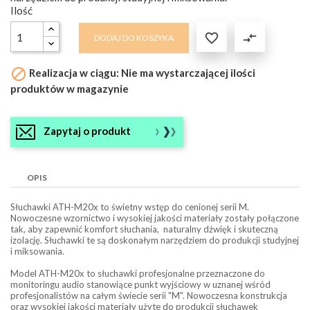
Ilość

compare_arrows
DODAJ DO KOSZYKA

Realizacja w ciągu: Nie ma wystarczającej ilości
produktów w magazynie
Zapytaj o produkt
OPIS
Słuchawki ATH-M20x to świetny wstęp do cenionej serii M.
Nowoczesne wzornictwo i wysokiej jakości materiały zostały połączone
tak, aby zapewnić komfort słuchania, naturalny dźwięk i skuteczną
izolację. Słuchawki te są doskonałym narzędziem do produkcji studyjnej
i miksowania.
Model ATH-M20x to słuchawki profesjonalne przeznaczone do
monitoringu audio stanowiące punkt wyjściowy w uznanej wśród
profesjonalistów na całym świecie serii "M". Nowoczesna konstrukcja
oraz wysokiej jakości materiały użyte do produkcji słuchawek