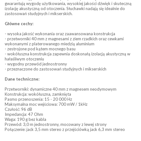
gwarantują wygodę użytkowania, wysokiej jakości dźwięk i skuteczną
izolację akustyczną od otoczenia. Słuchawki nadają się idealnie do
zastosowań studyjnych i mikserskich.
Główne cechy:
- wysoka jakość wykonania oraz zaawansowana konstrukcja
- przetworniki 40 mm z magnesami z ziem rzadkich oraz cewkami
wykonanymi z platerowanego miedzią aluminium
- zestrojone pod kątem mocnego basu
- wokółuszna konstrukcja zapewnia doskonałą izolacją akustyczną w
hałaśliwym otoczeniu
- wygodny przewód jednostronny
- przeznaczone do zastosowań studyjnych i mikserskich
Dane techniczne:
Przetworniki: dynamiczne 40 mm z magnesem neodymowym
Konstrukcja: wokółuszna, zamknięta
Pasmo przenoszenia: 15 - 20 000 Hz
Maksymalna moc wejściowa: 700 mW / 1kHz
Czułość: 96 dB
Impedancja: 47 Ohm
Waga: 190 g bez kabla
Przewód: 3,0 m jednostronny, mocowany z lewej strony
Połączenie: jack 3,5 mm stereo z przejściówką jack 6,3 mm stereo