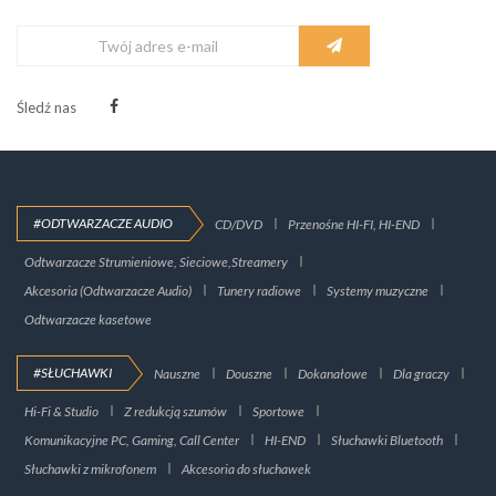
Śledź nas
#ODTWARZACZE AUDIO
CD/DVD
Przenośne HI-FI, HI-END
Odtwarzacze Strumieniowe, Sieciowe,Streamery
Akcesoria (Odtwarzacze Audio)
Tunery radiowe
Systemy muzyczne
Odtwarzacze kasetowe
#SŁUCHAWKI
Nauszne
Douszne
Dokanałowe
Dla graczy
Hi-Fi & Studio
Z redukcją szumów
Sportowe
Komunikacyjne PC, Gaming, Call Center
HI-END
Słuchawki Bluetooth
Słuchawki z mikrofonem
Akcesoria do słuchawek