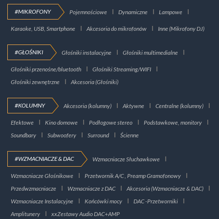
#MIKROFONY
Pojemnościowe
Dynamiczne
Lampowe
Karaoke, USB, Smartphone
Akcesoria do mikrofonów
Inne (Mikrofony DJ)
#GŁOŚNIKI
Głośniki instalacyjne
Głośniki multimedialne
Głośniki przenośne/bluetooth
Głośniki Streaming/WIFI
Głośniki zewnętrzne
Akcesoria (Głośniki)
#KOLUMNY
Akcesoria (kolumny)
Aktywne
Centralne (kolumny)
Efektowe
Kino domowe
Podłogowe stereo
Podstawkowe, monitory
Soundbary
Subwoofery
Surround
Ścienne
#WZMACNIACZE & DAC
Wzmacniacze Słuchawkowe
Wzmacniacze Głośnikowe
Przetwornik A/C , Preamp Gramofonowy
Przedwzmacniacze
Wzmacniacze z DAC
Akcesoria (Wzmacniacze & DAC)
Wzmacniacze Instalacyjne
Końcówki mocy
DAC -Przetworniki
Amplitunery
xxZestawy Audio DAC+AMP