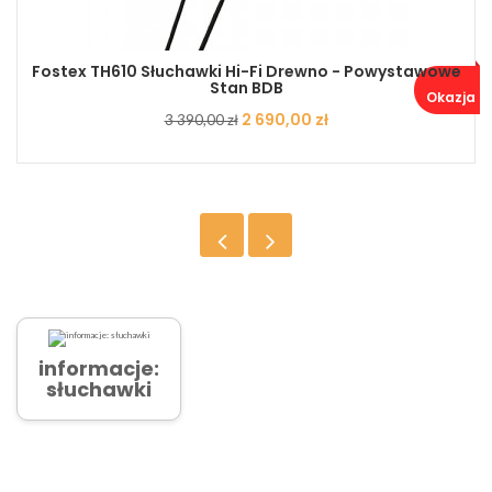
Fostex TH610 Słuchawki Hi-Fi Drewno - Powystawowe
Stan BDB
Okazja ..
Cena
Cena
2 690,00 zł
3 390,00 zł
podstawowa
informacje:
słuchawki