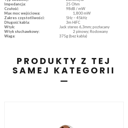
Impedancja
:
25 Ohm
Czułość
:
98dB / mW
Max moc wejściowa:
1,800 mW
Zakres częstotliwości
:
5Hz – 45kHz
Długość kabla
:
3m HiFC
Wtyk
:
Jack stereo 6,3mm; pozłacany
Wtyk słuchawkowy
:
2 pinowy; Rodowany
Waga
:
375g (bez kabla)
PRODUKTY Z TEJ
SAMEJ KATEGORII