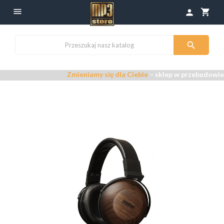

shopping_cart
person

Zmieniamy się dla Ciebie
– sklep w przebudowie –
P