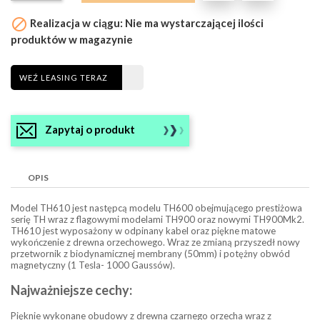

Realizacja w ciągu: Nie ma wystarczającej ilości
produktów w magazynie
WEŹ LEASING TERAZ
Zapytaj o produkt
OPIS
Model TH610 jest następcą modelu TH600 obejmującego prestiżowa
serię TH wraz z flagowymi modelami TH900 oraz nowymi TH900Mk2.
TH610 jest wyposażony w odpinany kabel oraz piękne matowe
wykończenie z drewna orzechowego. Wraz ze zmianą przyszedł nowy
przetwornik z biodynamicznej membrany (50mm) i potężny obwód
magnetyczny (1 Tesla- 1000 Gaussów).
Najważniejsze cechy:
Pięknie wykonane obudowy z drewna czarnego orzecha wraz z