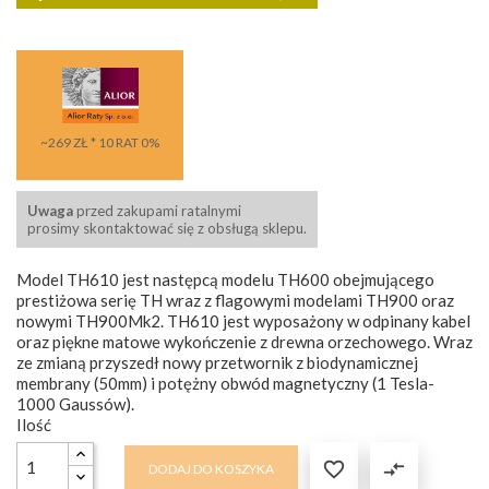
~269 ZŁ * 10 RAT 0%
Uwaga
przed zakupami ratalnymi
prosimy skontaktować się z obsługą sklepu.
Model TH610 jest następcą modelu TH600 obejmującego
prestiżowa serię TH wraz z flagowymi modelami TH900 oraz
nowymi TH900Mk2. TH610 jest wyposażony w odpinany kabel
oraz piękne matowe wykończenie z drewna orzechowego. Wraz
ze zmianą przyszedł nowy przetwornik z biodynamicznej
membrany (50mm) i potężny obwód magnetyczny (1 Tesla-
1000 Gaussów).
Ilość

compare_arrows
DODAJ DO KOSZYKA