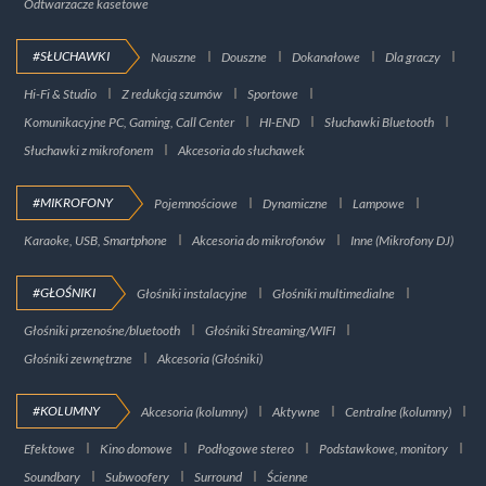
Odtwarzacze kasetowe
#SŁUCHAWKI
Nauszne
Douszne
Dokanałowe
Dla graczy
Hi-Fi & Studio
Z redukcją szumów
Sportowe
Komunikacyjne PC, Gaming, Call Center
HI-END
Słuchawki Bluetooth
Słuchawki z mikrofonem
Akcesoria do słuchawek
#MIKROFONY
Pojemnościowe
Dynamiczne
Lampowe
Karaoke, USB, Smartphone
Akcesoria do mikrofonów
Inne (Mikrofony DJ)
#GŁOŚNIKI
Głośniki instalacyjne
Głośniki multimedialne
Głośniki przenośne/bluetooth
Głośniki Streaming/WIFI
Głośniki zewnętrzne
Akcesoria (Głośniki)
#KOLUMNY
Akcesoria (kolumny)
Aktywne
Centralne (kolumny)
Efektowe
Kino domowe
Podłogowe stereo
Podstawkowe, monitory
Soundbary
Subwoofery
Surround
Ścienne