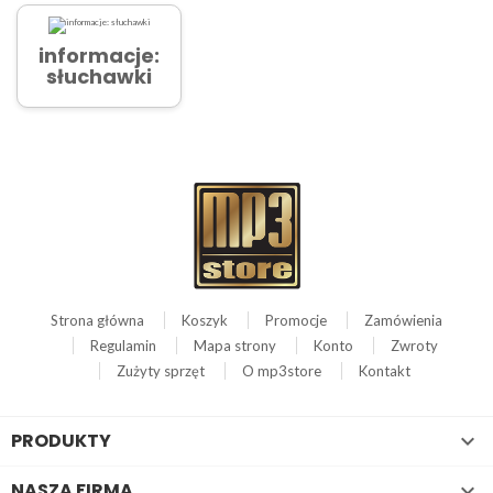
informacje:
słuchawki
Strona główna
Koszyk
Promocje
Zamówienia
Regulamin
Mapa strony
Konto
Zwroty
Zużyty sprzęt
O mp3store
Kontakt
PRODUKTY

NASZA FIRMA
