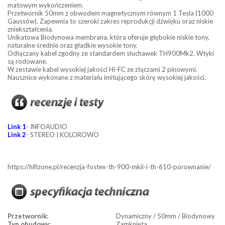
matowym wykończeniem.
Przetwornik 50mm z obwodem magnetycznym równym 1 Tesla (1000
Gaussów). Zapewnia to szeroki zakres reprodukcji dźwięku oraz niskie
zniekształcenia.
Unikatowa Biodynowa membrana, która oferuje głębokie niskie tony,
naturalne średnie oraz gładkie wysokie tony.
Odłączany kabel zgodny ze standardem słuchawek TH900Mk2. Wtyki
są rodowane.
W zestawie kabel wysokiej jakości Hi-FC ze złączami 2 pinowymi.
Nausznice wykonane z materiału imitującego skórę wysokiej jakości.
Link 1
- INFOAUDIO
Link 2
- STEREO I KOLOROWO
https://hifizone.pl/recenzja-fostex-th-900-mkii-i-th-610-porownanie/
Przetwornik
:
Dynamiczny / 50mm / Biodynowy
Typ obudowy
:
Zamknięta