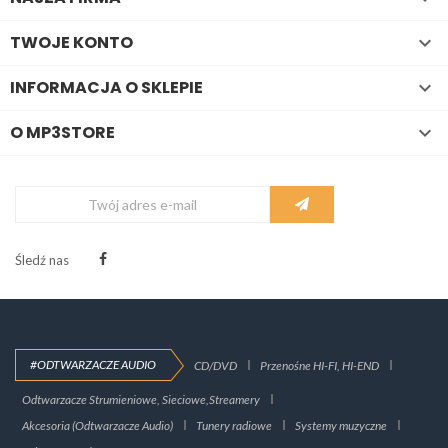
TWOJE KONTO

INFORMACJA O SKLEPIE

O MP3STORE

Śledź nas
#ODTWARZACZE AUDIO
CD/DVD
Przenośne HI-FI, HI-END
Odtwarzacze Strumieniowe, Sieciowe,Streamery
Akcesoria (Odtwarzacze Audio)
Tunery radiowe
Systemy muzyczne