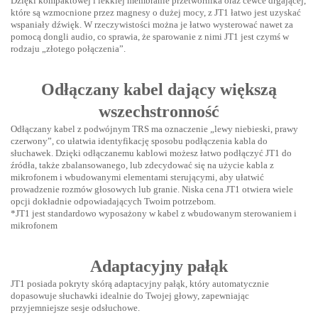
Dzięki kompaktowej i lekkiej membranie przetwornika oraz cewce drgającej,
które są wzmocnione przez magnesy o dużej mocy, z JT1 łatwo jest uzyskać
wspaniały dźwięk. W rzeczywistości można je łatwo wysterować nawet za
pomocą dongli audio, co sprawia, że sparowanie z nimi JT1 jest czymś w
rodzaju „złotego połączenia”.
Odłączany kabel dający większą
wszechstronność
Odłączany kabel z podwójnym TRS ma oznaczenie „lewy niebieski, prawy
czerwony”, co ułatwia identyfikację sposobu podłączenia kabla do
słuchawek. Dzięki odłączanemu kablowi możesz łatwo podłączyć JT1 do
źródła, także zbalansowanego, lub zdecydować się na użycie kabla z
mikrofonem i wbudowanymi elementami sterującymi, aby ułatwić
prowadzenie rozmów głosowych lub granie. Niska cena JT1 otwiera wiele
opcji dokładnie odpowiadających Twoim potrzebom.
*JT1 jest standardowo wyposażony w kabel z wbudowanym sterowaniem i
mikrofonem
Adaptacyjny pałąk
JT1 posiada pokryty skórą adaptacyjny pałąk, który automatycznie
dopasowuje słuchawki idealnie do Twojej głowy, zapewniając
przyjemniejsze sesje odsłuchowe.