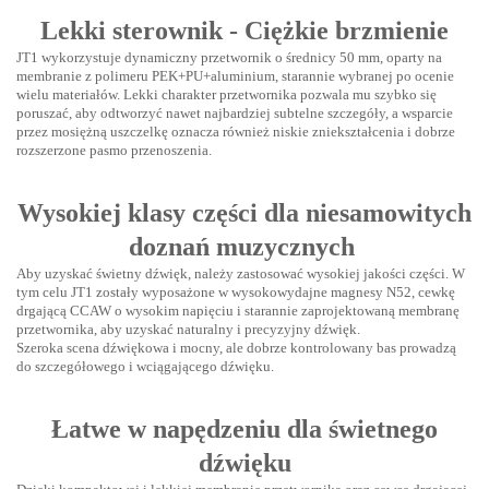
Lekki sterownik - Ciężkie brzmienie
JT1 wykorzystuje dynamiczny przetwornik o średnicy 50 mm, oparty na
membranie z polimeru PEK+PU+aluminium, starannie wybranej po ocenie
wielu materiałów. Lekki charakter przetwornika pozwala mu szybko się
poruszać, aby odtworzyć nawet najbardziej subtelne szczegóły, a wsparcie
przez mosiężną uszczelkę oznacza również niskie zniekształcenia i dobrze
rozszerzone pasmo przenoszenia.
Wysokiej klasy części dla niesamowitych
doznań muzycznych
Aby uzyskać świetny dźwięk, należy zastosować wysokiej jakości części. W
tym celu JT1 zostały wyposażone w wysokowydajne magnesy N52, cewkę
drgającą CCAW o wysokim napięciu i starannie zaprojektowaną membranę
przetwornika, aby uzyskać naturalny i precyzyjny dźwięk.
Szeroka scena dźwiękowa i mocny, ale dobrze kontrolowany bas prowadzą
do szczegółowego i wciągającego dźwięku.
Łatwe w napędzeniu dla świetnego
dźwięku