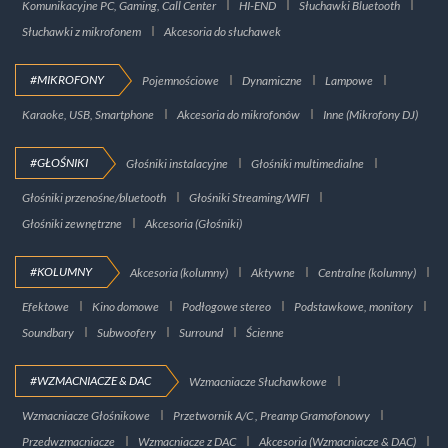
Komunikacyjne PC, Gaming, Call Center
HI-END
Słuchawki Bluetooth
Słuchawki z mikrofonem
Akcesoria do słuchawek
#MIKROFONY
Pojemnościowe
Dynamiczne
Lampowe
Karaoke, USB, Smartphone
Akcesoria do mikrofonów
Inne (Mikrofony DJ)
#GŁOŚNIKI
Głośniki instalacyjne
Głośniki multimedialne
Głośniki przenośne/bluetooth
Głośniki Streaming/WIFI
Głośniki zewnętrzne
Akcesoria (Głośniki)
#KOLUMNY
Akcesoria (kolumny)
Aktywne
Centralne (kolumny)
Efektowe
Kino domowe
Podłogowe stereo
Podstawkowe, monitory
Soundbary
Subwoofery
Surround
Ścienne
#WZMACNIACZE & DAC
Wzmacniacze Słuchawkowe
Wzmacniacze Głośnikowe
Przetwornik A/C , Preamp Gramofonowy
Przedwzmacniacze
Wzmacniacze z DAC
Akcesoria (Wzmacniacze & DAC)