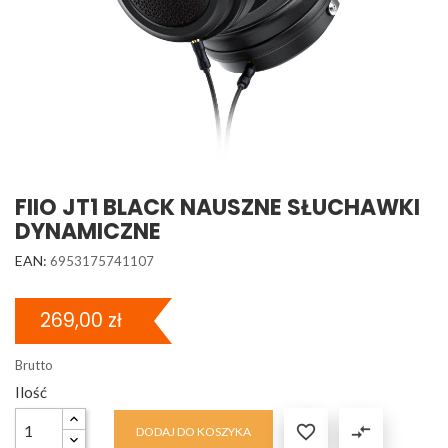
FIIO JT1 BLACK NAUSZNE SŁUCHAWKI
DYNAMICZNE
EAN:
6953175741107
269,00 zł
Brutto
Ilość

compare_arrows
DODAJ DO KOSZYKA