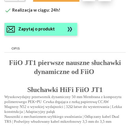

Realizacja w ciągu: 24h!
Zapytaj o produkt
OPIS
FiiO JT1 pierwsze nauszne słuchawki
dynamiczne od FiiO
Słuchawki HiFi FiiO JT1
Wysokowydajny przetwornik dynamiczny 50 mm Membrana z kompozytu
polimerowego PEK+PU Cewka drgająca z rurką papierową CCAW
Magnesy N52 o wysokiej wydajności | 32Ω łatwe do wysterowania | Lekka
konstrukcja | Adaptacyjny pałąk
Nauszniki z mechanizmem szybkiego uwalniania | Odłączany kabel Dual
TRS | Podwójny wbudowany kabel mikrofonowy 3,5 mm do 3,5 mm