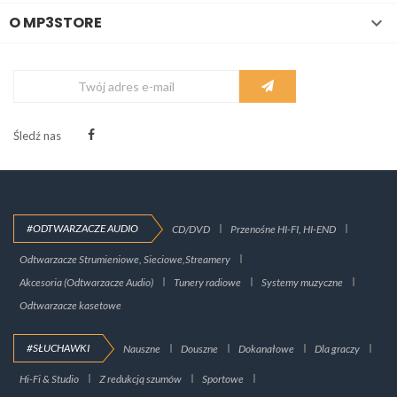
O MP3STORE

Śledź nas
#ODTWARZACZE AUDIO
CD/DVD
Przenośne HI-FI, HI-END
Odtwarzacze Strumieniowe, Sieciowe,Streamery
Akcesoria (Odtwarzacze Audio)
Tunery radiowe
Systemy muzyczne
Odtwarzacze kasetowe
#SŁUCHAWKI
Nauszne
Douszne
Dokanałowe
Dla graczy
Hi-Fi & Studio
Z redukcją szumów
Sportowe