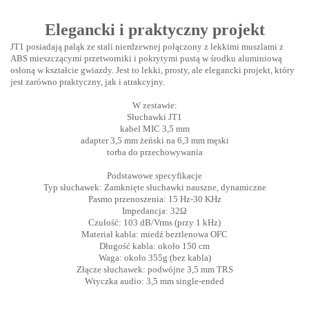
Elegancki i praktyczny projekt
JT1 posiadają pałąk ze stali nierdzewnej połączony z lekkimi muszlami z
ABS mieszczącymi przetworniki i pokrytymi pustą w środku aluminiową
osłoną w kształcie gwiazdy. Jest to lekki, prosty, ale elegancki projekt, który
jest zarówno praktyczny, jak i atrakcyjny.
W zestawie:
Słuchawki JT1
kabel MIC 3,5 mm
adapter 3,5 mm żeński na 6,3 mm męski
torba do przechowywania
Podstawowe specyfikacje
Typ słuchawek: Zamknięte słuchawki nauszne, dynamiczne
Pasmo przenoszenia: 15 Hz-30 KHz
Impedancja: 32Ω
Czułość: 103 dB/Vrms (przy 1 kHz)
Materiał kabla: miedź beztlenowa OFC
Długość kabla: około 150 cm
Waga: około 355g (bez kabla)
Złącze słuchawek: podwójne 3,5 mm TRS
Wtyczka audio: 3,5 mm single-ended