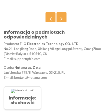
Informacja o podmiotach
odpowiedzialnych
Producent
FiiO Electronics Technology CO., LTD
No.21, Longliang Road, Xialiang Village,Longgui Street,, GuangZhou
(District Baiyun ), 510540, CN
E-mail: support@fiio.com
Osoba
Nutama sp. Z o.o.
Jagielonska 77B/8, Warszawa, 03-215, PL
E-mail: kontakt@nutama.com
informacje:
słuchawki