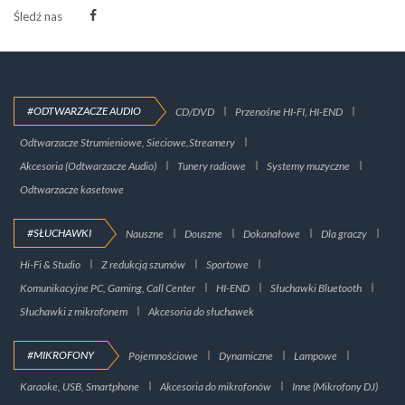
Śledź nas
#ODTWARZACZE AUDIO
CD/DVD
Przenośne HI-FI, HI-END
Odtwarzacze Strumieniowe, Sieciowe,Streamery
Akcesoria (Odtwarzacze Audio)
Tunery radiowe
Systemy muzyczne
Odtwarzacze kasetowe
#SŁUCHAWKI
Nauszne
Douszne
Dokanałowe
Dla graczy
Hi-Fi & Studio
Z redukcją szumów
Sportowe
Komunikacyjne PC, Gaming, Call Center
HI-END
Słuchawki Bluetooth
Słuchawki z mikrofonem
Akcesoria do słuchawek
#MIKROFONY
Pojemnościowe
Dynamiczne
Lampowe
Karaoke, USB, Smartphone
Akcesoria do mikrofonów
Inne (Mikrofony DJ)