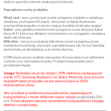
wyboru spośród czterech atrakcyjnych kolorów.
Poprawione cechy produktu:
Wtyk Jack
- stary, prosty jack został zastąpiony wtykiem z metalową
obudową, pod kątem 60 stopni. Jest przez to lepiej zbudowany
oraz bardziej wygodny w użyciu i mający bardziej atrakcyjny wygląd
Kabel
- stary gładki przewód został zastąpiony przez skręcany kabel
klasy Hi-Fi, która ma silniejszy wytrzymałość na rozciąganie i zmniejsza
efekt mikrofonowy.
Mikrofon
- starsza konstrukcja mikrofonu został zastąpiona przez
metalową konstrukcję, która jest zaprojektowana tak, by być bardziej
wytrzymałą, atrakcyjniejszą oraz wodoodporną.
E10M wyposażono w pilota sterowania do kończenia oraz odbierania
rozmów oraz sterowania muzyką. Produkt kompatybilny jest z
produktami Apple.
Uwaga
: Słuchawka może też działać z 90% telefonów następujących
marek: HTC, Samsung, Blackberry, LG, Nokia, Motorola, Sony Ericsson,
Huawei.W takim przypadku nie jest wykorzystana w 100%
funkcjonalność pilota.
Aby umożliwić prawidłowe połączenie pinów zapewniających
kompatybilność z twoim telefonem należy zakupić
przejściówkę FiiO
LU1.
Przed zakupem zalecamy sprawdzenie kompatybilności swojego
telefonu z przejściówką.