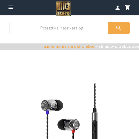

shopping_cart
person

Zmieniamy się dla Ciebie
– sklep w przebudowie –