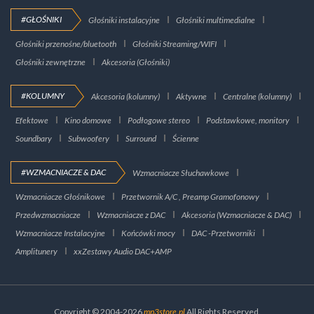
#GŁOŚNIKI
Głośniki instalacyjne
Głośniki multimedialne
Głośniki przenośne/bluetooth
Głośniki Streaming/WIFI
Głośniki zewnętrzne
Akcesoria (Głośniki)
#KOLUMNY
Akcesoria (kolumny)
Aktywne
Centralne (kolumny)
Efektowe
Kino domowe
Podłogowe stereo
Podstawkowe, monitory
Soundbary
Subwoofery
Surround
Ścienne
#WZMACNIACZE & DAC
Wzmacniacze Słuchawkowe
Wzmacniacze Głośnikowe
Przetwornik A/C , Preamp Gramofonowy
Przedwzmacniacze
Wzmacniacze z DAC
Akcesoria (Wzmacniacze & DAC)
Wzmacniacze Instalacyjne
Końcówki mocy
DAC -Przetworniki
Amplitunery
xxZestawy Audio DAC+AMP
Copyright © 2004-2026
mp3store.pl
All Rights Reserved.