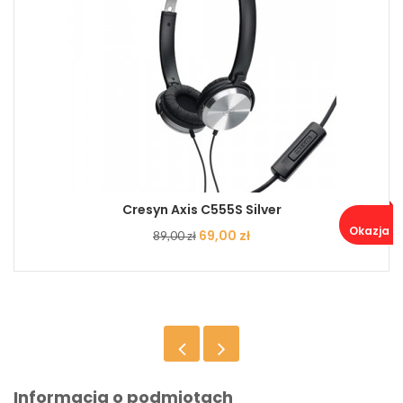
Cresyn Axis C555S Silver
Okazja ..
Cena
Cena
69,00 zł
89,00 zł
podstawowa
Informacja o podmiotach