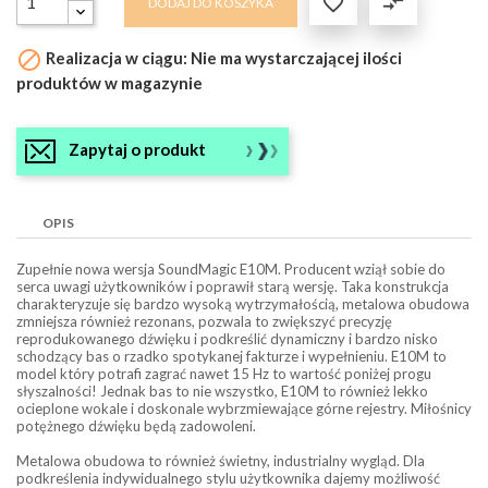

compare_arrows
DODAJ DO KOSZYKA

Realizacja w ciągu: Nie ma wystarczającej ilości
produktów w magazynie
Zapytaj o produkt
OPIS
Zupełnie nowa wersja SoundMagic E10M. Producent wziął sobie do
serca uwagi użytkowników i poprawił starą wersję. Taka konstrukcja
charakteryzuje się bardzo wysoką wytrzymałością, metalowa obudowa
zmniejsza również rezonans, pozwala to zwiększyć precyzję
reprodukowanego dźwięku i podkreślić dynamiczny i bardzo nisko
schodzący bas o rzadko spotykanej fakturze i wypełnieniu. E10M to
model który potrafi zagrać nawet 15 Hz to wartość poniżej progu
słyszalności! Jednak bas to nie wszystko, E10M to również lekko
ocieplone wokale i doskonale wybrzmiewające górne rejestry. Miłośnicy
potężnego dźwięku będą zadowoleni.
Metalowa obudowa to również świetny, industrialny wygląd. Dla
podkreślenia indywidualnego stylu użytkownika dajemy możliwość