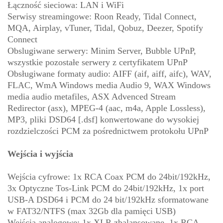
Łączność sieciowa: LAN i WiFi
Serwisy streamingowe: Roon Ready, Tidal Connect,
MQA, Airplay, vTuner, Tidal, Qobuz, Deezer, Spotify
Connect
Obslugiwane serwery: Minim Server, Bubble UPnP,
wszystkie pozostałe serwery z certyfikatem UPnP
Obsługiwane formaty audio: AIFF (aif, aiff, aifc), WAV,
FLAC, WmA Windows media Audio 9, WAX Windows
media audio metafiles, ASX Advenced Stream
Redirector (asx), MPEG-4 (aac, m4a, Apple Lossless),
MP3, pliki DSD64 [.dsf] konwertowane do wysokiej
rozdzielczości PCM za pośrednictwem protokołu UPnP
Wejścia i wyjścia
Wejścia cyfrowe: 1x RCA Coax PCM do 24bit/192kHz,
3x Optyczne Tos-Link PCM do 24bit/192kHz, 1x port
USB-A DSD64 i PCM do 24 bit/192kHz sformatowane
w FAT32/NTFS (max 32Gb dla pamięci USB)
Wejścia analogowe: 1x XLR zbalansowane, 1x RCA