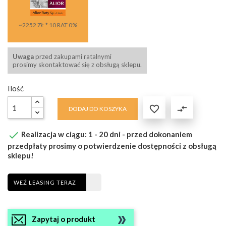
~2252 ZŁ * 10 RAT 0%
Uwaga
przed zakupami ratalnymi
prosimy skontaktować się z obsługą sklepu.
Ilość

compare_arrows
DODAJ DO KOSZYKA

Realizacja w ciągu: 1 - 20 dni - przed dokonaniem
przedpłaty prosimy o potwierdzenie dostępności z obsługą
sklepu!
WEŹ LEASING TERAZ
Zapytaj o produkt