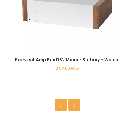
Pro-Ject Amp Box DS2 Mono - Srebrny + Walnut
Cena
2 840,00 zł