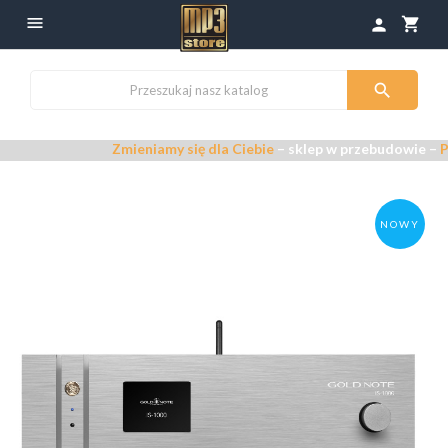

shopping_cart
person

Zmieniamy się dla Ciebie
– sklep w przebudowie –
Przepra
NOWY