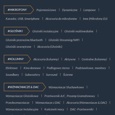
#MIKROFONY
Pojemnościowe
Dynamiczne
Lampowe
Karaoke, USB, Smartphone
Akcesoria do mikrofonów
Inne (Mikrofony DJ)
#GŁOŚNIKI
Głośniki instalacyjne
Głośniki multimedialne
Głośniki przenośne/bluetooth
Głośniki Streaming/WIFI
Głośniki zewnętrzne
Akcesoria (Głośniki)
#KOLUMNY
Akcesoria (kolumny)
Aktywne
Centralne (kolumny)
Efektowe
Kino domowe
Podłogowe stereo
Podstawkowe, monitory
Soundbary
Subwoofery
Surround
Ścienne
#WZMACNIACZE & DAC
Wzmacniacze Słuchawkowe
Wzmacniacze Głośnikowe
Przetwornik A/C , Preamp Gramofonowy
Przedwzmacniacze
Wzmacniacze z DAC
Akcesoria (Wzmacniacze & DAC)
Wzmacniacze Instalacyjne
Końcówki mocy
DAC -Przetworniki