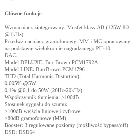
Główne funkcje
Wzmacniacz zintegrowany: Mosfet klasy AB (125W 8Ω
@1kHz)
Przedwzmacniacz gramofonowy: MM i MC opracowany
na podstawie wielokrotnie nagradzanego PH-10
DAC:
Model DELUXE: BurrBrown PCM1792A
Model LINE: BurrBrown PCM1796
THD (Total Harmonic Distortion):
0,005% @5W
0,1% @0,1 do 50W (20Hz-20kHz)
Współczynnik tłumienia: >100dB
Stosunek sygnału do szumu:
>100dB wejścia liniowe i cyfrowe
>80dB gramofonowe (MM)
Booster: 3 regulowane poziomy (możliwość bypass/off)
DSD: DSD64