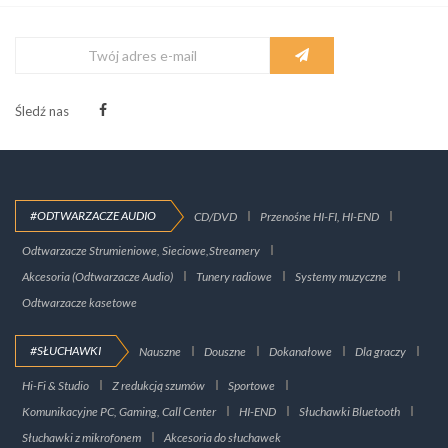
Śledź nas
#ODTWARZACZE AUDIO
CD/DVD
Przenośne HI-FI, HI-END
Odtwarzacze Strumieniowe, Sieciowe,Streamery
Akcesoria (Odtwarzacze Audio)
Tunery radiowe
Systemy muzyczne
Odtwarzacze kasetowe
#SŁUCHAWKI
Nauszne
Douszne
Dokanałowe
Dla graczy
Hi-Fi & Studio
Z redukcją szumów
Sportowe
Komunikacyjne PC, Gaming, Call Center
HI-END
Słuchawki Bluetooth
Słuchawki z mikrofonem
Akcesoria do słuchawek