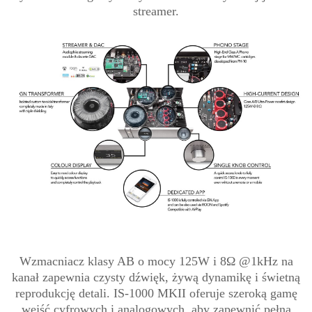
streamer.
Wzmacniacz klasy AB o mocy 125W i 8Ω @1kHz na
kanał zapewnia czysty dźwięk, żywą dynamikę i świetną
reprodukcję detali. IS-1000 MKII oferuje szeroką gamę
wejść cyfrowych i analogowych, aby zapewnić pełną