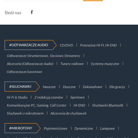
Śledź nas
#ODTWARZACZE AUDIO
CD/DVD
Przenośne HI-FI, HI-END
Odtwarzacze Strumieniowe, Sieciowe,Streamery
Akcesoria (Odtwarzacze Audio)
Tunery radiowe
Systemy muzyczne
Odtwarzacze kasetowe
#SŁUCHAWKI
Nauszne
Douszne
Dokanałowe
Dla graczy
Hi-Fi & Studio
Z redukcją szumów
Sportowe
Komunikacyjne PC, Gaming, Call Center
HI-END
Słuchawki Bluetooth
Słuchawki z mikrofonem
Akcesoria do słuchawek
#MIKROFONY
Pojemnościowe
Dynamiczne
Lampowe