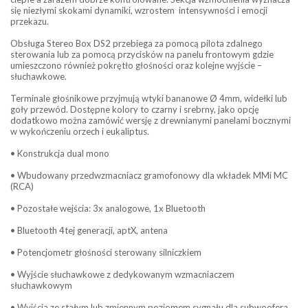
się niezłymi skokami dynamiki, wzrostem intensywności i emocji
przekazu.
Obsługa Stereo Box DS2 przebiega za pomocą pilota zdalnego
sterowania lub za pomocą przycisków na panelu frontowym gdzie
umieszczono również pokrętło głośności oraz kolejne wyjście –
słuchawkowe.
Terminale głośnikowe przyjmują wtyki bananowe Ø 4mm, widełki lub
goły przewód. Dostępne kolory to czarny i srebrny, jako opcję
dodatkowo można zamówić wersję z drewnianymi panelami bocznymi
w wykończeniu orzech i eukaliptus.
• Konstrukcja dual mono
• Wbudowany przedwzmacniacz gramofonowy dla wkładek MMi MC
(RCA)
• Pozostałe wejścia: 3x analogowe, 1x Bluetooth
• Bluetooth 4tej generacji, aptX, antena
• Potencjometr głośności sterowany silniczkiem
• Wyjście słuchawkowe z dedykowanym wzmacniaczem
słuchawkowym
• Wyjścia ze stałym lub zmiennym poziomem sygnału dla subwoofera