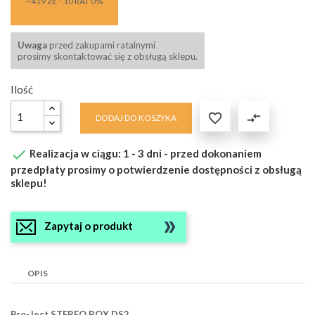
~419 ZŁ * 10 RAT 0%
Uwaga
przed zakupami ratalnymi
prosimy skontaktować się z obsługą sklepu.
Ilość

compare_arrows
DODAJ DO KOSZYKA

Realizacja w ciągu: 1 - 3 dni - przed dokonaniem
przedpłaty prosimy o potwierdzenie dostępności z obsługą
sklepu!
Zapytaj o produkt
OPIS
Pro-Ject STEREO BOX DS2