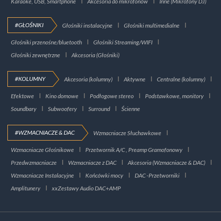
Karaoke, USB, Smartphone
Akcesoria do mikrofonów
Inne (Mikrofony DJ)
#GŁOŚNIKI
Głośniki instalacyjne
Głośniki multimedialne
Głośniki przenośne/bluetooth
Głośniki Streaming/WIFI
Głośniki zewnętrzne
Akcesoria (Głośniki)
#KOLUMNY
Akcesoria (kolumny)
Aktywne
Centralne (kolumny)
Efektowe
Kino domowe
Podłogowe stereo
Podstawkowe, monitory
Soundbary
Subwoofery
Surround
Ścienne
#WZMACNIACZE & DAC
Wzmacniacze Słuchawkowe
Wzmacniacze Głośnikowe
Przetwornik A/C , Preamp Gramofonowy
Przedwzmacniacze
Wzmacniacze z DAC
Akcesoria (Wzmacniacze & DAC)
Wzmacniacze Instalacyjne
Końcówki mocy
DAC -Przetworniki
Amplitunery
xxZestawy Audio DAC+AMP