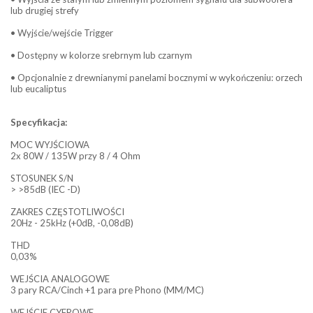
lub drugiej strefy
• Wyjście/wejście Trigger
• Dostępny w kolorze srebrnym lub czarnym
• Opcjonalnie z drewnianymi panelami bocznymi w wykończeniu: orzech
lub eucaliptus
Specyfikacja:
MOC WYJŚCIOWA
2x 80W / 135W przy 8 / 4 Ohm
STOSUNEK S/N
> >85dB (IEC -D)
ZAKRES CZĘSTOTLIWOŚCI
20Hz - 25kHz (+0dB, -0,08dB)
THD
0,03%
WEJŚCIA ANALOGOWE
3 pary RCA/Cinch +1 para pre Phono (MM/MC)
WEJŚCIE CYFROWE