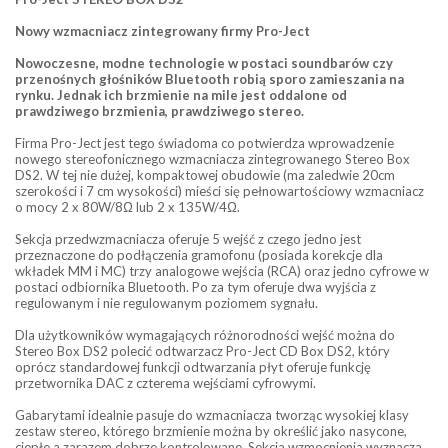
Nowy wzmacniacz zintegrowany firmy Pro-Ject
Nowoczesne, modne technologie w postaci soundbarów czy
przenośnych głośników Bluetooth robią sporo zamieszania na
rynku. Jednak ich brzmienie na mile jest oddalone od
prawdziwego brzmienia, prawdziwego stereo.
Firma Pro-Ject jest tego świadoma co potwierdza wprowadzenie
nowego stereofonicznego wzmacniacza zintegrowanego Stereo Box
DS2. W tej nie dużej, kompaktowej obudowie (ma zaledwie 20cm
szerokości i 7 cm wysokości) mieści się pełnowartościowy wzmacniacz
o mocy 2 x 80W/8Ω lub 2 x 135W/4Ω.
Sekcja przedwzmacniacza oferuje 5 wejść z czego jedno jest
przeznaczone do podłączenia gramofonu (posiada korekcje dla
wkładek MM i MC) trzy analogowe wejścia (RCA) oraz jedno cyfrowe w
postaci odbiornika Bluetooth. Po za tym oferuje dwa wyjścia z
regulowanym i nie regulowanym poziomem sygnału.
Dla użytkowników wymagających różnorodności wejść można do
Stereo Box DS2 polecić odtwarzacz Pro-Ject CD Box DS2, który
oprócz standardowej funkcji odtwarzania płyt oferuje funkcję
przetwornika DAC z czterema wejściami cyfrowymi.
Gabarytami idealnie pasuje do wzmacniacza tworząc wysokiej klasy
zestaw stereo, którego brzmienie można by określić jako nasycone,
ciepłe a zarazem dobrze kontrolowane. Sekcja wzmocnienia wyznacza