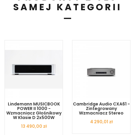
SAMEJ KATEGORII
Lindemann MUSICBOOK
Cambridge Audio CXA61 -
POWER II 1000 -
Zintegrowany
Wzmacniacz Głośnikowy
Wzmacniacz Stereo
W Klasie D 2x500W
Cena
4 290,01 zł
Cena
13 490,00 zł